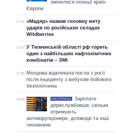
змінилися позиції країн
Європи
«Мадяр» назвав головну мету
17:24
ударів по російських складах
Wildberries
У Тюменській області рф горить
17:07
один з найбільших нафтохімічних
комбінатів – ЗМІ
Молдова відкликала посла з росії
17:00
після інциденту з вибухом бойового
безпілотника
Зарплати
ІНФОГРАФІКА
16:28
держслужбовців: скільки
отримують
антикорупціонери, діловоди та інші
чиновники