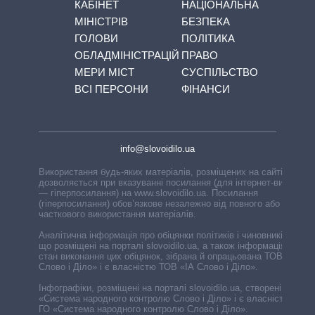
КАБІНЕТ
НАЦІОНАЛЬНА
МІНІСТРІВ
БЕЗПЕКА
ГОЛОВИ
ПОЛІТИКА
ОБЛАДМІНІСТРАЦІЙ
ПРАВО
МЕРИ МІСТ
СУСПІЛЬСТВО
ВСІ ПЕРСОНИ
ФІНАНСИ
info@slovoidilo.ua
Використання будь-яких матеріалів, розміщених на сайті,
дозволяється при вказуванні посилання (для інтернет-видань
— гіперпосилання) на www.slovoidilo.ua. Посилання
(гіперпосилання) обов’язкове незалежно від повного або
часткового використання матеріалів.
Аналітична інформація про обіцянки політиків і чиновників,
що розміщені на порталі slovoidilo.ua, а також інформація про
стан виконання цих обіцянок, зібрана й опрацьована ТОВ «ІА
Слово і Діло» і є власністю ТОВ «ІА Слово і Діло».
Інфографіки, розміщені на порталі slovoidilo.ua, створені ГО
«Система народного контролю Слово і Діло» і є власністю
ГО «Система народного контролю Слово і Діло».