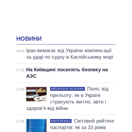
НОВИНИ
Іран вимагає від України компенсації
18:06
за удар по судну в Каспійському морі
На Київщині посилять безпеку на
17:50
АЗС
Поліс від
АВТОРСЬКА КОЛОНКА
17:50
прильоту: як в Україні
страхують житло, авто і
здоров’я від війни
Світовий рейтинг
ІНФОГРАФІКА
17:45
паспортів: як за 10 років