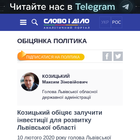
УКР
РОС
НОВИНИ
ОБІЦЯНКА ПОЛІТИКА
ОБIЦЯНКИ
СТРІЧКА
ПОЛІТИКА
ПІДПИСАТИСЯ НА ПОЛІТИКА
ПОДІЇ
ЕКОНОМІКА
ПОЛIТИКИ
СТАТТІ
СУСПІЛЬСТВО
КОЗИЦЬКИЙ
ІНФОГРАФІКА
ДУМКИ
СВІТ
УСІ ПОЛІТИКИ
Максим Зіновійович
ОГЛЯДИ
ПРЕЗИДЕНТ І ОФІС
Голова Львівської обласної
ВІДЕО
державної адміністрації
ДАЙДЖЕСТИ
ВЕРХОВНА РАДА
ПІДТРИМАТИ
КАБІНЕТ МІНІСТРІВ
Козицький обіцяє залучити
ГОЛОВИ ОБЛАДМІНІСТРАЦІЙ
інвестиції для розвитку
ПОРІВНЯННЯ ПОЛІТИКІВ
МЕРИ МІСТ
Львівської області
ВСІ ПЕРСОНИ
10 лютого 2020 року голова Львівської