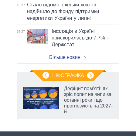
Стало відомо, скільки коштів
16:27
надійшло до Фонду підтримки
енергетики України у липні
Інфляція в Україні
16:27
прискорилась до 7,7% –
Держстат
Більше новин
ІНФОГРАФІКА
Дефіцит пам’яті: як
зріс попит на чипи за
ть
останні роки і що
и,
прогнозують на 2027-
й