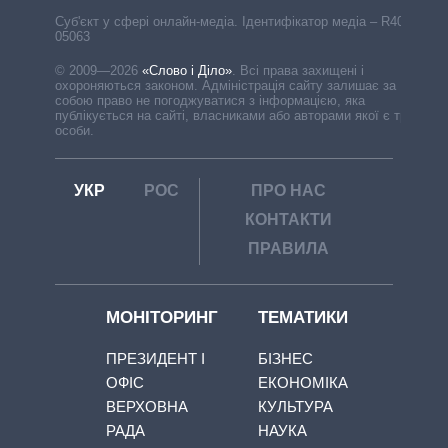
Cуб'єкт у сфері онлайн-медіа. Ідентифікатор медіа – R40-
05063
© 2009—2026
«Слово і Діло»
.
Всі права захищені і
охороняються законом. Адміністрація сайту залишає за
собою право не погоджуватися з інформацією, яка
публікується на сайті, власниками або авторами якої є треті
особи.
УКР
РОС
ПРО НАС
КОНТАКТИ
ПРАВИЛА
МОНІТОРИНГ
ТЕМАТИКИ
ПРЕЗИДЕНТ І
БІЗНЕС
ОФІС
ЕКОНОМІКА
ВЕРХОВНА
КУЛЬТУРА
РАДА
НАУКА