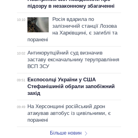
підозру в незаконному збагаченні
Росія вдарила по
10:10
залізничній станції Лозова
на Харківщині, є загиблі та
поранені
Антикорупційний суд визначив
10:02
заставу ексначальнику теруправління
ВСП ЗСУ
Експосолці України у США
09:51
Стефанішиній обрали запобіжний
захід
На Херсонщині російський дрон
09:49
атакував автобус із цивільними, є
поранені
Більше новин