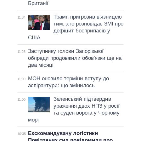
Британії
Трамп пригрозив в'язницею
11:34
тим, хто розповідає ЗМІ про
дефіцит боєприпасів у
США
Заступнику голови Запорізької
11:26
облради продовжили обов'язки ще на
два місяці
МОН оновило терміни вступу до
11:09
аспірантури: що змінилось
Зеленський підтвердив
11:00
ураження двох НПЗ у росії
та суден ворога у Чорному
морі
Екскомандувачу логістики
10:35
Повітряних сил повідомили про