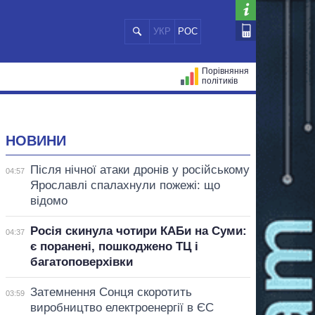
УКР
РОС
Порівняння
політиків
ЦІЙ
МЕРИ МІСТ
ВСІ ПЕРСОНИ
НОВИНИ
Після нічної атаки дронів у російському
04:57
Ярославлі спалахнули пожежі: що
відомо
Росія скинула чотири КАБи на Суми:
04:37
є поранені, пошкоджено ТЦ і
багатоповерхівки
Затемнення Сонця скоротить
03:59
виробництво електроенергії в ЄС