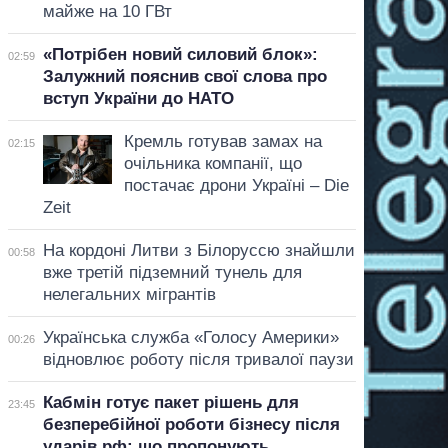
майже на 10 ГВт
«Потрібен новий силовий блок»:
02:59
Залужний пояснив свої слова про
вступ України до НАТО
Кремль готував замах на
02:15
очільника компанії, що
постачає дрони Україні – Die
Zeit
На кордоні Литви з Білоруссю знайшли
00:58
вже третій підземний тунель для
нелегальних мігрантів
Українська служба «Голосу Америки»
00:26
відновлює роботу після тривалої паузи
Кабмін готує пакет рішень для
23:45
безперебійної роботи бізнесу після
ударів рф: що пропонують