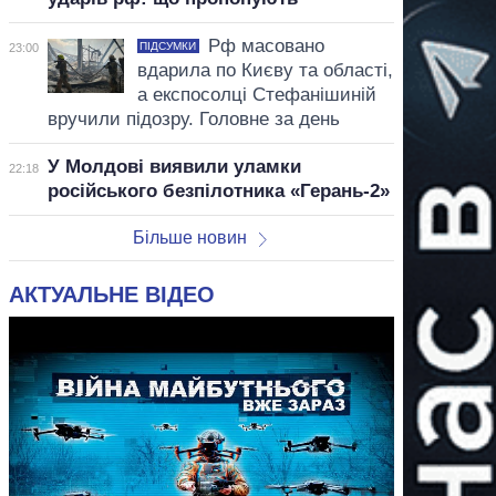
Рф масовано
ПІДСУМКИ
23:00
вдарила по Києву та області,
а експосолці Стефанішиній
вручили підозру. Головне за день
У Молдові виявили уламки
22:18
російського безпілотника «Герань-2»
Більше новин
АКТУАЛЬНЕ ВІДЕО