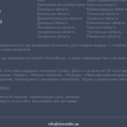
Київ
Івано-Франківська обл
Автономна республіка Крим
Київська область
Вінницька область
Кіровоградська област
В
Волинська область
Луганська область
Дніпропетровська область
Львівська область
Й
Донецька область
Миколаївська область
Житомирська область
Одеська область
Закарпатська область
Полтавська область
Запорізька область
Рівненська область
 дозволяється при вказуванні посилання (для інтернет-видань — гіперпоси
стання матеріалів.
, що розміщені на порталі slovoidilo.ua, а також інформація про стан вик
і ГО «Система народного контролю Слово і Діло» і є власністю ГО «Систе
еклами: «Промо», «Новини компаній», «Позиція», «Партнерський матеріал
судження, оприлюднені у рекламних матеріалах. Згідно з українським зак
-05063
няються законом. Адміністрація сайту залишає
ікується на сайті, власниками або авторами
info@slovoidilo.ua