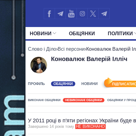
НОВИНИ
ОБIЦЯНКИ
ПОЛIТИКИ
УСІ ПОЛІТИКИ
ПРЕЗИДЕНТ І ОФ
Слово і Діло
›
Всі персони
›
Коновалюк Валерій Іл
Коновалюк Валерій Ілліч
ПРОФІЛЬ
ОБІЦЯНКИ
НОВИНИ
ПІДПИСАТИС
ВИКОНАНІ ОБІЦЯНКИ
НЕВИКОНАНІ ОБІЦЯНКИ
ОБІЦЯНКИ У ПРОЦ
У 2011 році в п'яти регіонах України буд
Завершено 14 рокiв тому
НЕ ВИКОНАНО