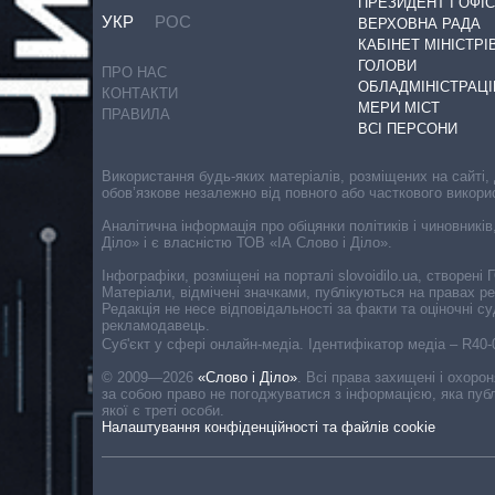
ПРЕЗИДЕНТ І ОФІС
УКР
РОС
ВЕРХОВНА РАДА
КАБІНЕТ МІНІСТРІ
ГОЛОВИ
ПРО НАС
ОБЛАДМІНІСТРАЦІ
КОНТАКТИ
МЕРИ МІСТ
ПРАВИЛА
ВСІ ПЕРСОНИ
Використання будь-яких матеріалів, розміщених на сайті,
обов’язкове незалежно від повного або часткового викори
Аналітична інформація про обіцянки політиків і чиновників
Діло» і є власністю ТОВ «ІА Слово і Діло».
Інфографіки, розміщені на порталі slovoidilo.ua, створен
Матеріали, відмічені значками, публікуються на правах р
Редакція не несе відповідальності за факти та оціночні 
рекламодавець.
Cуб'єкт у сфері онлайн-медіа. Ідентифікатор медіа – R40
© 2009—2026
«Слово і Діло»
.
Всі права захищені і охоро
за собою право не погоджуватися з інформацією, яка публ
якої є треті особи.
Налаштування конфіденційності та файлів cookie