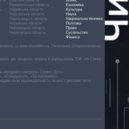
асть
Сумська область
Бізнес
Тернопільська область
Економіка
ь
Харківська область
Культура
Херсонська область
Наука
Хмельницька область
Національна безпека
Черкаська область
Політика
Чернівецька область
Право
Чернігівська область
Суспільство
Фінанси
лання) на www.slovoidilo.ua. Посилання (гіперпосилання)
онання цих обіцянок, зібрана й опрацьована ТОВ «ІА Слово і
ма народного контролю Слово і Діло».
», «Спецпроєкт», «За підтримки».
онодавством відповідальність за зміст реклами несе