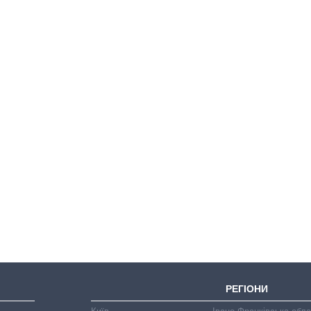
Скільки картоплі
вирощували в
Україні до і під час
великої війни
РЕГІОНИ