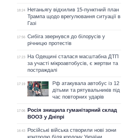
Нетаньягу відхилив 15-пунктний план
18:24
Трампа щодо врегулювання ситуації в
Газі
Сибіга звернувся до білорусів у
17:56
річницю протестів
На Одещині сталася масштабна ДТП
17:23
за участі мікроавтобусів, є жертви та
постраждалі
Рф атакувала автобус із 12
17:19
дітьми та рятувальників під
час повторних ударів
Росія знищила гуманітарний склад
17:06
ВООЗ у Дніпрі
Російські війська створили нові зони
16:43
контролю біля кордону України