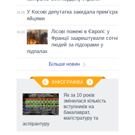
У Косові депутатка закидала прем’єра
16:29
яйцями
Лісові пожежі в Європі: у
16:24
Франції заарештували сотні
людей за підозрами у
підпалах
Більше новин
ІНФОГРАФІКА
 як
Як за 10 років
и за
змінилася кількість
вступників на
2027-
бакалаврат,
магістратуру та
аспірантуру