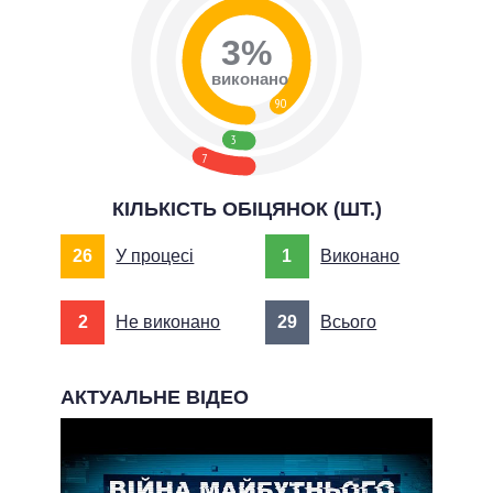
3%
виконано
90
3
7
КІЛЬКІСТЬ ОБІЦЯНОК (ШТ.)
26
У процесі
1
Виконано
2
Не виконано
29
Всього
АКТУАЛЬНЕ ВІДЕО