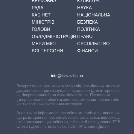
ВЕРХОВНА
КУЛЬТУРА
РАДА
НАУКА
КАБІНЕТ
НАЦІОНАЛЬНА
МІНІСТРІВ
БЕЗПЕКА
ГОЛОВИ
ПОЛІТИКА
ОБЛАДМІНІСТРАЦІЙ
ПРАВО
МЕРИ МІСТ
СУСПІЛЬСТВО
ВСІ ПЕРСОНИ
ФІНАНСИ
info@slovoidilo.ua
Використання будь-яких матеріалів, розміщених на сайті,
дозволяється при вказуванні посилання (для інтернет-видань
— гіперпосилання) на www.slovoidilo.ua. Посилання
(гіперпосилання) обов’язкове незалежно від повного або
часткового використання матеріалів.
Аналітична інформація про обіцянки політиків і чиновників,
що розміщені на порталі slovoidilo.ua, а також інформація про
стан виконання цих обіцянок, зібрана й опрацьована ТОВ «ІА
Слово і Діло» і є власністю ТОВ «ІА Слово і Діло».