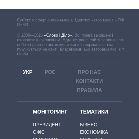
Cуб'єкт у сфері онлайн-медіа. Ідентифікатор медіа – R40-
05063
© 2009—2026
«Слово і Діло»
.
Всі права захищені і
охороняються законом. Адміністрація сайту залишає за
собою право не погоджуватися з інформацією, яка
публікується на сайті, власниками або авторами якої є треті
особи.
УКР
РОС
ПРО НАС
КОНТАКТИ
ПРАВИЛА
МОНІТОРИНГ
ТЕМАТИКИ
ПРЕЗИДЕНТ І
БІЗНЕС
ОФІС
ЕКОНОМІКА