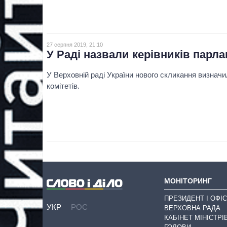
27 серпня 2019, 21:10
У Раді назвали керівників парла
У Верховній раді України нового скликання визнач
комітетів.
МОНІТОРИНГ
ПРЕЗИДЕНТ І ОФІС
УКР
РОС
ВЕРХОВНА РАДА
КАБІНЕТ МІНІСТРІ