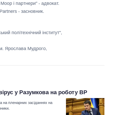
Моор і партнери" - адвокат.
Partners - засновник.
ький політехнічний інститут",
ім. Ярослава Мудрого,
Скільки картоплі
вирощували в
Україні до і під час
великої війни
вірус у Разумкова на роботу ВР
а на пленарних засіданнях на
пники.