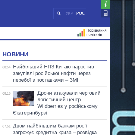
УКР
РОС
Порівняння
політиків
ЦІЙ
МЕРИ МІСТ
ВСІ ПЕРСОНИ
НОВИНИ
Найбільший НПЗ Китаю наростив
08:54
закупівлі російської нафти через
перебої з поставками – ЗМІ
Дрони атакували черговий
08:16
логістичний центр
Wildberries у російському
Єкатеринбурзі
Двом найбільшим банкам росії
07:51
загрожує кредитна криза – розвідка