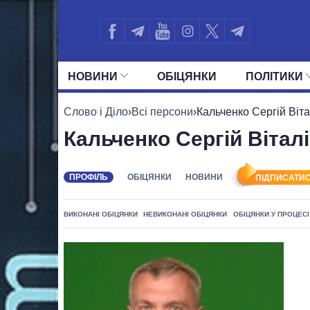
НОВИНИ
ОБIЦЯНКИ
ПОЛIТИКИ
УСІ ПОЛІТИКИ
ПРЕЗИДЕНТ І ОФ
Слово і Діло
›
Всі персони
›
Кальченко Сергій Віт
Кальченко Сергій Вітал
ПРОФІЛЬ
ОБІЦЯНКИ
НОВИНИ
ПІДПИСАТИС
ВИКОНАНІ ОБІЦЯНКИ
НЕВИКОНАНІ ОБІЦЯНКИ
ОБІЦЯНКИ У ПРОЦЕСІ