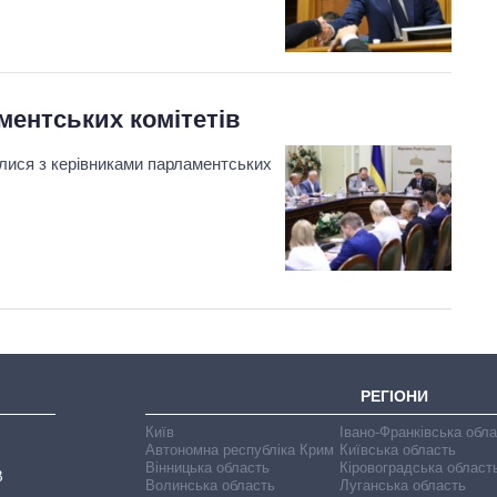
ментських комітетів
илися з керівниками парламентських
РЕГІОНИ
Київ
Івано-Франківська обл
Автономна республіка Крим
Київська область
Вінницька область
Кіровоградська област
В
Волинська область
Луганська область