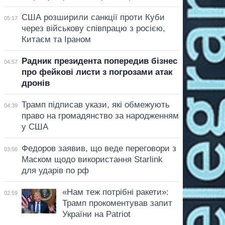
США розширили санкції проти Куби
05:17
через військову співпрацю з росією,
Китаєм та Іраном
Радник президента попередив бізнес
04:57
про фейкові листи з погрозами атак
дронів
Трамп підписав укази, які обмежують
04:39
право на громадянство за народженням
у США
Федоров заявив, що веде переговори з
03:56
Маском щодо використання Starlink
для ударів по рф
«Нам теж потрібні ракети»:
02:59
Трамп прокоментував запит
України на Patriot