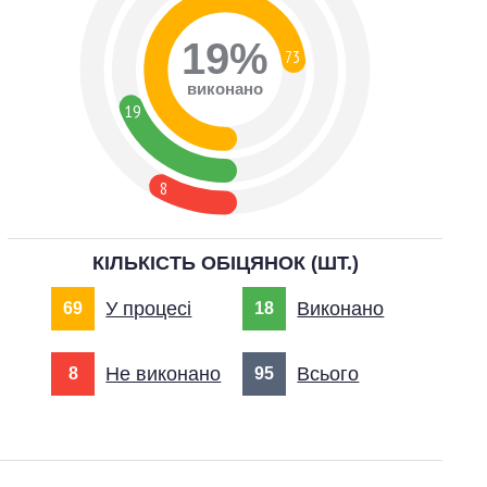
19%
73
виконано
19
8
КІЛЬКІСТЬ ОБІЦЯНОК (ШТ.)
У процесі
Виконано
69
18
Не виконано
Всього
8
95