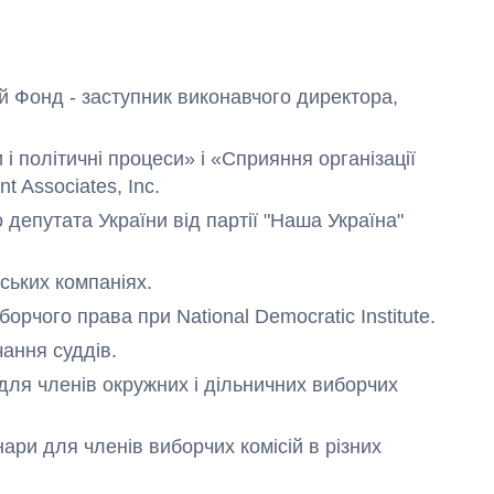
ий Фонд - заступник виконавчого директора,
 і політичні процеси» і «Сприяння організації
t Associates, Inc.
о депутата України від партії "Наша Україна"
ських компаніях.
борчого права при National Democratic Institute.
чання суддів.
 для членів окружних і дільничних виборчих
нари для членів виборчих комісій в різних