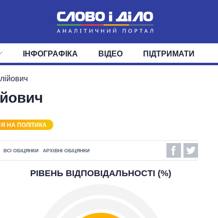
ІНФОГРАФІКА
ВІДЕО
ПІДТРИМАТИ
ІС
СТРІЧКА
ВЕРХОВНА РАДА
ПОДІЇ
СТАТТІ
КАБІНЕТ МІНІСТРІВ
ДУМКИ
ОГЛЯДИ
ГОЛОВИ ОБЛАДМІНІСТРА
ДАЙДЖЕСТИ
алійович
ійович
ПОЛІТИКА
ДЕПУТАТИ
ЕКОНОМІКА
КОМІТЕТИ
СУСПІЛЬСТВО
ФРАКЦІЇ
ОКРУГИ
СВІТ
Я НА ПОЛІТИКА
ВСІ ОБІЦЯНКИ
АРХІВНІ ОБІЦЯНКИ
РІВЕНЬ ВІДПОВІДАЛЬНОСТІ (%)