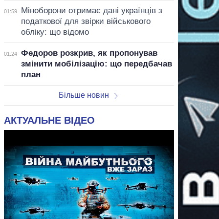
Міноборони отримає дані українців з
01:59
податкової для звірки військового
обліку: що відомо
Федоров розкрив, як пропонував
01:24
змінити мобілізацію: що передбачав
план
Більше новин
АКТУАЛЬНЕ ВІДЕО