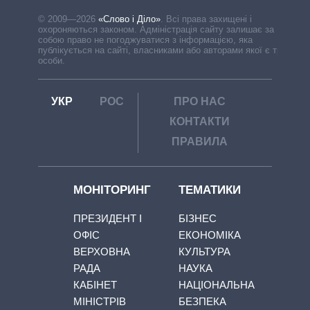
© 2009—2026
«Слово і Діло»
.
Всі права захищені і
охороняються законом. Адміністрація сайту залишає за
собою право не погоджуватися з інформацією, яка
публікується на сайті, власниками або авторами якої є треті
особи.
УКР
РОС
ПРО НАС
КОНТАКТИ
ПРАВИЛА
МОНІТОРИНГ
ТЕМАТИКИ
ПРЕЗИДЕНТ І
БІЗНЕС
ОФІС
ЕКОНОМІКА
ВЕРХОВНА
КУЛЬТУРА
РАДА
НАУКА
КАБІНЕТ
НАЦІОНАЛЬНА
МІНІСТРІВ
БЕЗПЕКА