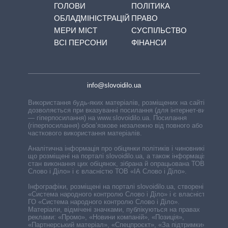
ГОЛОВИ
ПОЛІТИКА
ОБЛАДМІНІСТРАЦІЙ
ПРАВО
МЕРИ МІСТ
СУСПІЛЬСТВО
ВСІ ПЕРСОНИ
ФІНАНСИ
info@slovoidilo.ua
Використання будь-яких матеріалів, розміщених на сайті,
дозволяється при вказуванні посилання (для інтернет-видань
— гіперпосилання) на www.slovoidilo.ua. Посилання
(гіперпосилання) обов’язкове незалежно від повного або
часткового використання матеріалів.
Аналітична інформація про обіцянки політиків і чиновників,
що розміщені на порталі slovoidilo.ua, а також інформація про
стан виконання цих обіцянок, зібрана й опрацьована ТОВ «ІА
Слово і Діло» і є власністю ТОВ «ІА Слово і Діло».
Інфографіки, розміщені на порталі slovoidilo.ua, створені ГО
«Система народного контролю Слово і Діло» і є власністю
ГО «Система народного контролю Слово і Діло».
Матеріали, відмічені значками, публікуються на правах
реклами: «Промо», «Новини компаній», «Позиція»,
«Партнерський матеріал», «Спецпроєкт», «За підтримки».