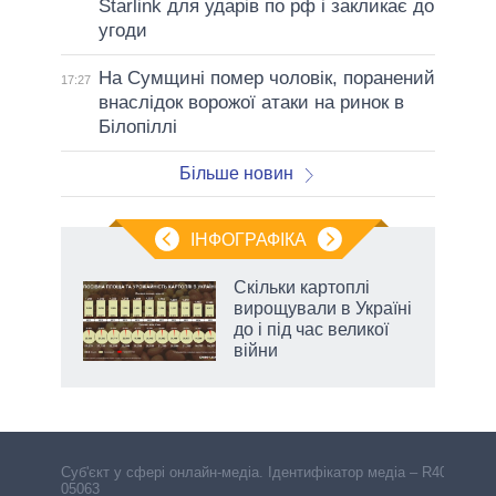
Starlink для ударів по рф і закликає до
угоди
На Сумщині помер чоловік, поранений
17:27
внаслідок ворожої атаки на ринок в
Білопіллі
Більше новин
ІНФОГРАФІКА
Скільки картоплі
 за
вирощували в Україні
асть
до і під час великої
війни
аспі
Cуб'єкт у сфері онлайн-медіа. Ідентифікатор медіа – R40-
05063