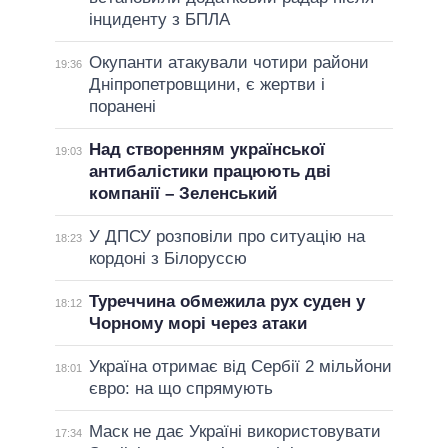
інциденту з БПЛА
Окупанти атакували чотири райони
19:36
Дніпропетровщини, є жертви і
поранені
Над створенням української
19:03
антибалістики працюють дві
компанії – Зеленський
У ДПСУ розповіли про ситуацію на
18:23
кордоні з Білоруссю
Туреччина обмежила рух суден у
18:12
Чорному морі через атаки
Україна отримає від Сербії 2 мільйони
18:01
євро: на що спрямують
Маск не дає Україні використовувати
17:34