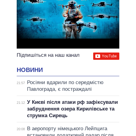
Підпишіться на наш канал
НОВИНИ
Росіяни вдарили по середмістю
21:57
Павлограда, є постраждалі
У Києві після атаки рф зафіксували
21:12
забруднення озера Кирилівське та
струмка Сирець
В аеропорту німецького Лейпцига
20:08
встановили додатковий радар після