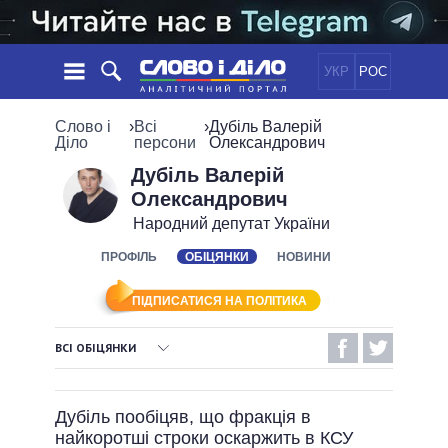
УКР
РОС
НОВИНИ
Слово і
›
Всі
›
Дубіль Валерій
Діло
персони
Олександрович
ОБIЦЯНКИ
СТРІЧКА
ПОЛІТИКА
Дубіль Валерій
Олександрович
ПОДІЇ
ЕКОНОМІКА
ПОЛIТИКИ
Народний депутат України
СТАТТІ
СУСПІЛЬСТВО
ІНФОГРАФІКА
ПРОФІЛЬ
ОБІЦЯНКИ
НОВИНИ
ДУМКИ
СВІТ
УСІ ПОЛІТИКИ
ОГЛЯДИ
ПРЕЗИДЕНТ І ОФІС
ВІДЕО
ПІДПИСАТИСЯ НА ПОЛІТИКА
ДАЙДЖЕСТИ
ВЕРХОВНА РАДА
ПІДТРИМАТИ
КАБІНЕТ МІНІСТРІВ
ВСІ ОБІЦЯНКИ
ГОЛОВИ ОБЛАДМІНІСТРАЦІЙ
ВИКОНАНІ ОБІЦЯНКИ
ПОРІВНЯННЯ ПОЛІТИКІВ
МЕРИ МІСТ
Дубіль пообіцяв, що фракція в
НЕВИКОНАНІ ОБІЦЯНКИ
ВСІ ПЕРСОНИ
найкоротші строки оскаржить в КСУ