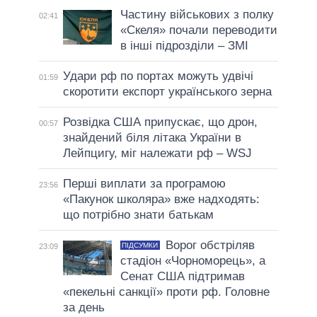
Частину військових з полку
02:41
«Скеля» почали переводити
в інші підрозділи – ЗМІ
Удари рф по портах можуть удвічі
01:59
скоротити експорт українського зерна
Розвідка США припускає, що дрон,
00:57
знайдений біля літака України в
Лейпцигу, міг належати рф – WSJ
Перші виплати за програмою
23:56
«Пакунок школяра» вже надходять:
що потрібно знати батькам
Ворог обстріляв
ПІДСУМКИ
23:09
стадіон «Чорноморець», а
Сенат США підтримав
«пекельні санкції» проти рф. Головне
за день