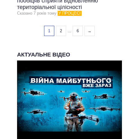
пообіцяв сприяти відновленню
територіальної цілісності
Сказано 7 рокiв тому
У ПРОЦЕСІ
1
2
...
6
→
АКТУАЛЬНЕ ВІДЕО