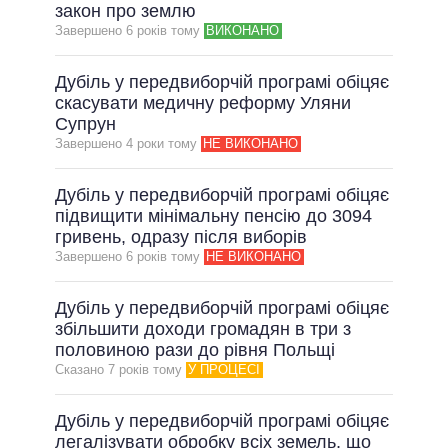
ОБІЦЯНКИ У ПРОЦЕСІ
закон про землю
Завершено 6 рокiв тому
ВИКОНАНО
ВСІ ОБІЦЯНКИ
АРХІВНІ ОБІЦЯНКИ
Дубіль у передвиборчій програмі обіцяє
скасувати медичну реформу Уляни
Супрун
Завершено 4 роки тому
НЕ ВИКОНАНО
Дубіль у передвиборчій програмі обіцяє
підвищити мінімальну пенсію до 3094
гривень, одразу після виборів
Завершено 6 рокiв тому
НЕ ВИКОНАНО
Дубіль у передвиборчій програмі обіцяє
збільшити доходи громадян в три з
половиною рази до рівня Польщі
Сказано 7 рокiв тому
У ПРОЦЕСІ
Дубіль у передвиборчій програмі обіцяє
легалізувати обробку всіх земель, що