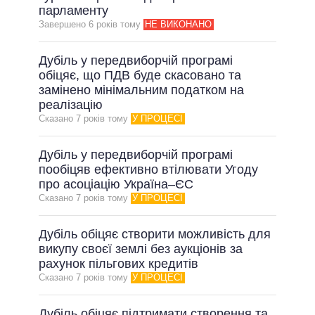
парламенту
Завершено 6 рокiв тому
НЕ ВИКОНАНО
Дубіль у передвиборчій програмі
обіцяє, що ПДВ буде скасовано та
замінено мінімальним податком на
реалізацію
Сказано 7 рокiв тому
У ПРОЦЕСІ
Дубіль у передвиборчій програмі
пообіцяв ефективно втілювати Угоду
про асоціацію Україна–ЄС
Сказано 7 рокiв тому
У ПРОЦЕСІ
Дубіль обіцяє створити можливість для
викупу своєї землі без аукціонів за
рахунок пільгових кредитів
Сказано 7 рокiв тому
У ПРОЦЕСІ
Дубіль обіцяє підтримати створення та