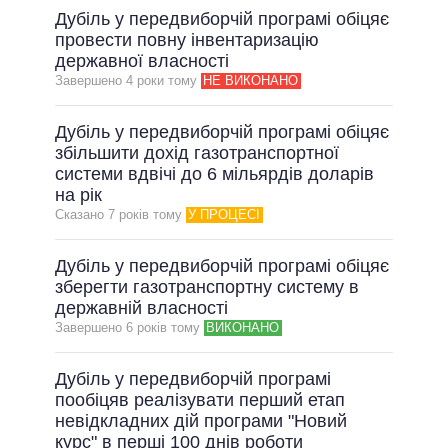
Дубіль у передвиборчій програмі обіцяє
провести повну інвентаризацію
державної власності
Завершено 4 роки тому
НЕ ВИКОНАНО
Дубіль у передвиборчій програмі обіцяє
збільшити дохід газотранспортної
системи вдвічі до 6 мільярдів доларів
на рік
Сказано 7 рокiв тому
У ПРОЦЕСІ
Дубіль у передвиборчій програмі обіцяє
зберегти газотранспортну систему в
державній власності
Завершено 6 рокiв тому
ВИКОНАНО
Дубіль у передвиборчій програмі
пообіцяв реалізувати перший етап
невідкладних дій програми "Новий
курс" в перші 100 днів роботи