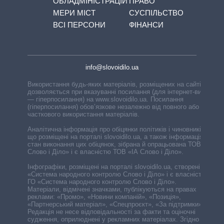
ОБЛАДМІНІСТРАЦІЙ
ПРАВО
МЕРИ МІСТ
СУСПІЛЬСТВО
ВСІ ПЕРСОНИ
ФІНАНСИ
info@slovoidilo.ua
Використання будь-яких матеріалів, розміщених на сайті,
дозволяється при вказуванні посилання (для інтернет-видань
— гіперпосилання) на www.slovoidilo.ua. Посилання
(гіперпосилання) обов’язкове незалежно від повного або
часткового використання матеріалів.
Аналітична інформація про обіцянки політиків і чиновників,
що розміщені на порталі slovoidilo.ua, а також інформація про
стан виконання цих обіцянок, зібрана й опрацьована ТОВ «ІА
Слово і Діло» і є власністю ТОВ «ІА Слово і Діло».
Інфографіки, розміщені на порталі slovoidilo.ua, створені ГО
«Система народного контролю Слово і Діло» і є власністю
ГО «Система народного контролю Слово і Діло».
Матеріали, відмічені значками, публікуються на правах
реклами: «Промо», «Новини компаній», «Позиція»,
«Партнерський матеріал», «Спецпроєкт», «За підтримки».
Редакція не несе відповідальності за факти та оціночні
судження, оприлюднені у рекламних матеріалах. Згідно з