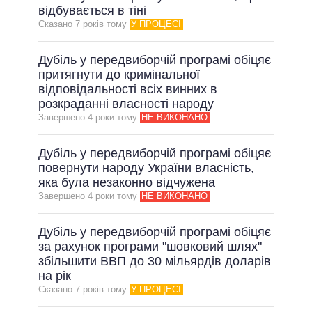
відбувається в тіні
Сказано 7 рокiв тому
У ПРОЦЕСІ
Дубіль у передвиборчій програмі обіцяє
притягнути до кримінальної
відповідальності всіх винних в
розкраданні власності народу
Завершено 4 роки тому
НЕ ВИКОНАНО
Дубіль у передвиборчій програмі обіцяє
повернути народу України власність,
яка була незаконно відчужена
Завершено 4 роки тому
НЕ ВИКОНАНО
Дубіль у передвиборчій програмі обіцяє
за рахунок програми "шовковий шлях"
збільшити ВВП до 30 мільярдів доларів
на рік
Сказано 7 рокiв тому
У ПРОЦЕСІ