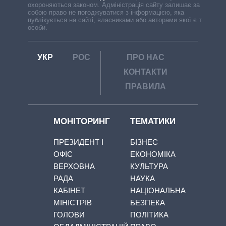
охороняються законом. Адміністрація сайту залишає за
собою право не погоджуватися з інформацією, яка
публікується на сайті, власниками або авторами якої є треті
особи.
УКР
РОС
ПРО НАС
КОНТАКТИ
ПРАВИЛА
МОНІТОРИНГ
ТЕМАТИКИ
ПРЕЗИДЕНТ І
БІЗНЕС
ОФІС
ЕКОНОМІКА
ВЕРХОВНА
КУЛЬТУРА
РАДА
НАУКА
КАБІНЕТ
НАЦІОНАЛЬНА
МІНІСТРІВ
БЕЗПЕКА
ГОЛОВИ
ПОЛІТИКА