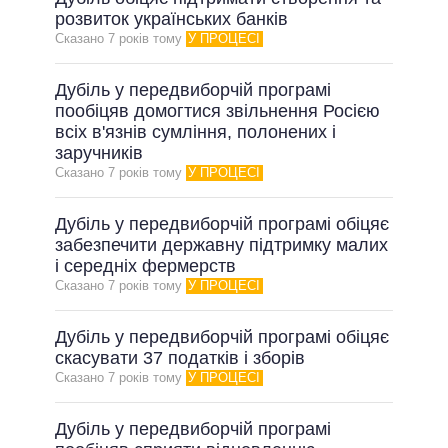
розвиток українських банків
Сказано 7 рокiв тому
У ПРОЦЕСІ
Дубіль у передвиборчій програмі
пообіцяв домогтися звільнення Росією
всіх в'язнів сумління, полонених і
заручників
Сказано 7 рокiв тому
У ПРОЦЕСІ
Дубіль у передвиборчій програмі обіцяє
забезпечити державну підтримку малих
і середніх фермерств
Сказано 7 рокiв тому
У ПРОЦЕСІ
Дубіль у передвиборчій програмі обіцяє
скасувати 37 податків і зборів
Сказано 7 рокiв тому
У ПРОЦЕСІ
Дубіль у передвиборчій програмі