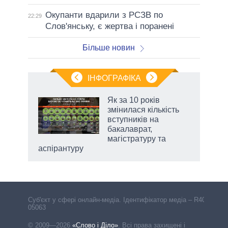
Окупанти вдарили з РСЗВ по
22:29
Слов'янську, є жертва і поранені
Більше новин
ІНФОГРАФІКА
жет
Як за 10 років
змінилася кількість
ків
вступників на
бакалаврат,
магістратуру та
аспірантуру
Cуб'єкт у сфері онлайн-медіа. Ідентифікатор медіа – R40-
05063
© 2009—2026
«Слово і Діло»
.
Всі права захищені і