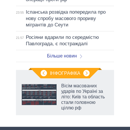
Іспанська розвідка попередила про
23:55
нову спробу масового прориву
мігрантів до Сеути
Росіяни вдарили по середмістю
21:57
Павлограда, є постраждалі
Більше новин
ІНФОГРАФІКА
 5
Вісім масованих
вго
ударів по Україні за
літо: Київ та область
стали головною
ціллю рф