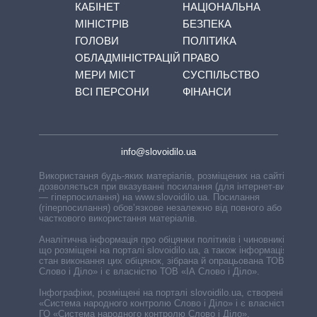
КАБІНЕТ
НАЦІОНАЛЬНА
МІНІСТРІВ
БЕЗПЕКА
ГОЛОВИ
ПОЛІТИКА
ОБЛАДМІНІСТРАЦІЙ
ПРАВО
МЕРИ МІСТ
СУСПІЛЬСТВО
ВСІ ПЕРСОНИ
ФІНАНСИ
info@slovoidilo.ua
Використання будь-яких матеріалів, розміщених на сайті,
дозволяється при вказуванні посилання (для інтернет-видань
— гіперпосилання) на www.slovoidilo.ua. Посилання
(гіперпосилання) обов’язкове незалежно від повного або
часткового використання матеріалів.
Аналітична інформація про обіцянки політиків і чиновників,
що розміщені на порталі slovoidilo.ua, а також інформація про
стан виконання цих обіцянок, зібрана й опрацьована ТОВ «ІА
Слово і Діло» і є власністю ТОВ «ІА Слово і Діло».
Інфографіки, розміщені на порталі slovoidilo.ua, створені ГО
«Система народного контролю Слово і Діло» і є власністю
ГО «Система народного контролю Слово і Діло».