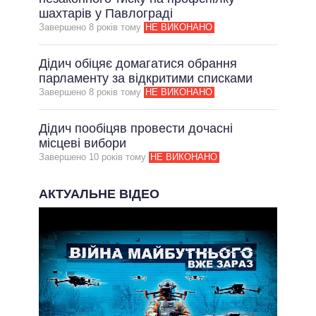
шахтарів у Павлограді
ВСІ ОБІЦЯНКИ
Завершено 8 рокiв тому
НЕ ВИКОНАНО
АРХІВНІ ОБІЦЯНКИ
Дідич обіцяє домагатися обрання
парламенту за відкритими списками
Завершено 8 рокiв тому
НЕ ВИКОНАНО
Дідич пообіцяв провести дочасні
місцеві вибори
Завершено 10 рокiв тому
НЕ ВИКОНАНО
АКТУАЛЬНЕ ВІДЕО