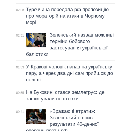
Туреччина передала рф пропозицію
02:58
про мораторій на атаки в Чорному
морі
Зеленський назвав можливі
02:31
терміни бойового
застосування української
балістики
У Кракові чоловік напав на українську
01:53
пару, а через два дні сам прийшов до
поліції
На Буковині стався землетрус: де
00:55
зафіксували поштовхи
«Вражаючі втрати»:
00:41
Зеленський оцінив
результати 40-денної
операції проти рф