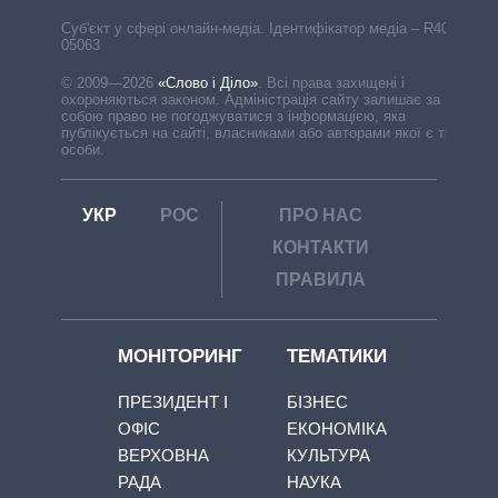
Cуб'єкт у сфері онлайн-медіа. Ідентифікатор медіа – R40-
05063
© 2009—2026
«Слово і Діло»
.
Всі права захищені і
охороняються законом. Адміністрація сайту залишає за
собою право не погоджуватися з інформацією, яка
публікується на сайті, власниками або авторами якої є треті
особи.
УКР
РОС
ПРО НАС
КОНТАКТИ
ПРАВИЛА
МОНІТОРИНГ
ТЕМАТИКИ
ПРЕЗИДЕНТ І
БІЗНЕС
ОФІС
ЕКОНОМІКА
ВЕРХОВНА
КУЛЬТУРА
РАДА
НАУКА