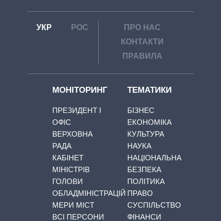
УКР
РОС
ПРО НАС
КОНТАКТИ
ПРАВИЛА
МОНІТОРИНГ
ТЕМАТИКИ
ПРЕЗИДЕНТ І
БІЗНЕС
ОФІС
ЕКОНОМІКА
ВЕРХОВНА
КУЛЬТУРА
РАДА
НАУКА
КАБІНЕТ
НАЦІОНАЛЬНА
МІНІСТРІВ
БЕЗПЕКА
ГОЛОВИ
ПОЛІТИКА
ОБЛАДМІНІСТРАЦІЙ
ПРАВО
МЕРИ МІСТ
СУСПІЛЬСТВО
ВСІ ПЕРСОНИ
ФІНАНСИ