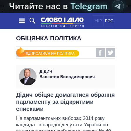
УКР
РОС
НОВИНИ
ОБІЦЯНКА ПОЛІТИКА
ОБIЦЯНКИ
СТРІЧКА
ПОЛІТИКА
ПІДПИСАТИСЯ НА ПОЛІТИКА
ПОДІЇ
ЕКОНОМІКА
ПОЛIТИКИ
СТАТТІ
СУСПІЛЬСТВО
ДІДИЧ
ІНФОГРАФІКА
ДУМКИ
СВІТ
УСІ ПОЛІТИКИ
Валентин Володимирович
ОГЛЯДИ
ПРЕЗИДЕНТ І ОФІС
ВІДЕО
ДАЙДЖЕСТИ
ВЕРХОВНА РАДА
Дідич обіцяє домагатися обрання
ПІДТРИМАТИ
парламенту за відкритими
КАБІНЕТ МІНІСТРІВ
списками
ГОЛОВИ ОБЛАДМІНІСТРАЦІЙ
ПОРІВНЯННЯ ПОЛІТИКІВ
На парламентських виборах 2014 року
МЕРИ МІСТ
кандидат в народні депутати України по
ВСІ ПЕРСОНИ