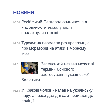
НОВИНИ
Російський Бєлгород опинився під
03:56
масованою атакою, у місті
спалахнули пожежі
Туреччина передала рф пропозицію
02:58
про мораторій на атаки в Чорному
морі
Зеленський назвав можливі
02:31
терміни бойового
застосування української
балістики
У Кракові чоловік напав на українську
01:53
пару, а через два дні сам прийшов до
поліції