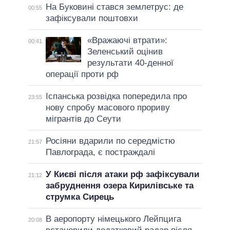
На Буковині стався землетрус: де
00:55
зафіксували поштовхи
«Вражаючі втрати»:
00:41
Зеленський оцінив
результати 40-денної
операції проти рф
Іспанська розвідка попередила про
23:55
нову спробу масового прориву
мігрантів до Сеути
Росіяни вдарили по середмістю
21:57
Павлограда, є постраждалі
У Києві після атаки рф зафіксували
21:12
забруднення озера Кирилівське та
струмка Сирець
В аеропорту німецького Лейпцига
20:08