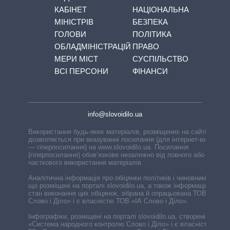
КАБІНЕТ
НАЦІОНАЛЬНА
МІНІСТРІВ
БЕЗПЕКА
ГОЛОВИ
ПОЛІТИКА
ОБЛАДМІНІСТРАЦІЙ
ПРАВО
МЕРИ МІСТ
СУСПІЛЬСТВО
ВСІ ПЕРСОНИ
ФІНАНСИ
info@slovoidilo.ua
Використання будь-яких матеріалів, розміщених на сайті,
дозволяється при вказуванні посилання (для інтернет-видань
— гіперпосилання) на www.slovoidilo.ua. Посилання
(гіперпосилання) обов’язкове незалежно від повного або
часткового використання матеріалів.
Аналітична інформація про обіцянки політиків і чиновників,
що розміщені на порталі slovoidilo.ua, а також інформація про
стан виконання цих обіцянок, зібрана й опрацьована ТОВ «ІА
Слово і Діло» і є власністю ТОВ «ІА Слово і Діло».
Інфографіки, розміщені на порталі slovoidilo.ua, створені ГО
«Система народного контролю Слово і Діло» і є власністю