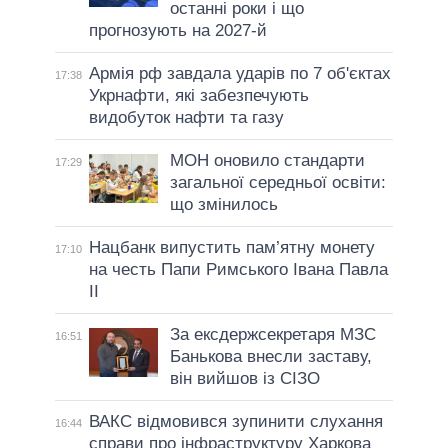
останні роки і що
прогнозують на 2027-й
Армія рф завдала ударів по 7 об'єктах
17:38
Укрнафти, які забезпечують
видобуток нафти та газу
МОН оновило стандарти
17:29
загальної середньої освіти:
що змінилось
Нацбанк випустить пам’ятну монету
17:10
на честь Папи Римського Івана Павла
II
За ексдержсекретаря МЗС
16:51
Банькова внесли заставу,
він вийшов із СІЗО
ВАКС відмовився зупинити слухання
16:44
справи про інфраструктуру Харкова