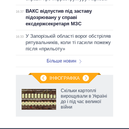
ВАКС відпустив під заставу
16:37
підозрювану у справі
ексдержсекретаря МЗС
У Запорізькій області ворог обстріляв
16:33
рятувальників, коли ті гасили пожежу
після «прильоту»
Більше новин
ІНФОГРАФІКА
 як
Скільки картоплі
и за
вирощували в Україні
до і під час великої
2027-
війни