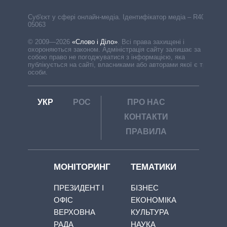
Cуб'єкт у сфері онлайн-медіа. Ідентифікатор медіа – R40-
05063
© 2009—2026
«Слово і Діло»
.
Всі права захищені і
охороняються законом. Адміністрація сайту залишає за
собою право не погоджуватися з інформацією, яка
публікується на сайті, власниками або авторами якої є треті
особи.
УКР
РОС
ПРО НАС
КОНТАКТИ
ПРАВИЛА
МОНІТОРИНГ
ТЕМАТИКИ
ПРЕЗИДЕНТ І
БІЗНЕС
ОФІС
ЕКОНОМІКА
ВЕРХОВНА
КУЛЬТУРА
РАДА
НАУКА