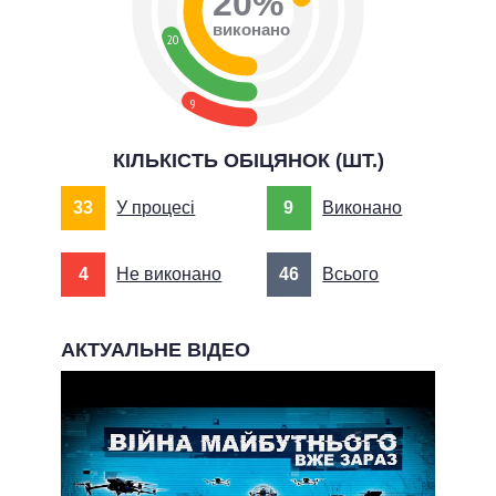
20%
виконано
20
9
КІЛЬКІСТЬ ОБІЦЯНОК (ШТ.)
33
У процесі
9
Виконано
4
Не виконано
46
Всього
АКТУАЛЬНЕ ВІДЕО