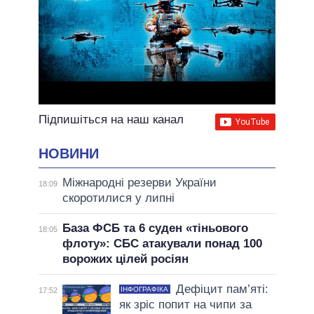
Підпишіться на наш канал
НОВИНИ
Міжнародні резерви України
18:09
скоротилися у липні
База ФСБ та 6 суден «тіньового
18:05
флоту»: СБС атакували понад 100
ворожих цілей росіян
Дефіцит пам’яті:
ІНФОГРАФІКА
17:52
як зріс попит на чипи за