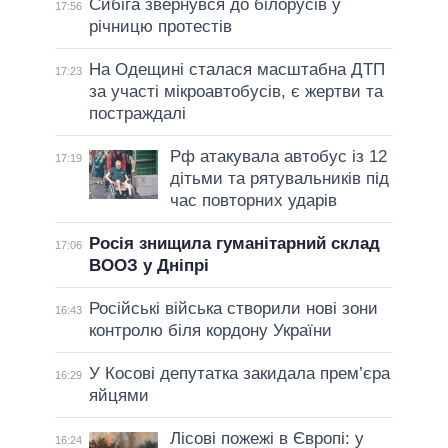
Сибіга звернувся до білорусів у
17:56
річницю протестів
На Одещині сталася масштабна ДТП
17:23
за участі мікроавтобусів, є жертви та
постраждалі
Рф атакувала автобус із 12
17:19
дітьми та рятувальників під
час повторних ударів
Росія знищила гуманітарний склад
17:06
ВООЗ у Дніпрі
Російські війська створили нові зони
16:43
контролю біля кордону України
У Косові депутатка закидала прем’єра
16:29
яйцями
Лісові пожежі в Європі: у
16:24