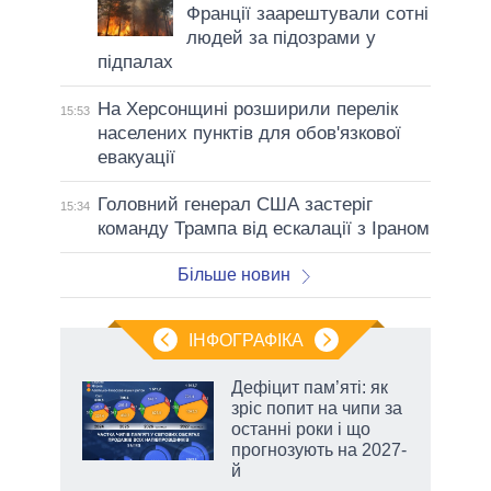
Франції заарештували сотні
людей за підозрами у
підпалах
На Херсонщині розширили перелік
15:53
населених пунктів для обов'язкової
евакуації
Головний генерал США застеріг
15:34
команду Трампа від ескалації з Іраном
Більше новин
ІНФОГРАФІКА
Дефіцит пам’яті: як
ть
зріс попит на чипи за
останні роки і що
прогнозують на 2027-
й