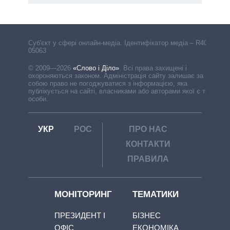
Cуб'єкт у сфері онлайн-медіа. Ідентифікатор медіа – R40-
05063
© 2009—2026
«Слово і Діло»
.
Всі права захищені і
охороняються законом. Адміністрація сайту залишає за
собою право не погоджуватися з інформацією, яка
публікується на сайті, власниками або авторами якої є треті
особи.
УКР
РОС
ПРО НАС
КОНТАКТИ
ПРАВИЛА
МОНІТОРИНГ
ТЕМАТИКИ
ПРЕЗИДЕНТ І
БІЗНЕС
ОФІС
ЕКОНОМІКА