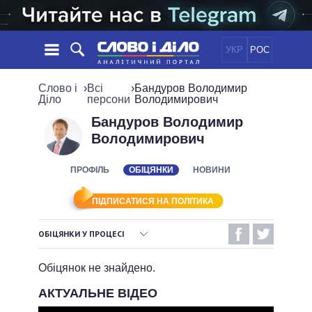
УКР
РОС
НОВИНИ
Слово і
›
Всі
›
Бандуров Володимир
Діло
персони
Володимирович
ОБIЦЯНКИ
СТРІЧКА
ПОЛІТИКА
Бандуров Володимир
Володимирович
ПОДІЇ
ЕКОНОМІКА
ПОЛIТИКИ
СТАТТІ
СУСПІЛЬСТВО
ПРОФІЛЬ
ОБІЦЯНКИ
НОВИНИ
ІНФОГРАФІКА
ДУМКИ
СВІТ
УСІ ПОЛІТИКИ
ОГЛЯДИ
ПРЕЗИДЕНТ І ОФІС
ПІДПИСАТИСЯ НА ПОЛІТИКА
ВІДЕО
ДАЙДЖЕСТИ
ВЕРХОВНА РАДА
ОБІЦЯНКИ У ПРОЦЕСІ
ПІДТРИМАТИ
КАБІНЕТ МІНІСТРІВ
ВИКОНАНІ ОБІЦЯНКИ
ГОЛОВИ ОБЛАДМІНІСТРАЦІЙ
Обіцянок не знайдено.
ПОРІВНЯННЯ ПОЛІТИКІВ
МЕРИ МІСТ
НЕВИКОНАНІ ОБІЦЯНКИ
АКТУАЛЬНЕ ВІДЕО
ВСІ ПЕРСОНИ
ОБІЦЯНКИ У ПРОЦЕСІ