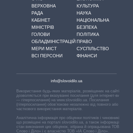
ВЕРХОВНА
КУЛЬТУРА
РАДА
НАУКА
КАБІНЕТ
НАЦІОНАЛЬНА
МІНІСТРІВ
БЕЗПЕКА
ГОЛОВИ
ПОЛІТИКА
ОБЛАДМІНІСТРАЦІЙ
ПРАВО
МЕРИ МІСТ
СУСПІЛЬСТВО
ВСІ ПЕРСОНИ
ФІНАНСИ
info@slovoidilo.ua
Використання будь-яких матеріалів, розміщених на сайті,
дозволяється при вказуванні посилання (для інтернет-видань
— гіперпосилання) на www.slovoidilo.ua. Посилання
(гіперпосилання) обов’язкове незалежно від повного або
часткового використання матеріалів.
Аналітична інформація про обіцянки політиків і чиновників,
що розміщені на порталі slovoidilo.ua, а також інформація про
стан виконання цих обіцянок, зібрана й опрацьована ТОВ «ІА
Слово і Діло» і є власністю ТОВ «ІА Слово і Діло».