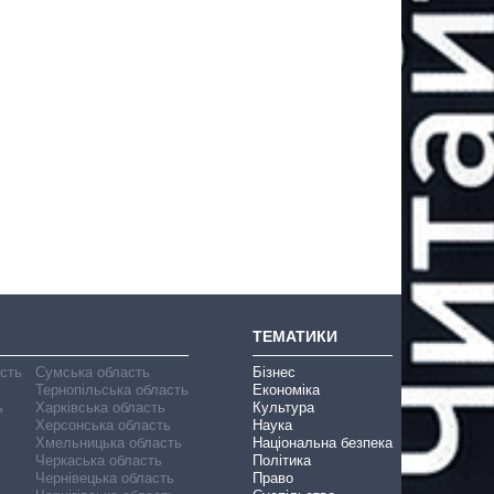
ТЕМАТИКИ
асть
Сумська область
Бізнес
Тернопільська область
Економіка
ь
Харківська область
Культура
Херсонська область
Наука
Хмельницька область
Національна безпека
Черкаська область
Політика
Чернівецька область
Право