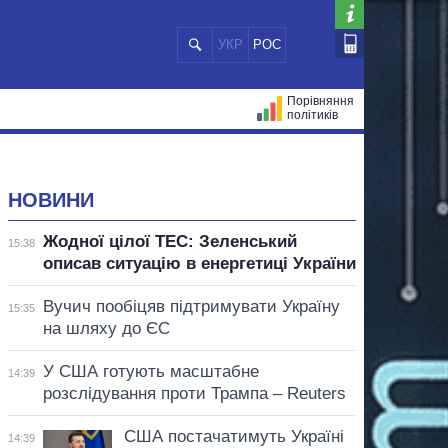
УКР
РОС
Порівняння
політиків
ЦІЙ
МЕРИ МІСТ
ВСІ ПЕРСОНИ
НОВИНИ
Жодної цілої ТЕС: Зеленський
15:38
описав ситуацію в енергетиці України
Вучич пообіцяв підтримувати Україну
15:35
на шляху до ЄС
У США готують масштабне
14:39
розслідування проти Трампа – Reuters
США постачатимуть Україні
14:39