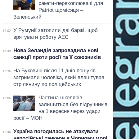
ракети-перехоплювачі для
Patriot щомісяця –
Зеленський
У Румунії затопили дві баржі, щоб
14:02
врятувати роботу АЕС
Нова Зеландія запровадила нові
13:49
санкції проти росії та її союзників
На Буковині після 11 днів пошуків
13:36
затримали чоловіка, який влаштував
стрілянину по поліцейських
Частина школярів
13:06
залишиться без підручників
на 1 вересня через удари
росії – МОН
Україна погодилась не атакувати
12:46
неросійські танкери в Чорному морі