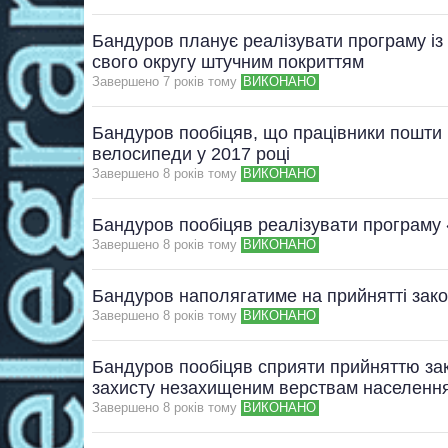
Бандуров планує реалізувати програму із
свого округу штучним покриттям
Завершено 7 рокiв тому
ВИКОНАНО
Бандуров пообіцяв, що працівники пошти 
велосипеди у 2017 році
Завершено 8 рокiв тому
ВИКОНАНО
Бандуров пообіцяв реалізувати програму
Завершено 8 рокiв тому
ВИКОНАНО
Бандуров наполягатиме на прийнятті зако
Завершено 8 рокiв тому
ВИКОНАНО
Бандуров пообіцяв сприяти прийняттю зак
захисту незахищеним верствам населенн
Завершено 8 рокiв тому
ВИКОНАНО