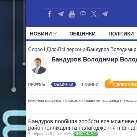
НОВИНИ
ОБIЦЯНКИ
ПОЛIТИКИ
УСІ ПОЛІТИКИ
ПРЕЗИДЕНТ І ОФ
Слово і Діло
›
Всі персони
›
Бандуров Володимир
Бандуров Володимир Воло
ПРОФІЛЬ
ОБІЦЯНКИ
НОВИНИ
ПІДПИСАТИС
ВИКОНАНІ ОБІЦЯНКИ
НЕВИКОНАНІ ОБІЦЯНКИ
ОБІЦЯНКИ У ПРОЦЕСІ
Бандуров пообіцяв зробити все можливе 
районної лікарні та налагодження її фіна
Завершено 6 рокiв тому
ВИКОНАНО