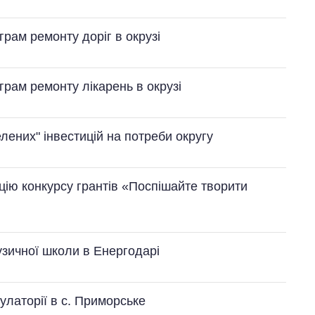
грам ремонту доріг в окрузі
грам ремонту лікарень в окрузі
Скільки картоплі
вирощували в
Україні до і під час
великої війни
лених" інвестицій на потреби округу
ію конкурсу грантів «Поспішайте творити
узичної школи в Енергодарі
улаторії в с. Приморське