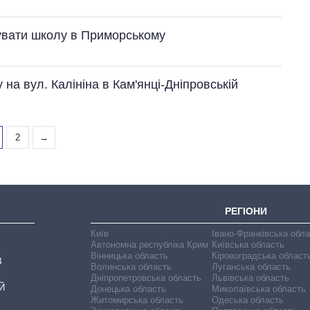
тувати школу в Приморському
на вул. Калініна в Кам'янці-Дніпровській
2
→
РЕГІОНИ
Київ
Івано-Франківська обл
Автономна республіка Крим
Київська область
Вінницька область
Кіровоградська област
В
Волинська область
Луганська область
Дніпропетровська область
Львівська область
Й
Донецька область
Миколаївська область
Житомирська область
Одеська область