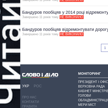
Бандуров пообіцяв у 2014 році відремон
Завершено 11 рокiв тому
НЕ ВИКОНАНО
Бандуров пообіцяв відремонтувати дорогу 
Завершено 11 рокiв тому
НЕ ВИКОНАНО
1
МОНІТОРИНГ
ПРЕЗИДЕНТ І ОФІС
УКР
РОС
ВЕРХОВНА РАДА
КАБІНЕТ МІНІСТРІ
ГОЛОВИ
ПРО НАС
ОБЛАДМІНІСТРАЦІ
КОНТАКТИ
МЕРИ МІСТ
ПРАВИЛА