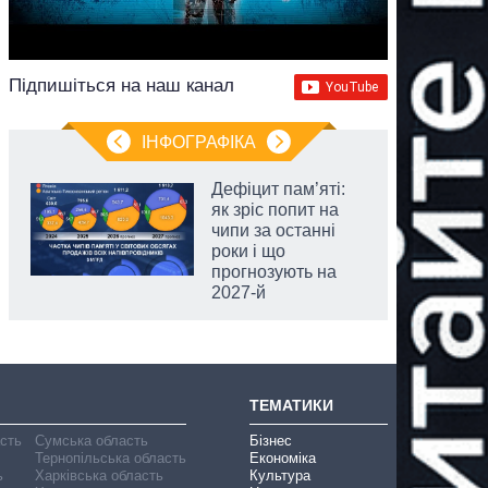
Підпишіться на наш канал
ІНФОГРАФІКА
Дефіцит пам’яті:
як зріс попит на
чипи за останні
роки і що
прогнозують на
2027-й
ТЕМАТИКИ
асть
Сумська область
Бізнес
Тернопільська область
Економіка
ь
Харківська область
Культура