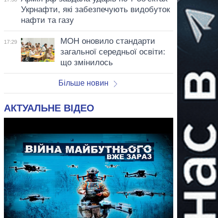
Укрнафти, які забезпечують видобуток
нафти та газу
МОН оновило стандарти
17:29
загальної середньої освіти:
що змінилось
Більше новин
АКТУАЛЬНЕ ВІДЕО