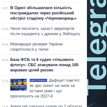
В Одесі збільшилася кількість
19:17
постраждалих через російський
обстріл стадіону «Чорноморець»
Чехія посилить захист аеропортів
18:45
після інциденту з дроном у Лейпцигу
Міжнародні резерви України
18:09
скоротилися у липні
База ФСБ та 6 суден «тіньового
18:05
флоту»: СБС атакували понад 100
ворожих цілей росіян
Дефіцит пам’яті:
ІНФОГРАФІКА
17:52
як зріс попит на чипи за
останні роки і що
прогнозують на 2027-й
Армія рф завдала ударів по 7 об'єктах
17:38