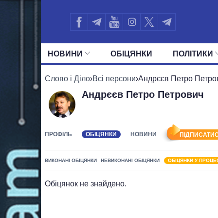
НОВИНИ
ОБIЦЯНКИ
ПОЛIТИКИ
УСІ ПОЛІТИКИ
ПРЕЗИДЕНТ І ОФ
Слово і Діло
›
Всі персони
›
Андрєєв Петро Петро
Андрєєв Петро Петрович
ПРОФІЛЬ
ОБІЦЯНКИ
НОВИНИ
ПІДПИСАТИС
ВИКОНАНІ ОБІЦЯНКИ
НЕВИКОНАНІ ОБІЦЯНКИ
ОБІЦЯНКИ У ПРОЦЕ
Обіцянок не знайдено.