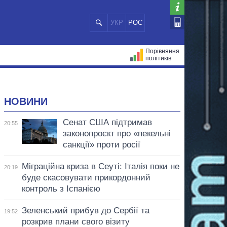
УКР
РОС
Порівняння
політиків
ЦІЙ
МЕРИ МІСТ
ВСІ ПЕРСОНИ
НОВИНИ
Сенат США підтримав
20:55
законопроєкт про «пекельні
санкції» проти росії
Міграційна криза в Сеуті: Італія поки не
20:19
буде скасовувати прикордонний
контроль з Іспанією
Зеленський прибув до Сербії та
19:52
розкрив плани свого візиту