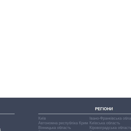
Як за 10 років
змінилася кількість
вступників на
бакалаврат,
магістратуру та
аспірантуру
РЕГІОНИ
Київ
Івано-Франківська обл
Автономна республіка Крим
Київська область
Вінницька область
Кіровоградська област
В