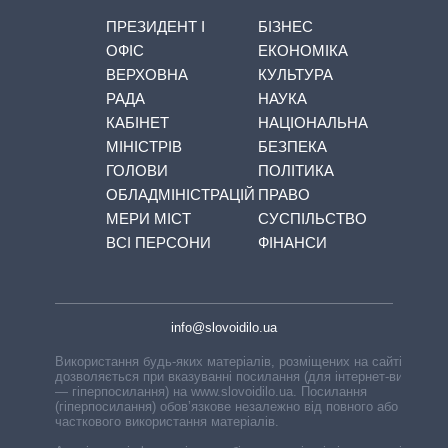
ПРЕЗИДЕНТ І
БІЗНЕС
ОФІС
ЕКОНОМІКА
ВЕРХОВНА
КУЛЬТУРА
РАДА
НАУКА
КАБІНЕТ
НАЦІОНАЛЬНА
МІНІСТРІВ
БЕЗПЕКА
ГОЛОВИ
ПОЛІТИКА
ОБЛАДМІНІСТРАЦІЙ
ПРАВО
МЕРИ МІСТ
СУСПІЛЬСТВО
ВСІ ПЕРСОНИ
ФІНАНСИ
info@slovoidilo.ua
Використання будь-яких матеріалів, розміщених на сайті,
дозволяється при вказуванні посилання (для інтернет-видань
— гіперпосилання) на www.slovoidilo.ua. Посилання
(гіперпосилання) обов’язкове незалежно від повного або
часткового використання матеріалів.