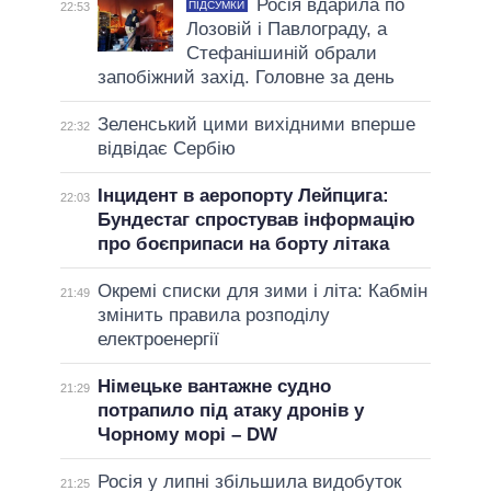
Росія вдарила по
ПІДСУМКИ
22:53
Лозовій і Павлограду, а
Стефанішиній обрали
запобіжний захід. Головне за день
Зеленський цими вихідними вперше
22:32
відвідає Сербію
Інцидент в аеропорту Лейпцига:
22:03
Бундестаг спростував інформацію
про боєприпаси на борту літака
Окремі списки для зими і літа: Кабмін
21:49
змінить правила розподілу
електроенергії
Німецьке вантажне судно
21:29
потрапило під атаку дронів у
Чорному морі – DW
Росія у липні збільшила видобуток
21:25