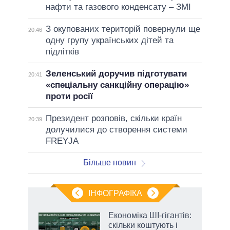
нафти та газового конденсату – ЗМІ
З окупованих територій повернули ще
20:46
одну групу українських дітей та
підлітків
Зеленський доручив підготувати
20:41
«спеціальну санкційну операцію»
проти росії
Президент розповів, скільки країн
20:39
долучилися до створення системи
FREYJA
Більше новин
ІНФОГРАФІКА
жет
Економіка ШІ-гігантів:
скільки коштують і