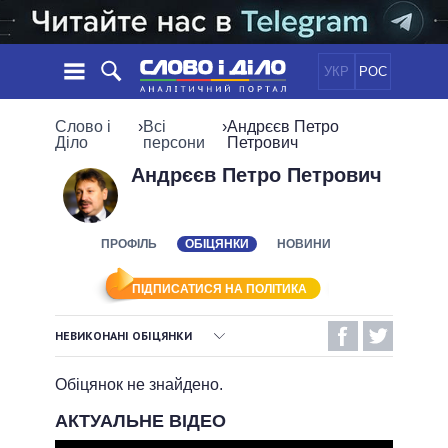
УКР
РОС
НОВИНИ
Слово і
›
Всі
›
Андрєєв Петро
Діло
персони
Петрович
ОБIЦЯНКИ
СТРІЧКА
ПОЛІТИКА
Андрєєв Петро Петрович
ПОДІЇ
ЕКОНОМІКА
ПОЛIТИКИ
СТАТТІ
СУСПІЛЬСТВО
ПРОФІЛЬ
ОБІЦЯНКИ
НОВИНИ
ІНФОГРАФІКА
ДУМКИ
СВІТ
УСІ ПОЛІТИКИ
ОГЛЯДИ
ПРЕЗИДЕНТ І ОФІС
ПІДПИСАТИСЯ НА ПОЛІТИКА
ВІДЕО
ДАЙДЖЕСТИ
ВЕРХОВНА РАДА
НЕВИКОНАНІ ОБІЦЯНКИ
ПІДТРИМАТИ
КАБІНЕТ МІНІСТРІВ
ВИКОНАНІ ОБІЦЯНКИ
ГОЛОВИ ОБЛАДМІНІСТРАЦІЙ
Обіцянок не знайдено.
ПОРІВНЯННЯ ПОЛІТИКІВ
МЕРИ МІСТ
НЕВИКОНАНІ ОБІЦЯНКИ
АКТУАЛЬНЕ ВІДЕО
ВСІ ПЕРСОНИ
ОБІЦЯНКИ У ПРОЦЕСІ