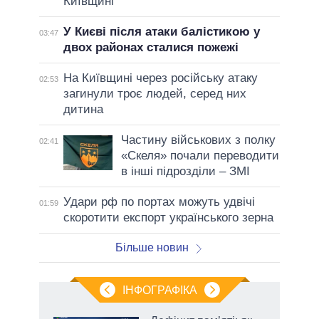
Київщині
У Києві після атаки балістикою у
03:47
двох районах сталися пожежі
На Київщині через російську атаку
02:53
загинули троє людей, серед них
дитина
Частину військових з полку
02:41
«Скеля» почали переводити
в інші підрозділи – ЗМІ
Удари рф по портах можуть удвічі
01:59
скоротити експорт українського зерна
Більше новин
ІНФОГРАФІКА