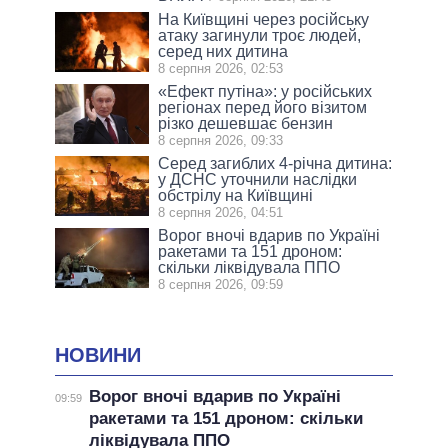
На Київщині через російську
атаку загинули троє людей,
серед них дитина
8 серпня 2026, 02:53
«Ефект путіна»: у російських
регіонах перед його візитом
різко дешевшає бензин
8 серпня 2026, 09:33
Серед загиблих 4-річна дитина:
у ДСНС уточнили наслідки
обстрілу на Київщині
8 серпня 2026, 04:51
Ворог вночі вдарив по Україні
ракетами та 151 дроном:
скільки ліквідувала ППО
8 серпня 2026, 09:59
НОВИНИ
Ворог вночі вдарив по Україні
09:59
ракетами та 151 дроном: скільки
ліквідувала ППО