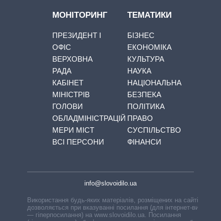
МОНІТОРИНГ
ТЕМАТИКИ
ПРЕЗИДЕНТ І
БІЗНЕС
ОФІС
ЕКОНОМІКА
ВЕРХОВНА
КУЛЬТУРА
РАДА
НАУКА
КАБІНЕТ
НАЦІОНАЛЬНА
МІНІСТРІВ
БЕЗПЕКА
ГОЛОВИ
ПОЛІТИКА
ОБЛАДМІНІСТРАЦІЙ
ПРАВО
МЕРИ МІСТ
СУСПІЛЬСТВО
ВСІ ПЕРСОНИ
ФІНАНСИ
info@slovoidilo.ua
Використання будь-яких матеріалів, розміщених на сайті,
дозволяється при вказуванні посилання (для інтернет-видань
— гіперпосилання) на www.slovoidilo.ua. Посилання