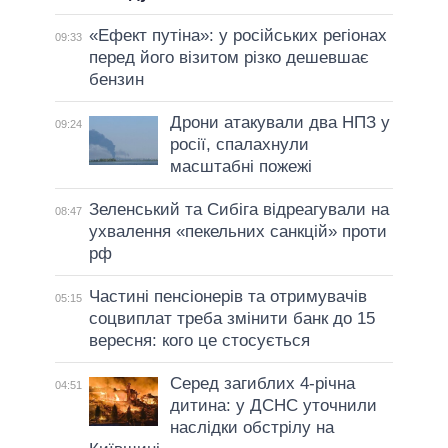
«Ефект путіна»: у російських регіонах
09:33
перед його візитом різко дешевшає
бензин
Дрони атакували два НПЗ у
09:24
росії, спалахнули
масштабні пожежі
Зеленський та Сибіга відреагували на
08:47
ухвалення «пекельних санкцій» проти
рф
Частині пенсіонерів та отримувачів
05:15
соцвиплат треба змінити банк до 15
вересня: кого це стосується
Серед загиблих 4-річна
04:51
дитина: у ДСНС уточнили
наслідки обстрілу на