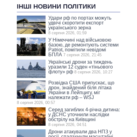
ІНШІ НОВИНИ ПОЛІТИКИ
Удари рф по портах можуть
удвічі скоротити експорт
українського зерна
8 серпня 2026, 01:59
У Німеччині над військовою
базою, де ремонтують системи
Patriot, помітили невідомі
БПЛА
7 серпня 2026, 21:45
Українські дрони за тиждень
уразили 12 суден «тіньового
флоту» рф
8 серпня 2026, 10:27
Розвідка США припускає, що
дрон, знайдений біля літака
України в Лейпцигу, міг
належати рф – WSJ
8 серпня 2026, 00:57
Серед загиблих 4-річна дитина:
у ДСНС уточнили наслідки
обстрілу на Київщині
8 серпня 2026, 04:51
Дрони атакували два НПЗ у
росії, спалахнули масштабні