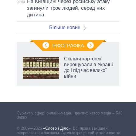
На Київщині через російську атаку
02:53
загинули троє людей, серед них
дитина
Більше новин
ІНФОГРАФІКА
Скільки картоплі
ть
вирощували в Україні
до і під час великої
війни
Cуб'єкт у сфері онлайн-медіа. Ідентифікатор медіа – R40-
05063
© 2009—2026
«Слово і Діло»
.
Всі права захищені і
охороняються законом. Адміністрація сайту залишає за