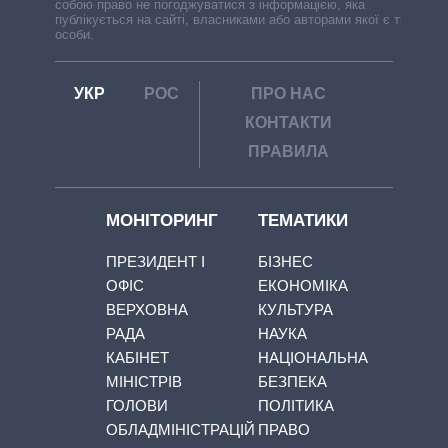
собою право не погоджуватися з інформацією, яка
публікується на сайті, власниками або авторами якої є треті
особи.
УКР
РОС
ПРО НАС
КОНТАКТИ
ПРАВИЛА
МОНІТОРИНГ
ТЕМАТИКИ
ПРЕЗИДЕНТ І
БІЗНЕС
ОФІС
ЕКОНОМІКА
ВЕРХОВНА
КУЛЬТУРА
РАДА
НАУКА
КАБІНЕТ
НАЦІОНАЛЬНА
МІНІСТРІВ
БЕЗПЕКА
ГОЛОВИ
ПОЛІТИКА
ОБЛАДМІНІСТРАЦІЙ
ПРАВО