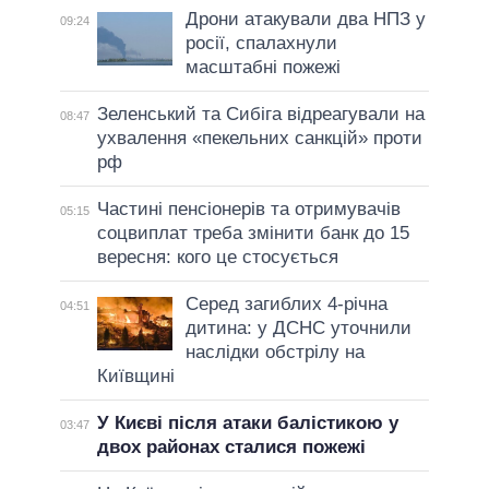
Дрони атакували два НПЗ у
09:24
росії, спалахнули
масштабні пожежі
Зеленський та Сибіга відреагували на
08:47
ухвалення «пекельних санкцій» проти
рф
Частині пенсіонерів та отримувачів
05:15
соцвиплат треба змінити банк до 15
вересня: кого це стосується
Серед загиблих 4-річна
04:51
дитина: у ДСНС уточнили
наслідки обстрілу на
Київщині
У Києві після атаки балістикою у
03:47
двох районах сталися пожежі