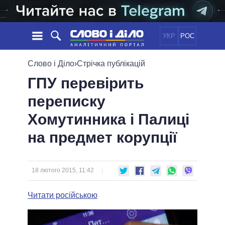
УКР
РОС
НОВИНИ
Слово і Діло
›
Стрічка публікацій
ГПУ перевірить
ОБIЦЯНКИ
СТРІЧКА
ПОЛІТИКА
переписку
ПОДІЇ
ЕКОНОМІКА
ПОЛIТИКИ
Хомутинника і Палиці
СТАТТІ
СУСПІЛЬСТВО
ІНФОГРАФІКА
ДУМКИ
СВІТ
УСІ ПОЛІТИКИ
на предмет корупції
ОГЛЯДИ
ПРЕЗИДЕНТ І ОФІС
ВІДЕО
ДАЙДЖЕСТИ
ВЕРХОВНА РАДА
18 лютого 2015, 11:42
ПІДТРИМАТИ
КАБІНЕТ МІНІСТРІВ
ГОЛОВИ ОБЛАДМІНІСТРАЦІЙ
Читати російською
ПОРІВНЯННЯ ПОЛІТИКІВ
МЕРИ МІСТ
ВСІ ПЕРСОНИ