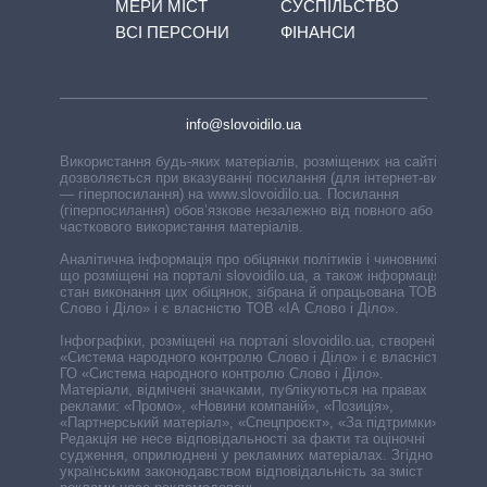
МЕРИ МІСТ
СУСПІЛЬСТВО
ВСІ ПЕРСОНИ
ФІНАНСИ
info@slovoidilo.ua
Використання будь-яких матеріалів, розміщених на сайті,
дозволяється при вказуванні посилання (для інтернет-видань
— гіперпосилання) на www.slovoidilo.ua. Посилання
(гіперпосилання) обов’язкове незалежно від повного або
часткового використання матеріалів.
Аналітична інформація про обіцянки політиків і чиновників,
що розміщені на порталі slovoidilo.ua, а також інформація про
стан виконання цих обіцянок, зібрана й опрацьована ТОВ «ІА
Слово і Діло» і є власністю ТОВ «ІА Слово і Діло».
Інфографіки, розміщені на порталі slovoidilo.ua, створені ГО
«Система народного контролю Слово і Діло» і є власністю
ГО «Система народного контролю Слово і Діло».
Матеріали, відмічені значками, публікуються на правах
реклами: «Промо», «Новини компаній», «Позиція»,
«Партнерський матеріал», «Спецпроєкт», «За підтримки».
Редакція не несе відповідальності за факти та оціночні
судження, оприлюднені у рекламних матеріалах. Згідно з
українським законодавством відповідальність за зміст