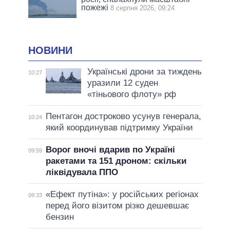
пожежі
8 серпня 2026, 09:24
НОВИНИ
Українські дрони за тиждень
10:27
уразили 12 суден
«тіньового флоту» рф
Пентагон достроково усунув генерала,
10:24
який координував підтримку України
Ворог вночі вдарив по Україні
09:59
ракетами та 151 дроном: скільки
ліквідувала ППО
«Ефект путіна»: у російських регіонах
09:33
перед його візитом різко дешевшає
бензин