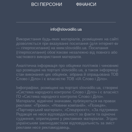
ВСІ ПЕРСОНИ
ФІНАНСИ
info@slovoidilo.ua
Використання будь-яких матеріалів, розміщених на сайті,
дозволяється при вказуванні посилання (для інтернет-видань
— гіперпосилання) на www.slovoidilo.ua. Посилання
(гіперпосилання) обов’язкове незалежно від повного або
часткового використання матеріалів.
Аналітична інформація про обіцянки політиків і чиновників,
що розміщені на порталі slovoidilo.ua, а також інформація про
стан виконання цих обіцянок, зібрана й опрацьована ТОВ «ІА
Слово і Діло» і є власністю ТОВ «ІА Слово і Діло».
Інфографіки, розміщені на порталі slovoidilo.ua, створені ГО
«Система народного контролю Слово і Діло» і є власністю
ГО «Система народного контролю Слово і Діло».
Матеріали, відмічені значками, публікуються на правах
реклами: «Промо», «Новини компаній», «Позиція»,
«Партнерський матеріал», «Спецпроєкт», «За підтримки».
Редакція не несе відповідальності за факти та оціночні
судження, оприлюднені у рекламних матеріалах. Згідно з
українським законодавством відповідальність за зміст
реклами несе рекламодавець.