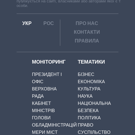
публікується на сайті, власниками або авторами якої є треті
особи.
УКР
РОС
ПРО НАС
КОНТАКТИ
ПРАВИЛА
МОНІТОРИНГ
ТЕМАТИКИ
ПРЕЗИДЕНТ І
БІЗНЕС
ОФІС
ЕКОНОМІКА
ВЕРХОВНА
КУЛЬТУРА
РАДА
НАУКА
КАБІНЕТ
НАЦІОНАЛЬНА
МІНІСТРІВ
БЕЗПЕКА
ГОЛОВИ
ПОЛІТИКА
ОБЛАДМІНІСТРАЦІЙ
ПРАВО
МЕРИ МІСТ
СУСПІЛЬСТВО