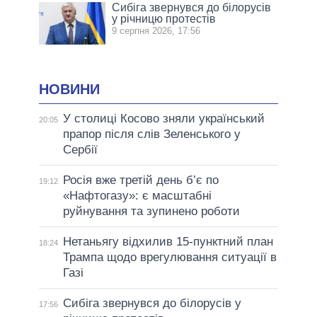
Сибіга звернувся до білорусів
у річницю протестів
9 серпня 2026, 17:56
НОВИНИ
У столиці Косово зняли український
20:05
прапор після слів Зеленського у
Сербії
Росія вже третій день б’є по
19:12
«Нафтогазу»: є масштабні
руйнування та зупинено роботи
Нетаньягу відхилив 15-пунктний план
18:24
Трампа щодо врегулювання ситуації в
Газі
Сибіга звернувся до білорусів у
17:56