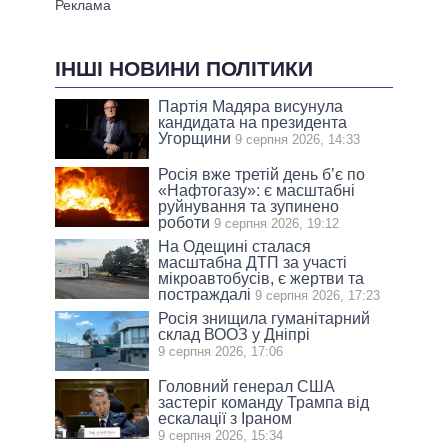
ІНШІ НОВИНИ ПОЛІТИКИ
Партія Мадяра висунула
кандидата на президента
Угорщини
9 серпня 2026, 14:33
Росія вже третій день б’є по
«Нафтогазу»: є масштабні
руйнування та зупинено
роботи
9 серпня 2026, 19:12
На Одещині сталася
масштабна ДТП за участі
мікроавтобусів, є жертви та
постраждалі
9 серпня 2026, 17:23
Росія знищила гуманітарний
склад ВООЗ у Дніпрі
9 серпня 2026, 17:06
Головний генерал США
застеріг команду Трампа від
ескалації з Іраном
9 серпня 2026, 15:34