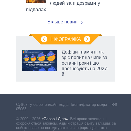
людей за підозрами у
підпалах
Більше новин
ІНФОГРАФІКА
Дефіцит пам’яті: як
раїні
зріс попит на чипи за
ої
останні роки і що
прогнозують на 2027-
й
Cуб'єкт у сфері онлайн-медіа. Ідентифікатор медіа – R40-
05063
© 2009—2026
«Слово і Діло»
.
Всі права захищені і
охороняються законом. Адміністрація сайту залишає за
собою право не погоджуватися з інформацією, яка