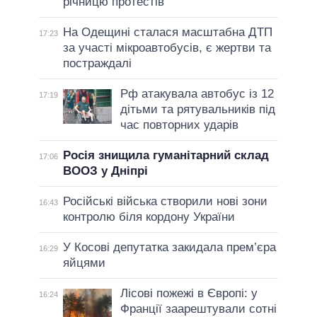
річницю протестів
На Одещині сталася масштабна ДТП
17:23
за участі мікроавтобусів, є жертви та
постраждалі
Рф атакувала автобус із 12
17:19
дітьми та рятувальників під
час повторних ударів
Росія знищила гуманітарний склад
17:06
ВООЗ у Дніпрі
Російські війська створили нові зони
16:43
контролю біля кордону України
У Косові депутатка закидала прем’єра
16:29
яйцями
Лісові пожежі в Європі: у
16:24
Франції заарештували сотні