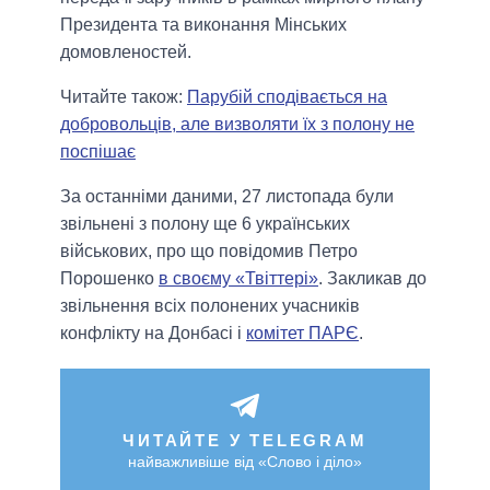
Президента та виконання Мінських
домовленостей.
Читайте також:
Парубій сподівається на
добровольців, але визволяти їх з полону не
поспішає
За останніми даними, 27 листопада були
звільнені з полону ще 6 українських
військових, про що повідомив Петро
Порошенко
в своєму «Твіттері»
. Закликав до
звільнення всіх полонених учасників
конфлікту на Донбасі і
комітет ПАРЄ
.
ЧИТАЙТЕ У TELEGRAM
найважливіше від «Слово і діло»