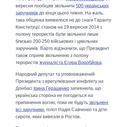
вересня пообіцяв звільнити
500 українських
заручників
до кінця цього тижня. На жаль,
така обіцянка виявилося не до снаги Гаранту
Конституції: станом на 19 вересня 2014 з
полону терористів були звільнені лише
близько 200-250 військових і цивільних
заручників. Варто відзначити, що Президент
також сприяв звільненню з полону
терористів
журналіста Єгора Воробйова
.
Народний депутат та уповноважений
Президента з врегулювання конфлікту на
Донбасі
Ірина Геращенко
запевнила, що
українська сторона не погодиться на
припинення вогню, поки не будуть
звільнені
всі заручники
, пілот Надія Савченко та діти-
сироти, яких вивезли в Ростов.