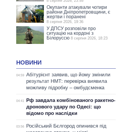
8 серпня 2026, 23:55
Окупанти атакували чотири
райони Дніпропетровщини, є
жертви і поранені
8 серпня 2026, 19:36
У ДПСУ розповіли про
ситуацію на кордоні з
Білоруссю
8 серпня 2026, 18:23
НОВИНИ
Абітурієнт заявив, що йому змінили
04:59
результат НМТ: перевірка виявила
можливу підробку – омбудсменка
Рф завдала комбінованого ракетно-
04:41
дронового удару по Одесі: що
відомо про наслідки
Російський Бєлгород опинився під
03:56