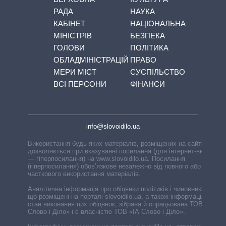
РАДА
НАУКА
КАБІНЕТ
НАЦІОНАЛЬНА
МІНІСТРІВ
БЕЗПЕКА
ГОЛОВИ
ПОЛІТИКА
ОБЛАДМІНІСТРАЦІЙ
ПРАВО
МЕРИ МІСТ
СУСПІЛЬСТВО
ВСІ ПЕРСОНИ
ФІНАНСИ
info@slovoidilo.ua
Використання будь-яких матеріалів, розміщених на сайті,
дозволяється при вказуванні посилання (для інтернет-видань
— гіперпосилання) на www.slovoidilo.ua. Посилання
(гіперпосилання) обов’язкове незалежно від повного або
часткового використання матеріалів.
Аналітична інформація про обіцянки політиків і чиновників,
що розміщені на порталі slovoidilo.ua, а також інформація про
стан виконання цих обіцянок, зібрана й опрацьована ТОВ «ІА
Слово і Діло» і є власністю ТОВ «ІА Слово і Діло».