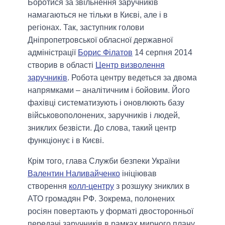
Боротися за звільнення заручників
намагаються не тільки в Києві, але і в
регіонах. Так, заступник голови
Дніпропетровської обласної державної
адміністрації
Борис Філатов
14 серпня 2014
створив в області
Центр
визволення
заручників
. Робота центру ведеться за двома
напрямками – аналітичним і бойовим. Його
фахівці систематизують і оновлюють базу
військовополонених, заручників і людей,
зниклих безвісти. До слова, такий центр
функціонує і в Києві.
Крім того, глава Служби безпеки України
Валентин Наливайченко
ініціював
створення
колл-центру
з розшуку зниклих в
АТО громадян РФ. Зокрема, полонених
росіян повертають у форматі двосторонньої
передачі заручників в рамках мирного плану