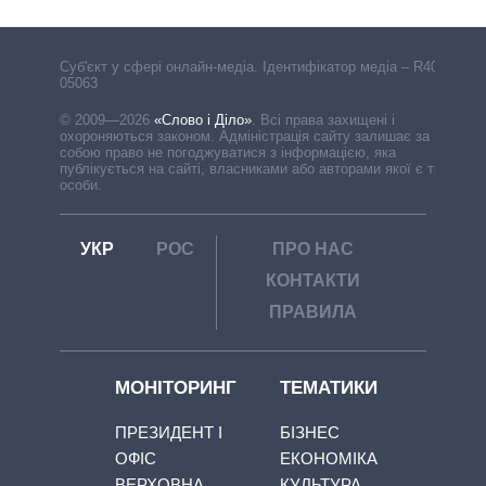
Cуб'єкт у сфері онлайн-медіа. Ідентифікатор медіа – R40-
05063
© 2009—2026
«Слово і Діло»
.
Всі права захищені і
охороняються законом. Адміністрація сайту залишає за
собою право не погоджуватися з інформацією, яка
публікується на сайті, власниками або авторами якої є треті
особи.
УКР
РОС
ПРО НАС
КОНТАКТИ
ПРАВИЛА
МОНІТОРИНГ
ТЕМАТИКИ
ПРЕЗИДЕНТ І
БІЗНЕС
ОФІС
ЕКОНОМІКА
ВЕРХОВНА
КУЛЬТУРА