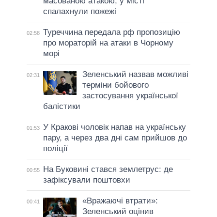
масованою атакою, у місті
спалахнули пожежі
Туреччина передала рф пропозицію
02:58
про мораторій на атаки в Чорному
морі
Зеленський назвав можливі
02:31
терміни бойового
застосування української
балістики
У Кракові чоловік напав на українську
01:53
пару, а через два дні сам прийшов до
поліції
На Буковині стався землетрус: де
00:55
зафіксували поштовхи
«Вражаючі втрати»:
00:41
Зеленський оцінив