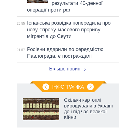
результати 40-денної
операції проти рф
Іспанська розвідка попередила про
23:55
нову спробу масового прориву
мігрантів до Сеути
Росіяни вдарили по середмістю
21:57
Павлограда, є постраждалі
Більше новин
ІНФОГРАФІКА
 як
Скільки картоплі
и за
вирощували в Україні
до і під час великої
2027-
війни