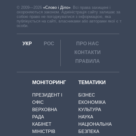
© 2009—2026
«Слово і Діло»
.
Всі права захищені і
охороняються законом. Адміністрація сайту залишає за
собою право не погоджуватися з інформацією, яка
публікується на сайті, власниками або авторами якої є треті
особи.
УКР
РОС
ПРО НАС
КОНТАКТИ
ПРАВИЛА
МОНІТОРИНГ
ТЕМАТИКИ
ПРЕЗИДЕНТ І
БІЗНЕС
ОФІС
ЕКОНОМІКА
ВЕРХОВНА
КУЛЬТУРА
РАДА
НАУКА
КАБІНЕТ
НАЦІОНАЛЬНА
МІНІСТРІВ
БЕЗПЕКА