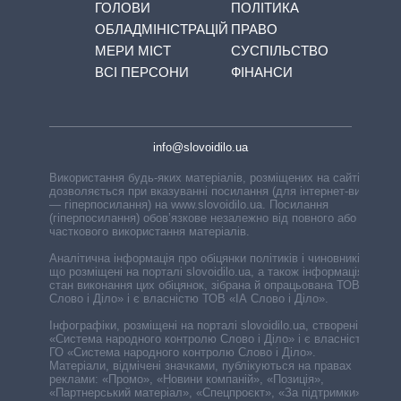
ГОЛОВИ
ПОЛІТИКА
ОБЛАДМІНІСТРАЦІЙ
ПРАВО
МЕРИ МІСТ
СУСПІЛЬСТВО
ВСІ ПЕРСОНИ
ФІНАНСИ
info@slovoidilo.ua
Використання будь-яких матеріалів, розміщених на сайті,
дозволяється при вказуванні посилання (для інтернет-видань
— гіперпосилання) на www.slovoidilo.ua. Посилання
(гіперпосилання) обов’язкове незалежно від повного або
часткового використання матеріалів.
Аналітична інформація про обіцянки політиків і чиновників,
що розміщені на порталі slovoidilo.ua, а також інформація про
стан виконання цих обіцянок, зібрана й опрацьована ТОВ «ІА
Слово і Діло» і є власністю ТОВ «ІА Слово і Діло».
Інфографіки, розміщені на порталі slovoidilo.ua, створені ГО
«Система народного контролю Слово і Діло» і є власністю
ГО «Система народного контролю Слово і Діло».
Матеріали, відмічені значками, публікуються на правах
реклами: «Промо», «Новини компаній», «Позиція»,
«Партнерський матеріал», «Спецпроєкт», «За підтримки».