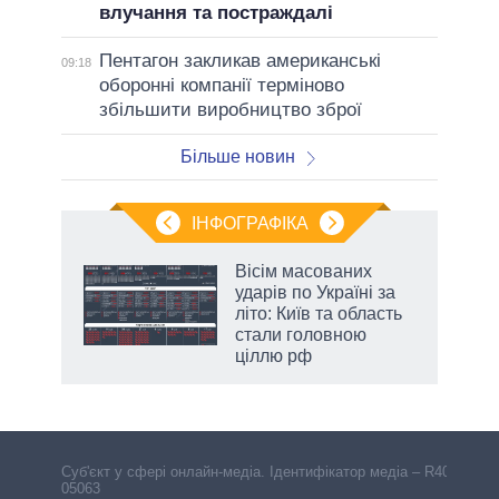
влучання та постраждалі
Пентагон закликав американські
09:18
оборонні компанії терміново
збільшити виробництво зброї
Більше новин
ІНФОГРАФІКА
 5
Вісім масованих
вго
ударів по Україні за
літо: Київ та область
стали головною
ціллю рф
Cуб'єкт у сфері онлайн-медіа. Ідентифікатор медіа – R40-
05063