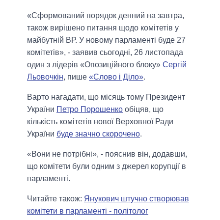
«Сформований порядок денний на завтра,
також вирішено питання щодо комітетів у
майбутній ВР. У новому парламенті буде 27
комітетів», - заявив сьогодні, 26 листопада
один з лідерів «Опозиційного блоку»
Сергій
Льовочкін
, пише
«Слово і Діло»
.
Варто нагадати, що місяць тому Президент
України
Петро Порошенко
обіцяв, що
кількість комітетів нової Верховної Ради
України
буде значно скорочено
.
«Вони не потрібні», - пояснив він, додавши,
що комітети були одним з джерел корупції в
парламенті.
Читайте також:
Янукович штучно створював
комітети в парламенті - політолог