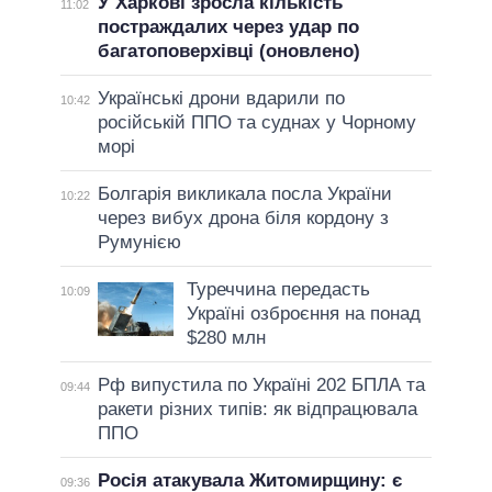
У Харкові зросла кількість
11:02
постраждалих через удар по
багатоповерхівці (оновлено)
Українські дрони вдарили по
10:42
російській ППО та суднах у Чорному
морі
Болгарія викликала посла України
10:22
через вибух дрона біля кордону з
Румунією
Туреччина передасть
10:09
Україні озброєння на понад
$280 млн
Рф випустила по Україні 202 БПЛА та
09:44
ракети різних типів: як відпрацювала
ППО
Росія атакувала Житомирщину: є
09:36