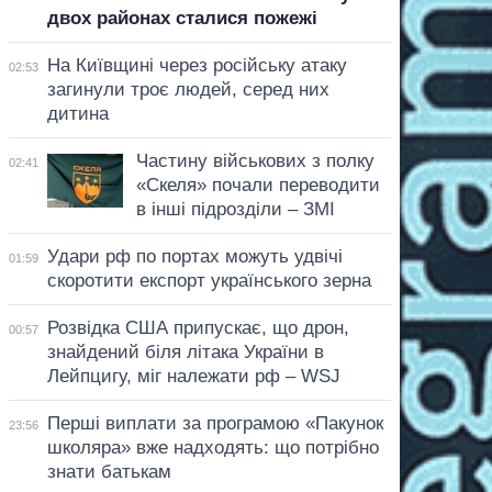
двох районах сталися пожежі
На Київщині через російську атаку
02:53
загинули троє людей, серед них
дитина
Частину військових з полку
02:41
«Скеля» почали переводити
в інші підрозділи – ЗМІ
Удари рф по портах можуть удвічі
01:59
скоротити експорт українського зерна
Розвідка США припускає, що дрон,
00:57
знайдений біля літака України в
Лейпцигу, міг належати рф – WSJ
Перші виплати за програмою «Пакунок
23:56
школяра» вже надходять: що потрібно
знати батькам