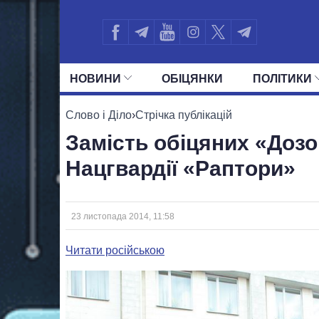
НОВИНИ
ОБIЦЯНКИ
ПОЛIТИКИ
УСІ ПОЛІТИКИ
ПРЕЗИДЕНТ І ОФ
Слово і Діло
›
Стрічка публікацій
Замість обіцяних «Дозо
Нацгвардії «Раптори»
23 листопада 2014, 11:58
Читати російською