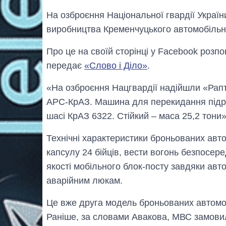
На озброєння Національної гвардії Украї
виробництва Кременчуцького автомобільн
Про це на своїй сторінці у Facebook розпо
передає
«Слово і Діло»
.
«На озброєння Нацгвардії надійшли «Рапт
АРС-КрАЗ. Машина для перекидання підроз
шасі КрАЗ 6322. Стійкий – маса 25,2 тони»
Технічні характеристики броньованих авт
капсулу 24 бійців, вести вогонь безпосер
якості мобільного блок-посту завдяки авт
аварійним люкам.
Це вже друга модель броньованих автомобі
Раніше, за словами Авакова, МВС замовил