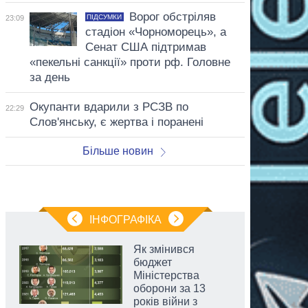
Ворог обстріляв
ПІДСУМКИ
23:09
стадіон «Чорноморець», а
Сенат США підтримав
«пекельні санкції» проти рф. Головне
за день
Окупанти вдарили з РСЗВ по
22:29
Слов'янську, є жертва і поранені
Більше новин
ІНФОГРАФІКА
Як змінився
бюджет
Міністерства
оборони за 13
років війни з