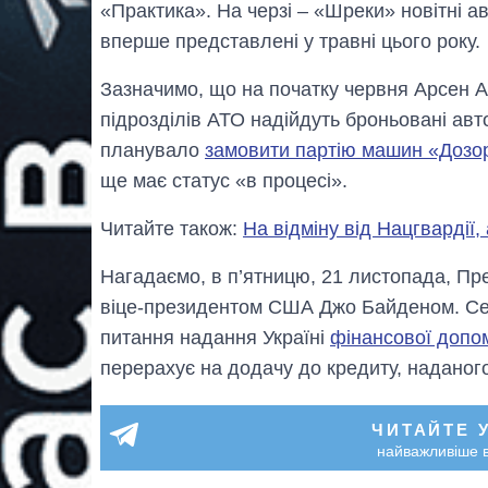
«Практика». На черзі – «Шреки» новітні а
вперше представлені у травні цього року.
Зазначимо, що на початку червня Арсен А
підрозділів АТО надійдуть броньовані авт
планувало
замовити партію машин «Дозо
ще має статус «в процесі».
Читайте також:
На відміну від Нацгвардії
Нагадаємо, в п’ятницю, 21 листопада, Пр
віце-президентом США Джо Байденом. Се
питання надання Україні
фінансової допом
перерахує на додачу до кредиту, наданого 
ЧИТАЙТЕ 
найважливіше в