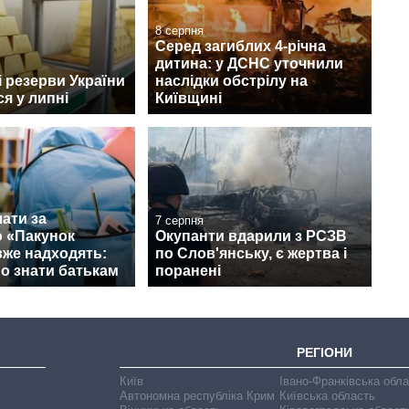
8 серпня
Серед загиблих 4-річна
дитина: у ДСНС уточнили
 резерви України
наслідки обстрілу на
я у липні
Київщині
ати за
7 серпня
 «Пакунок
Окупанти вдарили з РСЗВ
вже надходять:
по Слов'янську, є жертва і
о знати батькам
поранені
РЕГІОНИ
Київ
Івано-Франківська обл
Автономна республіка Крим
Київська область