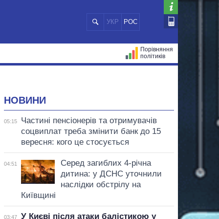
УКР
РОС
Порівняння
політиків
ЦІЙ
МЕРИ МІСТ
ВСІ ПЕРСОНИ
НОВИНИ
Частині пенсіонерів та отримувачів
05:15
соцвиплат треба змінити банк до 15
вересня: кого це стосується
Серед загиблих 4-річна
04:51
дитина: у ДСНС уточнили
наслідки обстрілу на
Київщині
У Києві після атаки балістикою у
03:47