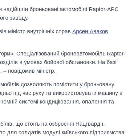
ни надійшли броньовані автомобілі Raptor-АРС
ого заводу.
вів міністр внутрішніх справ
Арсен Аваков
,
ори». Спеціалізований бронеавтомобіль Raptor-
ділів в умовах бойової обстановки. На базі
, – повідомив міністр.
омобілів дозволяють помістити у броньовану
едньо під час руху та використовувати машину в
ономній системі кондиціювання, опалення та
Дефіцит пам’яті:
як зріс попит на
чипи за останні
лів, що стоїть на озброєнні Нацгвардії.
роки і що
о для солдатів модулі київського підприємства
прогнозують на