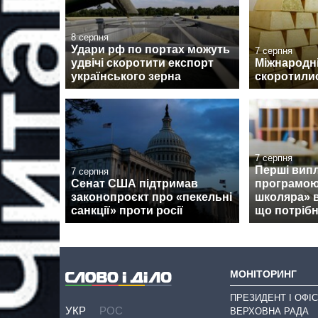
8 серпня
Удари рф по портах можуть
7 серпня
удвічі скоротити експорт
Міжнародні
українського зерна
скоротилис
7 серпня
Перші випл
7 серпня
Сенат США підтримав
програмою
законопроєкт про «пекельні
школяра» 
санкції» проти росії
що потрібн
МОНІТОРИНГ
ПРЕЗИДЕНТ І ОФІС
УКР
РОС
ВЕРХОВНА РАДА