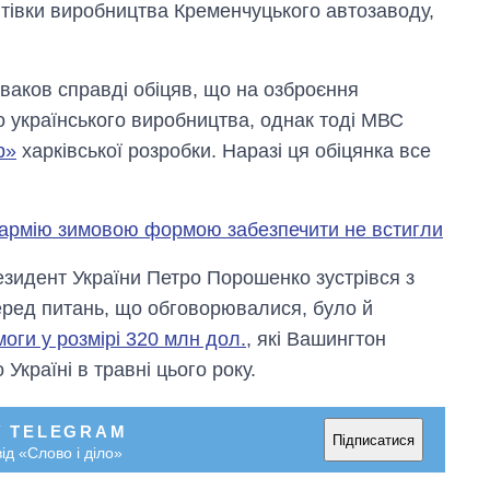
втівки виробництва Кременчуцького автозаводу,
2027-й
ваков справді обіцяв, що на озброєння
о українського виробництва, однак тоді МВС
р»
харківської розробки. Наразі ця обіцянка все
, армію зимовою формою забезпечити не встигли
езидент України Петро Порошенко зустрівся з
ред питань, що обговорювалися, було й
оги у розмірі 320 млн дол.
, які Вашингтон
Україні в травні цього року.
У TELEGRAM
Підписатися
ід «Слово і діло»