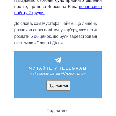
Нагадаємо сьогодні було прийнято рішення
про те, що нова Верховна Рада
почне свою
роботу 2 грудня
.
До слова, сам Мустафа Найєм, що лишень
розпочав свою політичну кар'єру, уже встиг
роздати
5 обіцянок
, що були зареєстровані
системою «Слово і Діло».
ЧИТАЙТЕ У TELEGRAM
найважливіше від «Слово і діло»
Підписатися
Поділитися: