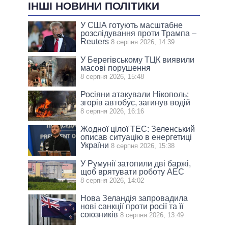
ІНШІ НОВИНИ ПОЛІТИКИ
У США готують масштабне
розслідування проти Трампа –
Reuters
8 серпня 2026, 14:39
У Берегівському ТЦК виявили
масові порушення
8 серпня 2026, 15:48
Росіяни атакували Нікополь:
згорів автобус, загинув водій
8 серпня 2026, 16:16
Жодної цілої ТЕС: Зеленський
описав ситуацію в енергетиці
України
8 серпня 2026, 15:38
У Румунії затопили дві баржі,
щоб врятувати роботу АЕС
8 серпня 2026, 14:02
Нова Зеландія запровадила
нові санкції проти росії та її
союзників
8 серпня 2026, 13:49