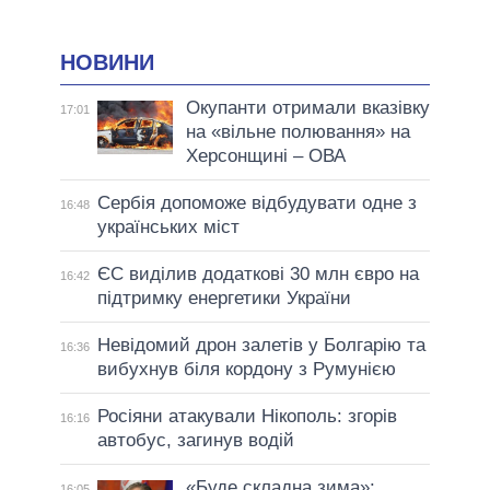
НОВИНИ
Окупанти отримали вказівку
17:01
на «вільне полювання» на
Херсонщині – ОВА
Сербія допоможе відбудувати одне з
16:48
українських міст
ЄС виділив додаткові 30 млн євро на
16:42
підтримку енергетики України
Невідомий дрон залетів у Болгарію та
16:36
вибухнув біля кордону з Румунією
Росіяни атакували Нікополь: згорів
16:16
автобус, загинув водій
«Буде складна зима»:
16:05