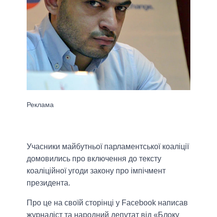
Учасники майбутньої парламентської коаліції
домовились про включення до тексту
коаліційної угоди закону про імпічмент
президента.
Про це на своїй сторінці у Facebook написав
журналіст та народний депутат від «Блоку