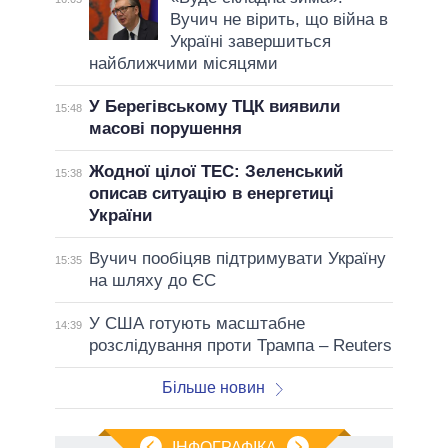
Вучич не вірить, що війна в
Україні завершиться
найближчими місяцями
У Берегівському ТЦК виявили
15:48
масові порушення
Жодної цілої ТЕС: Зеленський
15:38
описав ситуацію в енергетиці
України
Вучич пообіцяв підтримувати Україну
15:35
на шляху до ЄС
У США готують масштабне
14:39
розслідування проти Трампа – Reuters
Більше новин
ІНФОГРАФІКА