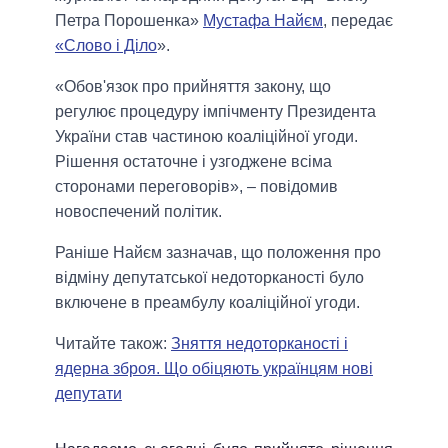
Петра Порошенка»
Мустафа Найєм
, передає
«Слово і Діло
».
«Обов'язок про прийняття закону, що
регулює процедуру імпічменту Президента
України став частиною коаліційної угоди.
Рішення остаточне і узгоджене всіма
сторонами переговорів», – повідомив
новоспечений політик.
Раніше Найєм зазначав, що положення про
відміну депутатської недоторканості було
включене в преамбулу коаліційної угоди.
Читайте також:
Зняття недоторканості і
ядерна зброя. Що обіцяють українцям нові
депутати