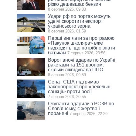
різко дешевшає бензин
8 серпня 2026, 09:33
Удари рф по портах можуть
удвічі скоротити експорт
українського зерна
8 серпня 2026, 01:59
Перші виплати за програмою
«Пакунок школяра» вже
надходять: що потрібно знати
батькам
7 серпня 2026, 23:56
Ворог вночі вдарив по Україні
ракетами та 151 дроном:
скільки ліквідувала ППО
8 серпня 2026, 09:59
Сенат США підтримав
законопроєкт про «пекельні
санкції» проти росії
7 серпня 2026, 20:55
Окупанти вдарили з РСЗВ по
Слов'янську, є жертва і
поранені
7 серпня 2026, 22:29