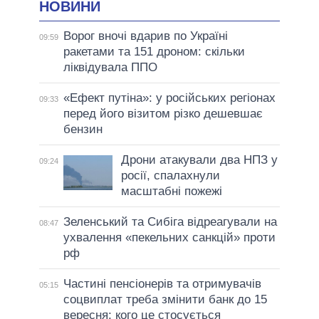
НОВИНИ
Ворог вночі вдарив по Україні
09:59
ракетами та 151 дроном: скільки
ліквідувала ППО
«Ефект путіна»: у російських регіонах
09:33
перед його візитом різко дешевшає
бензин
Дрони атакували два НПЗ у
09:24
росії, спалахнули
масштабні пожежі
Зеленський та Сибіга відреагували на
08:47
ухвалення «пекельних санкцій» проти
рф
Частині пенсіонерів та отримувачів
05:15
соцвиплат треба змінити банк до 15
вересня: кого це стосується