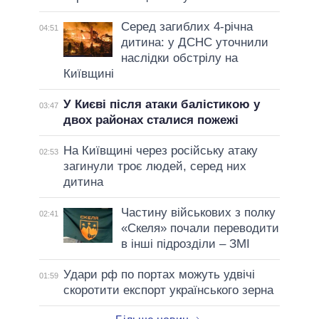
Серед загиблих 4-річна
04:51
дитина: у ДСНС уточнили
наслідки обстрілу на
Київщині
У Києві після атаки балістикою у
03:47
двох районах сталися пожежі
На Київщині через російську атаку
02:53
загинули троє людей, серед них
дитина
Частину військових з полку
02:41
«Скеля» почали переводити
в інші підрозділи – ЗМІ
Удари рф по портах можуть удвічі
01:59
скоротити експорт українського зерна