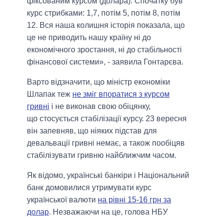
фіксованим курсом (долара). Спочатку був
курс стрибками: 1,7, потім 5, потім 8, потім
12. Вся наша колишня історія показала, що
це не приводить нашу країну ні до
економічного зростання, ні до стабільності
фінансової системи», - заявила Гонтарєва.
Варто відзначити, що міністр економіки
Шлапак теж
не зміг впоратися з курсом
гривні
і не виконав свою обіцянку,
що стосується стабілізації курсу. 23 вересня
він запевняв, що ніяких підстав для
девальвації гривні немає, а також пообіцяв
стабілізувати гривню найближчим часом.
Як відомо, українські банкіри і Національний
банк домовилися утримувати курс
української валюти
на рівні 15-16 грн за
долар
. Незважаючи на це, голова НБУ