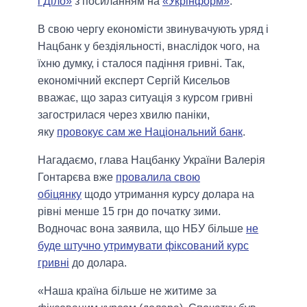
і Діло»
з посиланням на
«Укрінформ»
.
В свою чергу економісти звинувачують уряд і
Нацбанк у бездіяльності, внаслідок чого, на
їхню думку, і сталося падіння гривні. Так,
економічний експерт Сергій Кисельов
вважає, що зараз ситуація з курсом гривні
загострилася через хвилю паніки,
яку
провокує сам же Національний банк
.
Нагадаємо, глава Нацбанку України Валерія
Гонтарєва вже
провалила свою
обіцянку
щодо утримання курсу долара на
рівні менше 15 грн до початку зими.
Водночас вона заявила, що НБУ більше
не
буде штучно утримувати фіксований курс
гривні
до долара.
«Наша країна більше не житиме за