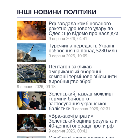
ІНШІ НОВИНИ ПОЛІТИКИ
Рф завдала комбінованого
ракетно-дронового удару по
Одесі: що відомо про наслідки
9 серпня 2026, 04:41
Туреччина передасть Україні
озброєння на понад $280 млн
9 серпня 2026, 10:09
Пентагон закликав
американські оборонні
компанії терміново збільшити
виробництво зброї
9 серпня 2026, 09:18
Зеленський назвав можливі
терміни бойового
застосування української
балістики
9 серпня 2026, 02:31
«Вражаючі втрати»:
Зеленський оцінив результати
40-денної операції проти рф
9 серпня 2026, 00:41