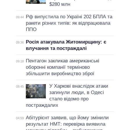
$280 млн
Рф випустила по Україні 202 БПЛА та
09:44
ракети різних типів: як відпрацювала
ППО
Росія атакувала Житомирщину: є
09:36
влучання та постраждалі
Пентагон закликав американські
09:18
оборонні компанії терміново
збільшити виробництво зброї
У Харкові внаслідок атаки
08:45
загинули люди, в Одесі
стало відомо про
постраждалих
Абітурієнт заявив, що йому змінили
04:59
результат НМТ: перевірка виявила