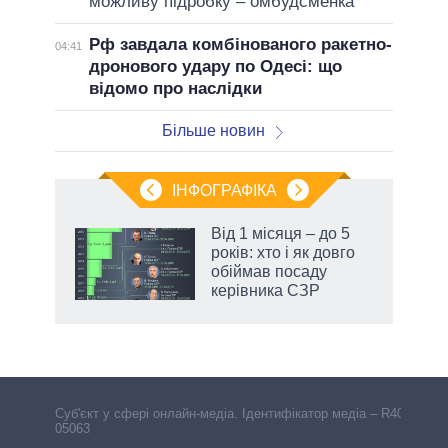
можливу підробку – омбудсменка
Рф завдала комбінованого ракетно-
04:41
дронового удару по Одесі: що
відомо про наслідки
Більше новин
ІНФОГРАФІКА
 як
Від 1 місяця – до 5
и за
років: хто і як довго
обіймав посаду
2027-
керівника СЗР
Cуб'єкт у сфері онлайн-медіа. Ідентифікатор медіа – R40-
05063