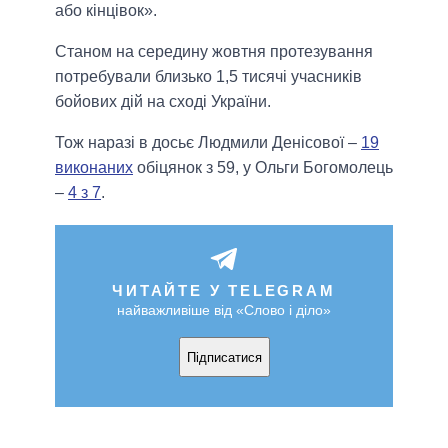
або кінцівок».
Станом на середину жовтня протезування
потребували близько 1,5 тисячі учасників
бойових дій на сході України.
Тож наразі в досьє Людмили Денісової –
19
виконаних
обіцянок з 59, у Ольги Богомолець
–
4 з 7
.
ЧИТАЙТЕ У TELEGRAM
найважливіше від «Слово і діло»
Підписатися