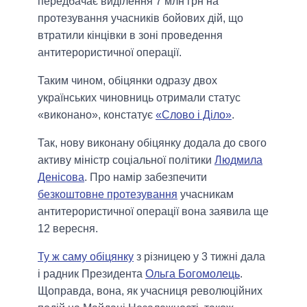
передбачає виділення 7 млн грн на
протезування учасників бойових дій, що
втратили кінцівки в зоні проведення
антитерористичної операції.
Таким чином, обіцянки одразу двох
українських чиновниць отримали статус
«виконано», констатує
«Слово і Діло»
.
Так, нову виконану обіцянку додала до свого
активу міністр соціальної політики
Людмила
Денісова
. Про намір забезпечити
безкоштовне протезування
учасникам
антитерористичної операції вона заявила ще
12 вересня.
Ту ж саму обіцянку
з різницею у 3 тижні дала
і радник Президента
Ольга Богомолець
.
Щоправда, вона, як учасниця революційних