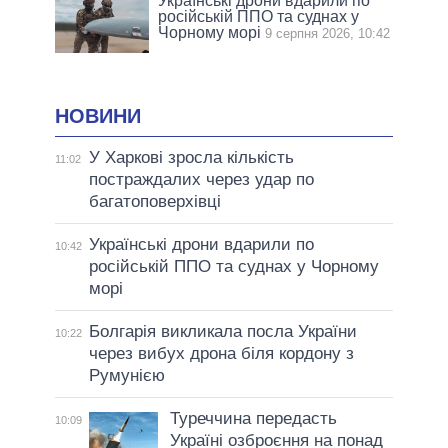
Українські дрони вдарили по
російській ППО та суднах у
Чорному морі
9 серпня 2026, 10:42
НОВИНИ
У Харкові зросла кількість
11:02
постраждалих через удар по
багатоповерхівці
Українські дрони вдарили по
10:42
російській ППО та суднах у Чорному
морі
Болгарія викликала посла України
10:22
через вибух дрона біля кордону з
Румунією
Туреччина передасть
10:09
Україні озброєння на понад