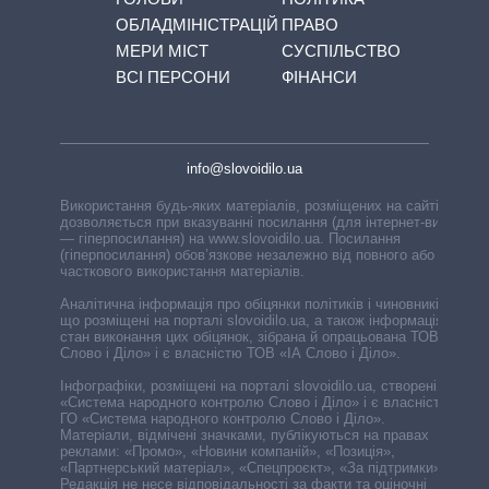
ОБЛАДМІНІСТРАЦІЙ
ПРАВО
МЕРИ МІСТ
СУСПІЛЬСТВО
ВСІ ПЕРСОНИ
ФІНАНСИ
info@slovoidilo.ua
Використання будь-яких матеріалів, розміщених на сайті,
дозволяється при вказуванні посилання (для інтернет-видань
— гіперпосилання) на www.slovoidilo.ua. Посилання
(гіперпосилання) обов’язкове незалежно від повного або
часткового використання матеріалів.
Аналітична інформація про обіцянки політиків і чиновників,
що розміщені на порталі slovoidilo.ua, а також інформація про
стан виконання цих обіцянок, зібрана й опрацьована ТОВ «ІА
Слово і Діло» і є власністю ТОВ «ІА Слово і Діло».
Інфографіки, розміщені на порталі slovoidilo.ua, створені ГО
«Система народного контролю Слово і Діло» і є власністю
ГО «Система народного контролю Слово і Діло».
Матеріали, відмічені значками, публікуються на правах
реклами: «Промо», «Новини компаній», «Позиція»,
«Партнерський матеріал», «Спецпроєкт», «За підтримки».
Редакція не несе відповідальності за факти та оціночні