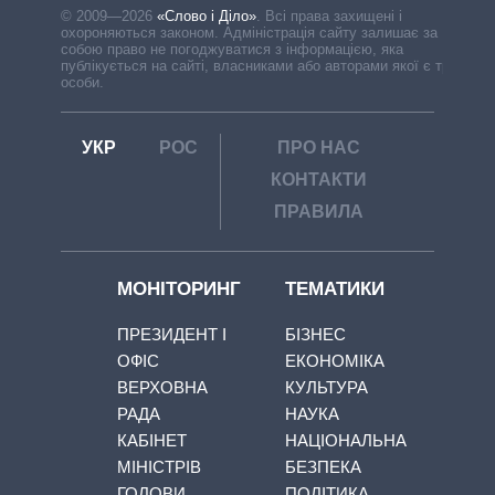
© 2009—2026
«Слово і Діло»
.
Всі права захищені і
охороняються законом. Адміністрація сайту залишає за
собою право не погоджуватися з інформацією, яка
публікується на сайті, власниками або авторами якої є треті
особи.
УКР
РОС
ПРО НАС
КОНТАКТИ
ПРАВИЛА
МОНІТОРИНГ
ТЕМАТИКИ
ПРЕЗИДЕНТ І
БІЗНЕС
ОФІС
ЕКОНОМІКА
ВЕРХОВНА
КУЛЬТУРА
РАДА
НАУКА
КАБІНЕТ
НАЦІОНАЛЬНА
МІНІСТРІВ
БЕЗПЕКА
ГОЛОВИ
ПОЛІТИКА