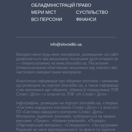
ОБЛАДМІНІСТРАЦІЙ
ПРАВО
МЕРИ МІСТ
СУСПІЛЬСТВО
ВСІ ПЕРСОНИ
ФІНАНСИ
info@slovoidilo.ua
Використання будь-яких матеріалів, розміщених на сайті,
дозволяється при вказуванні посилання (для інтернет-видань
— гіперпосилання) на www.slovoidilo.ua. Посилання
(гіперпосилання) обов’язкове незалежно від повного або
часткового використання матеріалів.
Аналітична інформація про обіцянки політиків і чиновників,
що розміщені на порталі slovoidilo.ua, а також інформація про
стан виконання цих обіцянок, зібрана й опрацьована ТОВ «ІА
Слово і Діло» і є власністю ТОВ «ІА Слово і Діло».
Інфографіки, розміщені на порталі slovoidilo.ua, створені ГО
«Система народного контролю Слово і Діло» і є власністю
ГО «Система народного контролю Слово і Діло».
Матеріали, відмічені значками, публікуються на правах
реклами: «Промо», «Новини компаній», «Позиція»,
«Партнерський матеріал», «Спецпроєкт», «За підтримки».
Редакція не несе відповідальності за факти та оціночні