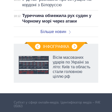
кордоні з Білоруссю
Туреччина обмежила рух суден у
18:12
Чорному морі через атаки
Більше новин
ІНФОГРАФІКА
 як
Вісім масованих
и за
ударів по Україні за
літо: Київ та область
2027-
стали головною
ціллю рф
аспі
Cуб'єкт у сфері онлайн-медіа. Ідентифікатор медіа – R40-
05063