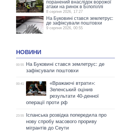
поранений внаслідок ворожої
атаки на ринок в Білопіллі
8 серпня 2026, 17:27
На Буковині стався землетрус:
де зафіксували поштовхи
9 серпня 2026, 00:55
НОВИНИ
На Буковині стався землетрус: де
00:55
зафіксували поштовхи
«Вражаючі втрати»:
00:41
Зеленський оцінив
результати 40-денної
операції проти рф
Іспанська розвідка попередила про
23:55
нову спробу масового прориву
мігрантів до Сеути