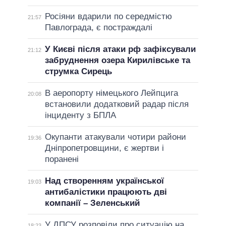
Росіяни вдарили по середмістю
21:57
Павлограда, є постраждалі
У Києві після атаки рф зафіксували
21:12
забруднення озера Кирилівське та
струмка Сирець
В аеропорту німецького Лейпцига
20:08
встановили додатковий радар після
інциденту з БПЛА
Окупанти атакували чотири райони
19:36
Дніпропетровщини, є жертви і
поранені
Над створенням української
19:03
антибалістики працюють дві
компанії – Зеленський
У ДПСУ розповіли про ситуацію на
18:23