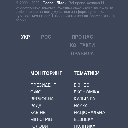
© 2009—2026
«Слово і Діло»
.
Всі права захищені і
охороняються законом. Адміністрація сайту залишає за
собою право не погоджуватися з інформацією, яка
публікується на сайті, власниками або авторами якої є треті
особи.
УКР
РОС
ПРО НАС
КОНТАКТИ
ПРАВИЛА
МОНІТОРИНГ
ТЕМАТИКИ
ПРЕЗИДЕНТ І
БІЗНЕС
ОФІС
ЕКОНОМІКА
ВЕРХОВНА
КУЛЬТУРА
РАДА
НАУКА
КАБІНЕТ
НАЦІОНАЛЬНА
МІНІСТРІВ
БЕЗПЕКА
ГОЛОВИ
ПОЛІТИКА