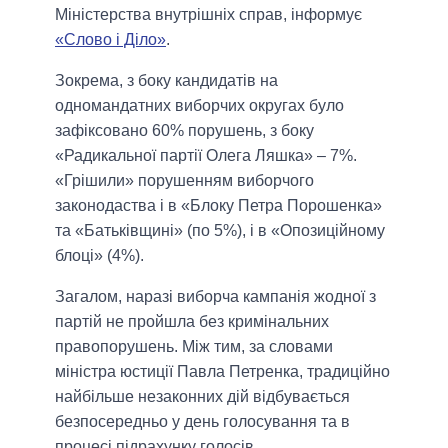
Міністерства внутрішніх справ, інформує
«Слово і Діло»
.
Зокрема, з боку кандидатів на
одномандатних виборчих округах було
зафіксовано 60% порушень, з боку
«Радикальної партії Олега Ляшка» – 7%.
«Грішили» порушенням виборчого
законодаства і в «Блоку Петра Порошенка»
та «Батьківщині» (по 5%), і в «Опозиційному
блоці» (4%).
Загалом, наразі виборча кампанія жодної з
партій не пройшла без кримінальних
правопорушень. Між тим, за словами
міністра юстиції Павла Петренка, традиційно
найбільше незаконних дій відбувається
безпосередньо у день голосування та в
процесі підрахунку голосів.