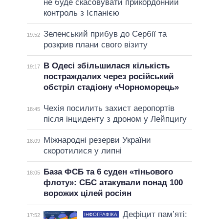
не буде скасовувати прикордонний
контроль з Іспанією
Зеленський прибув до Сербії та
19:52
розкрив плани свого візиту
В Одесі збільшилася кількість
19:17
постраждалих через російський
обстріл стадіону «Чорноморець»
Чехія посилить захист аеропортів
18:45
після інциденту з дроном у Лейпцигу
Міжнародні резерви України
18:09
скоротилися у липні
База ФСБ та 6 суден «тіньового
18:05
флоту»: СБС атакували понад 100
ворожих цілей росіян
Дефіцит пам’яті:
ІНФОГРАФІКА
17:52