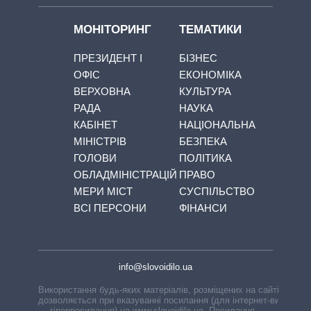
МОНІТОРИНГ
ТЕМАТИКИ
ПРЕЗИДЕНТ І
БІЗНЕС
ОФІС
ЕКОНОМІКА
ВЕРХОВНА
КУЛЬТУРА
РАДА
НАУКА
КАБІНЕТ
НАЦІОНАЛЬНА
МІНІСТРІВ
БЕЗПЕКА
ГОЛОВИ
ПОЛІТИКА
ОБЛАДМІНІСТРАЦІЙ
ПРАВО
МЕРИ МІСТ
СУСПІЛЬСТВО
ВСІ ПЕРСОНИ
ФІНАНСИ
info@slovoidilo.ua
Використання будь-яких матеріалів, розміщених на сайті,
дозволяється при вказуванні посилання (для інтернет-видань
— гіперпосилання) на www.slovoidilo.ua. Посилання