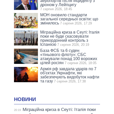
аеропортів після інциденту з
дроном у Лейпцигу
7 серпня 2026, 18:45
МОН оновило стандарти
загальної середньої освіти: що
змінилось
7 серпня 2026, 17:29
Міграційна криза в Сеуті: Італія
поки не буде скасовувати
прикордонний контроль з
Іспанією
7 серпня 2026, 20:19
База ФСБ та 6 суден
«тіньового флоту»: СБС
атакували понад 100 ворожих
цілей росіян
7 серпня 2026, 18:05
Армія рф завдала ударів по 7
об'єктах Укрнафти, які
забезпечують видобуток нафти
та газу
7 серпня 2026, 17:38
НОВИНИ
Міграційна криза в Сеуті: Італія поки
20:19