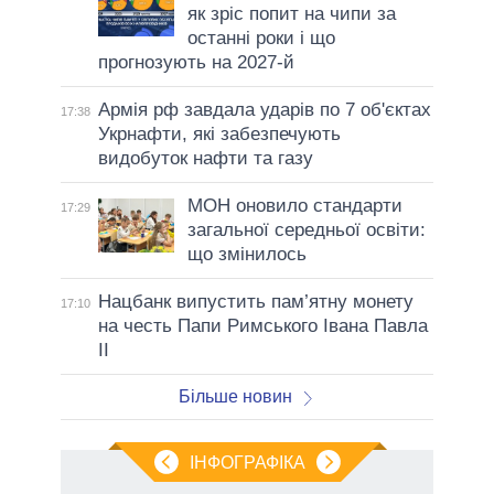
як зріс попит на чипи за
останні роки і що
прогнозують на 2027-й
Армія рф завдала ударів по 7 об'єктах
17:38
Укрнафти, які забезпечують
видобуток нафти та газу
МОН оновило стандарти
17:29
загальної середньої освіти:
що змінилось
Нацбанк випустить пам’ятну монету
17:10
на честь Папи Римського Івана Павла
II
Більше новин
ІНФОГРАФІКА