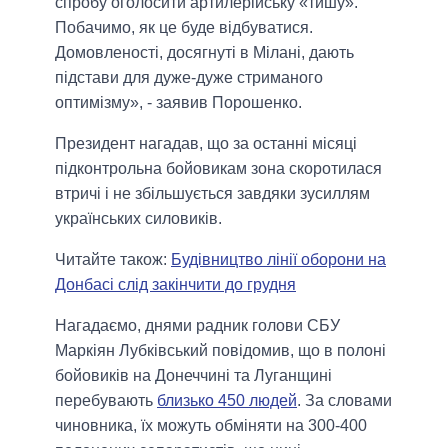
спробу оголосити артилерійську «тишу».
Побачимо, як це буде відбуватися.
Домовленості, досягнуті в Мілані, дають
підстави для дуже-дуже стриманого
оптимізму», - заявив Порошенко.
Президент нагадав, що за останні місяці
підконтрольна бойовикам зона скоротилася
втричі і не збільшується завдяки зусиллям
українських силовиків.
Читайте також:
Будівництво лінії оборони на
Донбасі слід закінчити до грудня
Нагадаємо, днями радник голови СБУ
Маркіян Лубківський повідомив, що в полоні
бойовиків на Донеччині та Луганщині
перебувають
близько 450 людей
. За словами
чиновника, їх можуть обміняти на 300-400