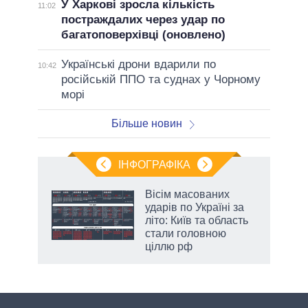
У Харкові зросла кількість
11:02
постраждалих через удар по
багатоповерхівці (оновлено)
Українські дрони вдарили по
10:42
російській ППО та суднах у Чорному
морі
Більше новин
ІНФОГРАФІКА
Вісім масованих
раїні
ударів по Україні за
ої
літо: Київ та область
стали головною
ціллю рф