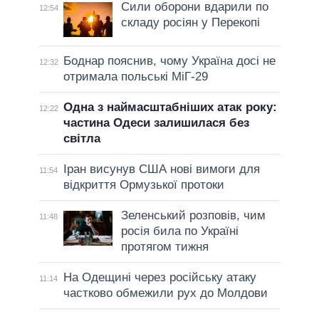
Сили оборони вдарили по
12:54
складу росіян у Перекопі
Боднар пояснив, чому Україна досі не
12:32
отримала польські МіГ-29
Одна з наймасштабніших атак року:
12:22
частина Одеси залишилася без
світла
Іран висунув США нові вимоги для
11:54
відкриття Ормузької протоки
Зеленський розповів, чим
11:48
росія била по Україні
протягом тижня
На Одещині через російську атаку
11:14
частково обмежили рух до Молдови