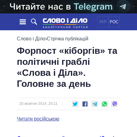
УКР
РОС
НОВИНИ
Слово і Діло
›
Стрічка публікацій
Форпост «кіборгів» та
ОБIЦЯНКИ
СТРІЧКА
ПОЛІТИКА
політичні граблі
ПОДІЇ
ЕКОНОМІКА
ПОЛIТИКИ
«Слова і Діла».
СТАТТІ
СУСПІЛЬСТВО
ІНФОГРАФІКА
ДУМКИ
СВІТ
УСІ ПОЛІТИКИ
Головне за день
ОГЛЯДИ
ПРЕЗИДЕНТ І ОФІС
ВІДЕО
ДАЙДЖЕСТИ
ВЕРХОВНА РАДА
20 жовтня 2014, 20:11
ПІДТРИМАТИ
КАБІНЕТ МІНІСТРІВ
ГОЛОВИ ОБЛАДМІНІСТРАЦІЙ
Читати російською
ПОРІВНЯННЯ ПОЛІТИКІВ
МЕРИ МІСТ
ВСІ ПЕРСОНИ