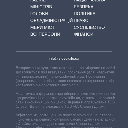
МІНІСТРІВ
БЕЗПЕКА
ГОЛОВИ
ПОЛІТИКА
ОБЛАДМІНІСТРАЦІЙ
ПРАВО
МЕРИ МІСТ
СУСПІЛЬСТВО
ВСІ ПЕРСОНИ
ФІНАНСИ
info@slovoidilo.ua
Використання будь-яких матеріалів, розміщених на сайті,
дозволяється при вказуванні посилання (для інтернет-видань
— гіперпосилання) на www.slovoidilo.ua. Посилання
(гіперпосилання) обов’язкове незалежно від повного або
часткового використання матеріалів.
Аналітична інформація про обіцянки політиків і чиновників,
що розміщені на порталі slovoidilo.ua, а також інформація про
стан виконання цих обіцянок, зібрана й опрацьована ТОВ «ІА
Слово і Діло» і є власністю ТОВ «ІА Слово і Діло».
Інфографіки, розміщені на порталі slovoidilo.ua, створені ГО
«Система народного контролю Слово і Діло» і є власністю
ГО «Система народного контролю Слово і Діло».
Матеріали, відмічені значками, публікуються на правах