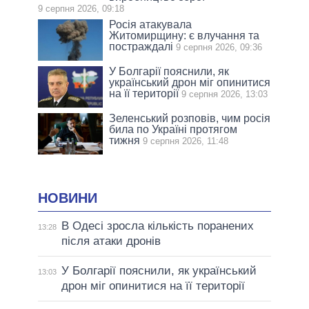
9 серпня 2026, 09:18
Росія атакувала
Житомирщину: є влучання та
постраждалі
9 серпня 2026, 09:36
У Болгарії пояснили, як
український дрон міг опинитися
на її території
9 серпня 2026, 13:03
Зеленський розповів, чим росія
била по Україні протягом
тижня
9 серпня 2026, 11:48
НОВИНИ
В Одесі зросла кількість поранених
13:28
після атаки дронів
У Болгарії пояснили, як український
13:03
дрон міг опинитися на її території