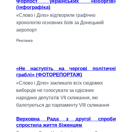
Форпост українських «кіборгів»
(інфографіка)
«Слово і Діло» відтворили графічно
хронологію основних боїв за Донецький
аеропорт
«Не наступіть на чергові політичні
граблі» (ФОТОРЕПОРТАЖ)
«Слово і Діло» закликало всіх свідомих
виборців не голосувати за одіозних
народних депутатів VII скликання, які
балотуються до парламенту VIII скликання
Верховна Рада з другої спроби
спростила життя біженцям