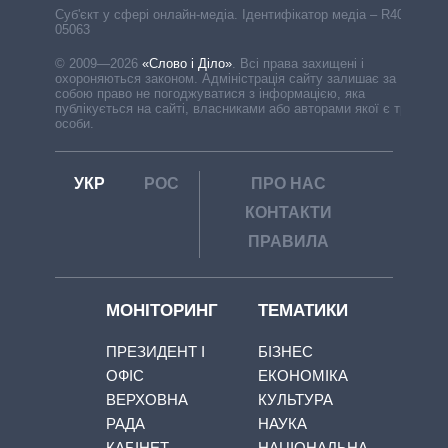
Cуб'єкт у сфері онлайн-медіа. Ідентифікатор медіа – R40-
05063
© 2009—2026
«Слово і Діло»
.
Всі права захищені і
охороняються законом. Адміністрація сайту залишає за
собою право не погоджуватися з інформацією, яка
публікується на сайті, власниками або авторами якої є треті
особи.
УКР
РОС
ПРО НАС
КОНТАКТИ
ПРАВИЛА
МОНІТОРИНГ
ТЕМАТИКИ
ПРЕЗИДЕНТ І
БІЗНЕС
ОФІС
ЕКОНОМІКА
ВЕРХОВНА
КУЛЬТУРА
РАДА
НАУКА
КАБІНЕТ
НАЦІОНАЛЬНА