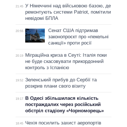
У Німеччині над військовою базою, де
21:45
ремонтують системи Patriot, помітили
невідомі БПЛА
Сенат США підтримав
20:55
законопроєкт про «пекельні
санкції» проти росії
Міграційна криза в Сеуті: Італія поки
20:19
не буде скасовувати прикордонний
контроль з Іспанією
Зеленський прибув до Сербії та
19:52
розкрив плани свого візиту
В Одесі збільшилася кількість
19:17
постраждалих через російський
обстріл стадіону «Чорноморець»
Чехія посилить захист аеропортів
18:45