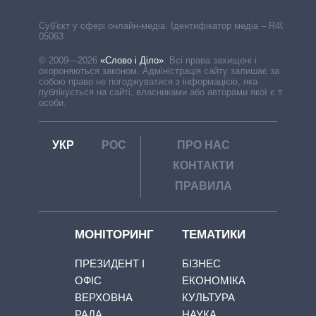
Cуб'єкт у сфері онлайн-медіа. Ідентифікатор медіа – R40-
05063
© 2009—2026
«Слово і Діло»
.
Всі права захищені і
охороняються законом. Адміністрація сайту залишає за
собою право не погоджуватися з інформацією, яка
публікується на сайті, власниками або авторами якої є треті
особи.
УКР
РОС
ПРО НАС
КОНТАКТИ
ПРАВИЛА
МОНІТОРИНГ
ТЕМАТИКИ
ПРЕЗИДЕНТ І
БІЗНЕС
ОФІС
ЕКОНОМІКА
ВЕРХОВНА
КУЛЬТУРА
РАДА
НАУКА