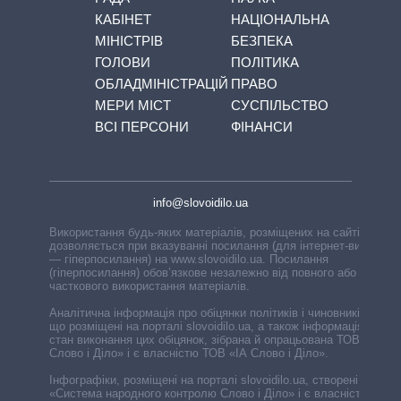
КАБІНЕТ
НАЦІОНАЛЬНА
МІНІСТРІВ
БЕЗПЕКА
ГОЛОВИ
ПОЛІТИКА
ОБЛАДМІНІСТРАЦІЙ
ПРАВО
МЕРИ МІСТ
СУСПІЛЬСТВО
ВСІ ПЕРСОНИ
ФІНАНСИ
info@slovoidilo.ua
Використання будь-яких матеріалів, розміщених на сайті,
дозволяється при вказуванні посилання (для інтернет-видань
— гіперпосилання) на www.slovoidilo.ua. Посилання
(гіперпосилання) обов’язкове незалежно від повного або
часткового використання матеріалів.
Аналітична інформація про обіцянки політиків і чиновників,
що розміщені на порталі slovoidilo.ua, а також інформація про
стан виконання цих обіцянок, зібрана й опрацьована ТОВ «ІА
Слово і Діло» і є власністю ТОВ «ІА Слово і Діло».
Інфографіки, розміщені на порталі slovoidilo.ua, створені ГО
«Система народного контролю Слово і Діло» і є власністю