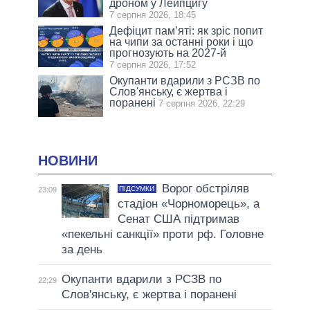
дроном у Лейпцигу
7 серпня 2026, 18:45
Дефіцит пам’яті: як зріс попит
на чипи за останні роки і що
прогнозують на 2027-й
7 серпня 2026, 17:52
Окупанти вдарили з РСЗВ по
Слов'янську, є жертва і
поранені
7 серпня 2026, 22:29
НОВИНИ
Ворог обстріляв
ПІДСУМКИ
23:09
стадіон «Чорноморець», а
Сенат США підтримав
«пекельні санкції» проти рф. Головне
за день
Окупанти вдарили з РСЗВ по
22:29
Слов'янську, є жертва і поранені