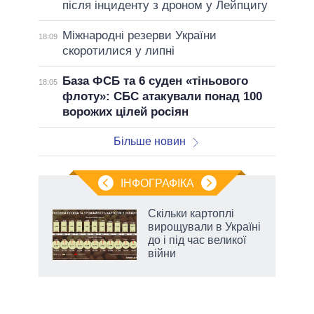
після інциденту з дроном у Лейпцигу
Міжнародні резерви України
18:09
скоротилися у липні
База ФСБ та 6 суден «тіньового
18:05
флоту»: СБС атакували понад 100
ворожих цілей росіян
Більше новин
ІНФОГРАФІКА
 як
Скільки картоплі
и за
вирощували в Україні
до і під час великої
2027-
війни