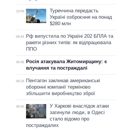
Туреччина передасть
10:09
Україні озброєння на понад
$280 млн
Рф випустила по Україні 202 БПЛА та
09:44
ракети різних типів: як відпрацювала
ППО
Росія атакувала Житомирщину: є
09:36
влучання та постраждалі
Пентагон закликав американські
09:18
оборонні компанії терміново
збільшити виробництво зброї
У Харкові внаслідок атаки
08:45
загинули люди, в Одесі
стало відомо про
постраждалих