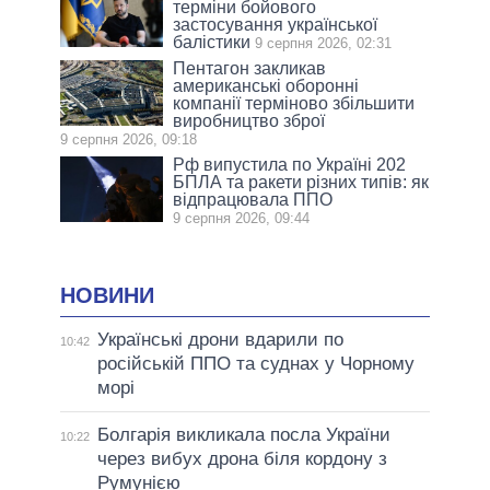
терміни бойового
застосування української
балістики
9 серпня 2026, 02:31
Пентагон закликав
американські оборонні
компанії терміново збільшити
виробництво зброї
9 серпня 2026, 09:18
Рф випустила по Україні 202
БПЛА та ракети різних типів: як
відпрацювала ППО
9 серпня 2026, 09:44
НОВИНИ
Українські дрони вдарили по
10:42
російській ППО та суднах у Чорному
морі
Болгарія викликала посла України
10:22
через вибух дрона біля кордону з
Румунією