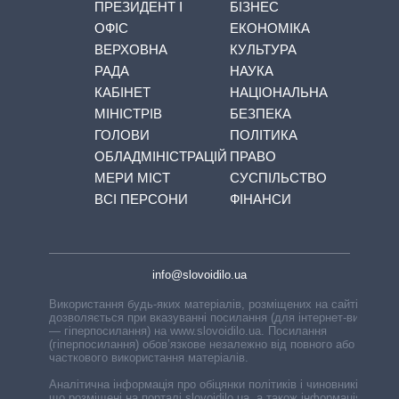
ПРЕЗИДЕНТ І
БІЗНЕС
ОФІС
ЕКОНОМІКА
ВЕРХОВНА
КУЛЬТУРА
РАДА
НАУКА
КАБІНЕТ
НАЦІОНАЛЬНА
МІНІСТРІВ
БЕЗПЕКА
ГОЛОВИ
ПОЛІТИКА
ОБЛАДМІНІСТРАЦІЙ
ПРАВО
МЕРИ МІСТ
СУСПІЛЬСТВО
ВСІ ПЕРСОНИ
ФІНАНСИ
info@slovoidilo.ua
Використання будь-яких матеріалів, розміщених на сайті,
дозволяється при вказуванні посилання (для інтернет-видань
— гіперпосилання) на www.slovoidilo.ua. Посилання
(гіперпосилання) обов’язкове незалежно від повного або
часткового використання матеріалів.
Аналітична інформація про обіцянки політиків і чиновників,
що розміщені на порталі slovoidilo.ua, а також інформація про