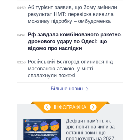
Абітурієнт заявив, що йому змінили
04:59
результат НМТ: перевірка виявила
можливу підробку – омбудсменка
Рф завдала комбінованого ракетно-
04:41
дронового удару по Одесі: що
відомо про наслідки
Російський Бєлгород опинився під
03:56
масованою атакою, у місті
спалахнули пожежі
Більше новин
ІНФОГРАФІКА
Дефіцит пам’яті: як
ть
зріс попит на чипи за
останні роки і що
прогнозують на 2027-