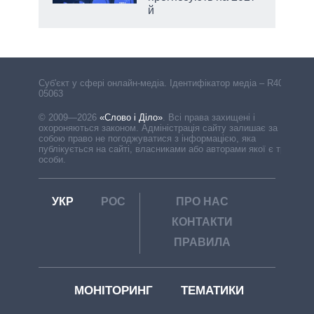
й
Cуб'єкт у сфері онлайн-медіа. Ідентифікатор медіа – R40-
05063
© 2009—2026
«Слово і Діло»
.
Всі права захищені і
охороняються законом. Адміністрація сайту залишає за
собою право не погоджуватися з інформацією, яка
публікується на сайті, власниками або авторами якої є треті
особи.
УКР
РОС
ПРО НАС
КОНТАКТИ
ПРАВИЛА
МОНІТОРИНГ
ТЕМАТИКИ