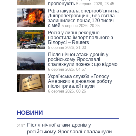
пропонують
5 серпня 2026, 23:45
Рф атакувала енергооб'єкти на
Дніпропетровщині, без світла
залишилися понад 120 тисяч
сімей
5 серпня 2026, 20:25
Росія у липні рекордно
наростила імпорт пального з
Білорусі – Reuters
5 серпня 2026, 21:00
Після нічної атаки дронів у
російському Ярославлі
спалахнули пожежі: що відомо
6 серпня 2026, 04:57
Українська служба «Голосу
Америки» відновлює роботу
після тривалої паузи
6 серпня 2026, 00:26
НОВИНИ
Після нічної атаки дронів у
04:57
російському Ярославлі спалахнули