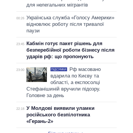
для нелегальних мігрантів
Українська служба «Голосу Америки»
00:26
відновлює роботу після тривалої
паузи
Кабмін готує пакет рішень для
23:45
безперебійної роботи бізнесу після
ударів рф: що пропонують
Рф масовано
ПІДСУМКИ
23:00
вдарила по Києву та
області, а експосолці
Стефанішиній вручили підозру.
Головне за день
У Молдові виявили уламки
22:18
російського безпілотника
«Герань-2»