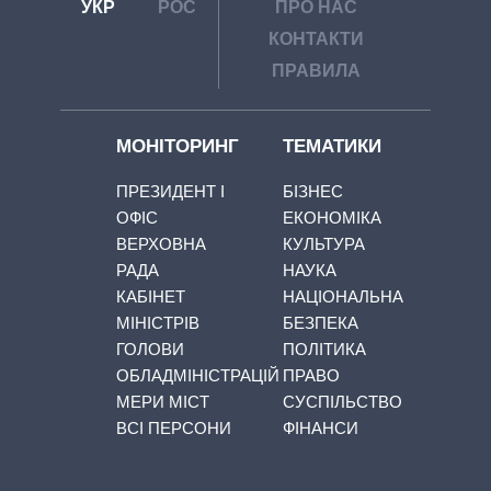
УКР
РОС
ПРО НАС
КОНТАКТИ
ПРАВИЛА
МОНІТОРИНГ
ТЕМАТИКИ
ПРЕЗИДЕНТ І
БІЗНЕС
ОФІС
ЕКОНОМІКА
ВЕРХОВНА
КУЛЬТУРА
РАДА
НАУКА
КАБІНЕТ
НАЦІОНАЛЬНА
МІНІСТРІВ
БЕЗПЕКА
ГОЛОВИ
ПОЛІТИКА
ОБЛАДМІНІСТРАЦІЙ
ПРАВО
МЕРИ МІСТ
СУСПІЛЬСТВО
ВСІ ПЕРСОНИ
ФІНАНСИ