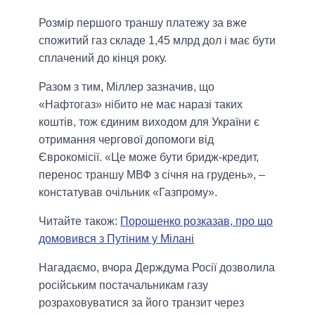
Розмір першого траншу платежу за вже
спожитий газ складе 1,45 млрд дол і має бути
сплачений до кінця року.
Разом з тим, Міллер зазначив, що
«Нафтогаз» нібито не має наразі таких
коштів, тож єдиним виходом для України є
отримання чергової допомоги від
Єврокомісії. «Це може бути бридж-кредит,
перенос траншу МВФ з січня на грудень», –
констатував очільник «Газпрому».
Читайте також:
Порошенко розказав, про що
домовився з Путіним у Мілані
Нагадаємо, вчора Держдума Росії дозволила
російським постачальникам газу
розраховуватися за його транзит через