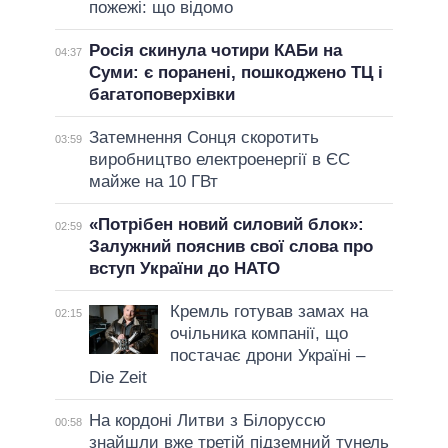
пожежі: що відомо
Росія скинула чотири КАБи на
04:37
Суми: є поранені, пошкоджено ТЦ і
багатоповерхівки
Затемнення Сонця скоротить
03:59
виробництво електроенергії в ЄС
майже на 10 ГВт
«Потрібен новий силовий блок»:
02:59
Залужний пояснив свої слова про
вступ України до НАТО
Кремль готував замах на
02:15
очільника компанії, що
постачає дрони Україні –
Die Zeit
На кордоні Литви з Білоруссю
00:58
знайшли вже третій підземний тунель