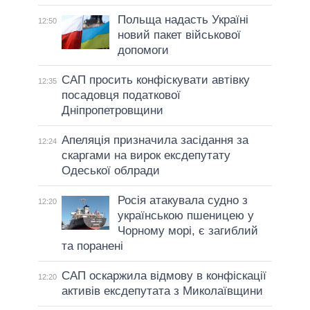
Польща надасть Україні
12:50
новий пакет військової
допомоги
САП просить конфіскувати автівку
12:35
посадовця податкової
Дніпропетровщини
Апеляція призначила засідання за
12:24
скаргами на вирок ексдепутату
Одеської облради
Росія атакувала судно з
12:20
українською пшеницею у
Чорному морі, є загиблий
та поранені
САП оскаржила відмову в конфіскації
12:20
активів ексдепутата з Миколаївщини