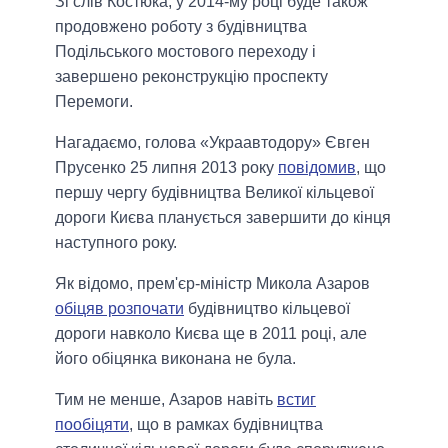
Зі слів Костюка, у 2014-му році буде також
продовжено роботу з будівництва
Подільського мостового переходу і
завершено реконструкцію проспекту
Перемоги.
Нагадаємо, голова «Украавтодору» Євген
Прусенко 25 липня 2013 року
повідомив
, що
першу чергу будівництва Великої кільцевої
дороги Києва планується завершити до кінця
наступного року.
Як відомо, прем'єр-міністр Микола Азаров
обіцяв розпочати
будівництво кільцевої
дороги навколо Києва ще в 2011 році, але
його обіцянка виконана не була.
Тим не менше, Азаров навіть
встиг
пообіцяти
, що в рамках будівництва