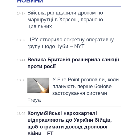
НОВИНИ
Війська рф вдарили дроном по
14:17
маршрутці в Херсоні, поранено
цивільних
ЦРУ створило секретну оперативну
13:52
групу щодо Куби – NYT
Велика Британія розширила санкції
13:41
проти росії
У Fire Point розповіли, коли
13:30
планують перше бойове
застосування системи
Freya
Колумбійські наркокартелі
13:02
відправляють до України бійців,
щоб отримати досвід дронової
війни – FT