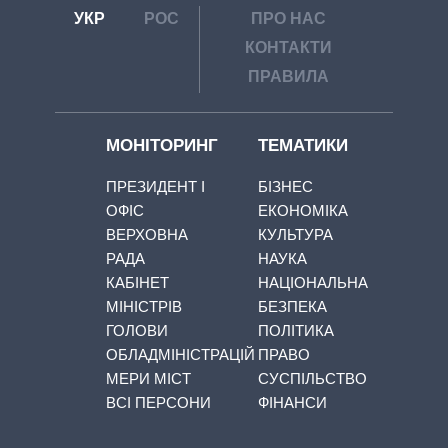
УКР
РОС
ПРО НАС
КОНТАКТИ
ПРАВИЛА
МОНІТОРИНГ
ТЕМАТИКИ
ПРЕЗИДЕНТ І
БІЗНЕС
ОФІС
ЕКОНОМІКА
ВЕРХОВНА
КУЛЬТУРА
РАДА
НАУКА
КАБІНЕТ
НАЦІОНАЛЬНА
МІНІСТРІВ
БЕЗПЕКА
ГОЛОВИ
ПОЛІТИКА
ОБЛАДМІНІСТРАЦІЙ
ПРАВО
МЕРИ МІСТ
СУСПІЛЬСТВО
ВСІ ПЕРСОНИ
ФІНАНСИ