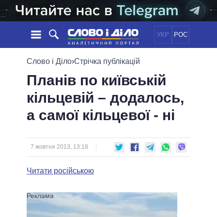
УКР
РОС
НОВИНИ
Слово і Діло
›
Стрічка публікацій
Планів по київській
ОБIЦЯНКИ
СТРІЧКА
ПОЛІТИКА
кільцевій – додалось,
ПОДІЇ
ЕКОНОМІКА
ПОЛIТИКИ
а самої кільцевої - ні
СТАТТІ
СУСПІЛЬСТВО
ІНФОГРАФІКА
ДУМКИ
СВІТ
УСІ ПОЛІТИКИ
ОГЛЯДИ
ПРЕЗИДЕНТ І ОФІС
ВІДЕО
7 жовтня 2013, 13:18
ДАЙДЖЕСТИ
ВЕРХОВНА РАДА
ПІДТРИМАТИ
КАБІНЕТ МІНІСТРІВ
Читати російською
ГОЛОВИ ОБЛАДМІНІСТРАЦІЙ
ПОРІВНЯННЯ ПОЛІТИКІВ
МЕРИ МІСТ
ВСІ ПЕРСОНИ