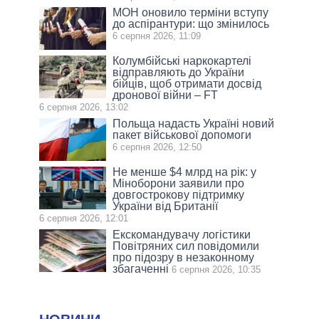
МОН оновило терміни вступу
до аспірантури: що змінилось
6 серпня 2026, 11:09
Колумбійські наркокартелі
відправляють до України
бійців, щоб отримати досвід
дронової війни – FT
6 серпня 2026, 13:02
Польща надасть Україні новий
пакет військової допомоги
6 серпня 2026, 12:50
Не менше $4 млрд на рік: у
Міноборони заявили про
довгострокову підтримку
України від Британії
6 серпня 2026, 12:01
Екскомандувачу логістики
Повітряних сил повідомили
про підозру в незаконному
збагаченні
6 серпня 2026, 10:35