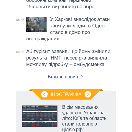
оборонні компанії терміново
збільшити виробництво зброї
У Харкові внаслідок атаки
08:45
загинули люди, в Одесі
стало відомо про
постраждалих
Абітурієнт заявив, що йому змінили
04:59
результат НМТ: перевірка виявила
можливу підробку – омбудсменка
Більше новин
ІНФОГРАФІКА
Вісім масованих
раїні
ударів по Україні за
ої
літо: Київ та область
стали головною
ціллю рф