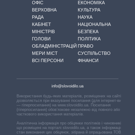
ОФІС
ЕКОНОМІКА
ВЕРХОВНА
КУЛЬТУРА
РАДА
НАУКА
КАБІНЕТ
НАЦІОНАЛЬНА
МІНІСТРІВ
БЕЗПЕКА
ГОЛОВИ
ПОЛІТИКА
ОБЛАДМІНІСТРАЦІЙ
ПРАВО
МЕРИ МІСТ
СУСПІЛЬСТВО
ВСІ ПЕРСОНИ
ФІНАНСИ
info@slovoidilo.ua
Використання будь-яких матеріалів, розміщених на сайті,
дозволяється при вказуванні посилання (для інтернет-видань
— гіперпосилання) на www.slovoidilo.ua. Посилання
(гіперпосилання) обов’язкове незалежно від повного або
часткового використання матеріалів.
Аналітична інформація про обіцянки політиків і чиновників,
що розміщені на порталі slovoidilo.ua, а також інформація про
стан виконання цих обіцянок, зібрана й опрацьована ТОВ «ІА