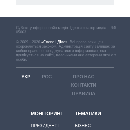
Cуб'єкт у сфері онлайн-медіа. Ідентифікатор медіа – R40-
05063
© 2009—2026
«Слово і Діло»
.
Всі права захищені і
охороняються законом. Адміністрація сайту залишає за
собою право не погоджуватися з інформацією, яка
публікується на сайті, власниками або авторами якої є треті
особи.
УКР
РОС
ПРО НАС
КОНТАКТИ
ПРАВИЛА
МОНІТОРИНГ
ТЕМАТИКИ
ПРЕЗИДЕНТ І
БІЗНЕС