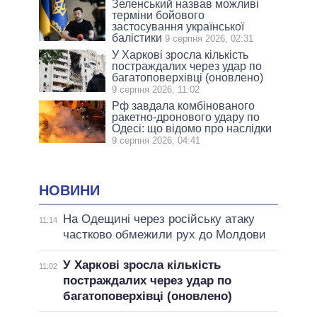
Зеленський назвав можливі
терміни бойового
застосування української
балістики
9 серпня 2026, 02:31
У Харкові зросла кількість
постраждалих через удар по
багатоповерхівці (оновлено)
9 серпня 2026, 11:02
Рф завдала комбінованого
ракетно-дронового удару по
Одесі: що відомо про наслідки
9 серпня 2026, 04:41
НОВИНИ
На Одещині через російську атаку
11:14
частково обмежили рух до Молдови
У Харкові зросла кількість
11:02
постраждалих через удар по
багатоповерхівці (оновлено)