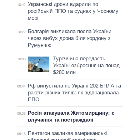
Українські дрони вдарили по
10:42
російській ППО та суднах у Чорному
морі
Болгарія викликала посла України
10:22
через вибух дрона біля кордону з
Румунією
Туреччина передасть
10:09
Україні озброєння на понад
$280 млн
Рф випустила по Україні 202 БПЛА та
09:44
ракети різних типів: як відпрацювала
ППО
Росія атакувала Житомирщину: є
09:36
влучання та постраждалі
Пентагон закликав американські
09:18