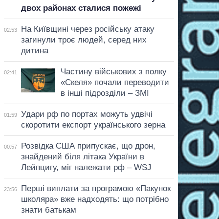
двох районах сталися пожежі
На Київщині через російську атаку
02:53
загинули троє людей, серед них
дитина
Частину військових з полку
02:41
«Скеля» почали переводити
в інші підрозділи – ЗМІ
Удари рф по портах можуть удвічі
01:59
скоротити експорт українського зерна
Розвідка США припускає, що дрон,
00:57
знайдений біля літака України в
Лейпцигу, міг належати рф – WSJ
Перші виплати за програмою «Пакунок
23:56
школяра» вже надходять: що потрібно
знати батькам