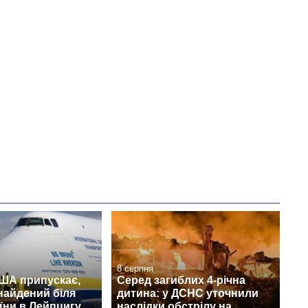
рф
8 серпня
США припускає,
Серед загиблих 4-річна
найдений біля
дитина: у ДСНС уточнили
їни в Лейпцигу,
наслідки обстрілу на