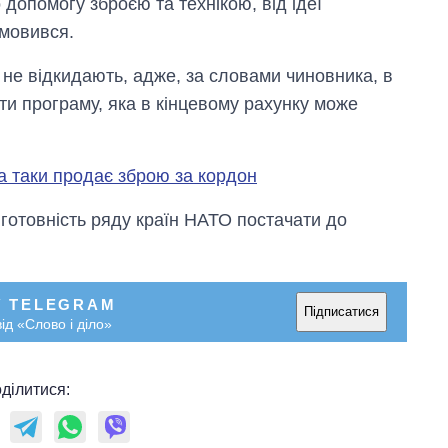
допомогу зброєю та технікою, від ідеї
дмовився.
 не відкидають, адже, за словами чиновника, в
ити програму, яка в кінцевому рахунку може
а таки продає зброю за кордон
готовність ряду країн НАТО постачати до
У TELEGRAM
Підписатися
ід «Слово і діло»
Вісім масованих
ударів по Україні
ділитися:
за літо: Київ та
область стали
головною ціллю