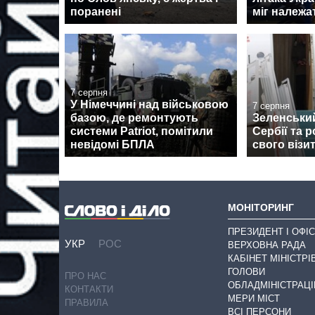
поранені
міг належа
7 серпня
У Німеччині над військовою
7 серпня
базою, де ремонтують
Зеленськи
системи Patriot, помітили
Сербії та 
невідомі БПЛА
свого візи
МОНІТОРИНГ
ПРЕЗИДЕНТ І ОФІС
УКР
РОС
ВЕРХОВНА РАДА
КАБІНЕТ МІНІСТРІ
ГОЛОВИ
ПРО НАС
ОБЛАДМІНІСТРАЦІ
КОНТАКТИ
МЕРИ МІСТ
ПРАВИЛА
ВСІ ПЕРСОНИ