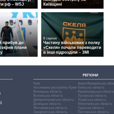
ти рф – WSJ
Київщині
8 серпня
й прибув до
Частину військових з полку
розкрив плани
«Скеля» почали переводити
ту
в інші підрозділи – ЗМІ
РЕГІОНИ
Київ
Івано-Франківська обл
Автономна республіка Крим
Київська область
Вінницька область
Кіровоградська област
В
Волинська область
Луганська область
Дніпропетровська область
Львівська область
Й
Донецька область
Миколаївська область
Житомирська область
Одеська область
Закарпатська область
Полтавська область