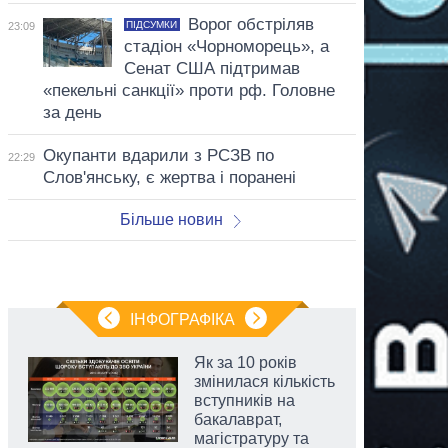
Ворог обстріляв
ПІДСУМКИ
23:09
стадіон «Чорноморець», а
Сенат США підтримав
«пекельні санкції» проти рф. Головне
за день
Окупанти вдарили з РСЗВ по
22:29
Слов'янську, є жертва і поранені
Більше новин
ІНФОГРАФІКА
Як за 10 років
змінилася кількість
вступників на
бакалаврат,
магістратуру та