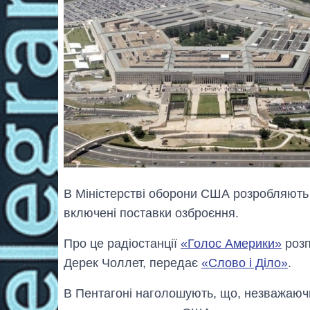
В Міністерстві оборони США розробляють 
включені поставки озброєння.
Про це радіостанції
«Голос Америки»
розп
Дерек Чоллет, передає
«Слово і Діло»
.
В Пентагоні наголошують, що, незважаю