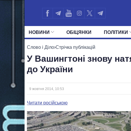
НОВИНИ
ОБIЦЯНКИ
ПОЛIТИКИ
УСІ ПОЛІТИКИ
ПРЕЗИДЕНТ І ОФ
Слово і Діло
›
Стрічка публікацій
У Вашингтоні знову нат
до України
9 жовтня 2014, 10:53
Читати російською