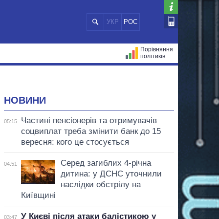
УКР
РОС
Порівняння
політиків
ЦІЙ
МЕРИ МІСТ
ВСІ ПЕРСОНИ
НОВИНИ
Частині пенсіонерів та отримувачів
05:15
соцвиплат треба змінити банк до 15
вересня: кого це стосується
Серед загиблих 4-річна
04:51
дитина: у ДСНС уточнили
наслідки обстрілу на
Київщині
У Києві після атаки балістикою у
03:47