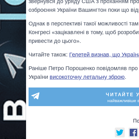
звернувся до уряду США з проханням про 
озброєння України Вашингтон поки що ві
Однак в перспективі такої можливості там
Конгресі «зацікавлені в тому, щоб розроб
привести до цього».
Читайте також:
Гелетей визнав, що Україн
Раніше Петро Порошенко повідомляв про 
України
високоточну летальну зброю
.
ЧИТАЙТЕ 
найважливіше в
По