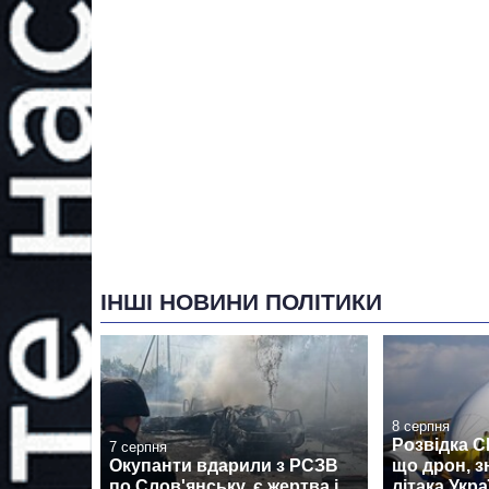
ІНШІ НОВИНИ ПОЛІТИКИ
8 серпня
Розвідка 
7 серпня
Окупанти вдарили з РСЗВ
що дрон, з
по Слов'янську, є жертва і
літака Укра