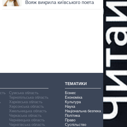
ТЕМАТИКИ
асть
Сумська область
Бізнес
Тернопільська область
Економіка
ь
Харківська область
Культура
Херсонська область
Наука
Хмельницька область
Національна безпека
Черкаська область
Політика
Чернівецька область
Право
Чернігівська область
Суспільство