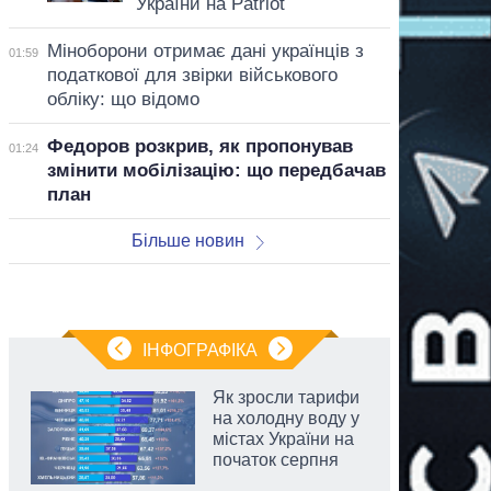
України на Patriot
Міноборони отримає дані українців з
01:59
податкової для звірки військового
обліку: що відомо
Федоров розкрив, як пропонував
01:24
змінити мобілізацію: що передбачав
план
Більше новин
ІНФОГРАФІКА
Як зросли тарифи
на холодну воду у
містах України на
початок серпня