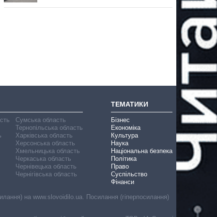
ТЕМАТИКИ
асть
Сумська область
Бізнес
Тернопільська область
Економіка
ь
Харківська область
Культура
Херсонська область
Наука
Хмельницька область
Національна безпека
Черкаська область
Політика
Чернівецька область
Право
Чернігівська область
Суспільство
Фінанси
лання) на www.slovoidilo.ua. Посилання (гіперпосилання)