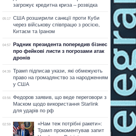
загрожує кредитна криза – розвідка
США розширили санкції проти Куби
05:17
через військову співпрацю з росією,
Китаєм та Іраном
Радник президента попередив бізнес
04:57
про фейкові листи з погрозами атак
дронів
Трамп підписав укази, які обмежують
04:39
право на громадянство за народженням
у США
Федоров заявив, що веде переговори з
03:56
Маском щодо використання Starlink
для ударів по рф
«Нам теж потрібні ракети»:
02:59
Трамп прокоментував запит