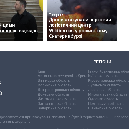
7 серпня
Дрони атакували черговий
й цими
логістичний центр
вперше відвідає
Wildberries у російському
Єкатеринбурзі
РЕГІОНИ
Київ
Івано-Франківська обл
Автономна республіка Крим
Київська область
Вінницька область
Кіровоградська област
В
Волинська область
Луганська область
Дніпропетровська область
Львівська область
Й
Донецька область
Миколаївська область
Житомирська область
Одеська область
Закарпатська область
Полтавська область
Запорізька область
Рівненська область
 дозволяється при вказуванні посилання (для інтернет-видань — гіперпоси
стання матеріалів.