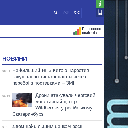
УКР
РОС
Порівняння
політиків
ЦІЙ
МЕРИ МІСТ
ВСІ ПЕРСОНИ
НОВИНИ
Найбільший НПЗ Китаю наростив
08:54
закупівлі російської нафти через
перебої з поставками – ЗМІ
Дрони атакували черговий
08:16
логістичний центр
Wildberries у російському
Єкатеринбурзі
Двом найбільшим банкам росії
07:51