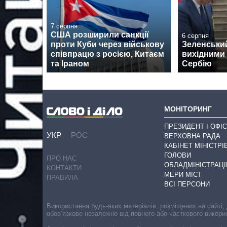
7 серпня
США розширили санкції
6 серпня
проти Куби через військову
Зеленськи
співпрацю з росією, Китаєм
вихідними 
та Іраном
Сербію
МОНІТОРИНГ
ПРЕЗИДЕНТ І ОФІС
УКР
РОС
ВЕРХОВНА РАДА
КАБІНЕТ МІНІСТРІ
ГОЛОВИ
ПРО НАС
ОБЛАДМІНІСТРАЦІ
КОНТАКТИ
МЕРИ МІСТ
ПРАВИЛА
ВСІ ПЕРСОНИ
Використання будь-яких матеріалів, розміщених на сайті,
обов’язкове незалежно від повного або часткового викори