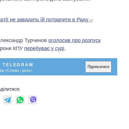
ртії не завадить їй потрапити в Раду –
Олександр Турчинов
оголосив про розпуск
борони КПУ
перебуває у суді
.
У TELEGRAM
Підписатися
ід «Слово і діло»
ділитися:
Як змінився
бюджет
Міністерства
оборони за 13
років війни з