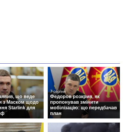
росією
7 серпня
аявив, що веде
Федоров розкрив, як
и з Маском щодо
пропонував змінити
ня Starlink для
мобілізацію: що передбачав
рф
план