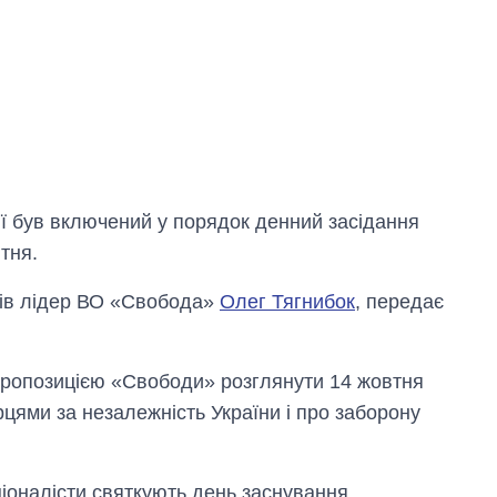
ії був включений у порядок денний засідання
тня.
ів лідер ВО «Свобода»
Олег Тягнибок
, передає
пропозицією «Свободи» розглянути 14 жовтня
ями за незалежність України і про заборону
ціоналісти святкують день заснування