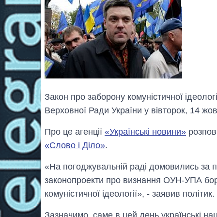
Закон про заборону комуністичної ідеолог
Верховної Ради України у вівторок, 14 жов
Про це агенції
«Українські новини»
розпов
«Слово і Діло»
.
«На погоджувальній раді домовились за 
законопроекти про визнання ОУН-УПА борц
комуністичної ідеології», - заявив політик.
Зазначимо, саме в цей день українські на