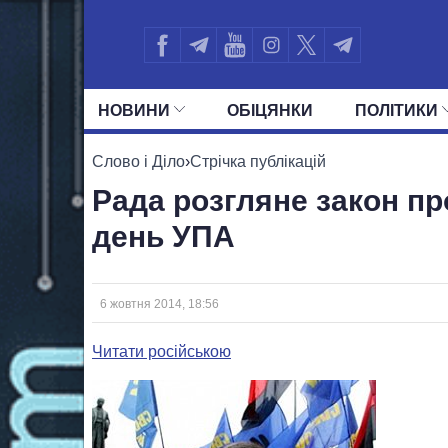
НОВИНИ
ОБIЦЯНКИ
ПОЛIТИКИ
УСІ ПОЛІТИКИ
ПРЕЗИДЕНТ І ОФ
Слово і Діло
›
Стрічка публікацій
Рада розгляне закон пр
день УПА
6 жовтня 2014, 18:56
Читати російською