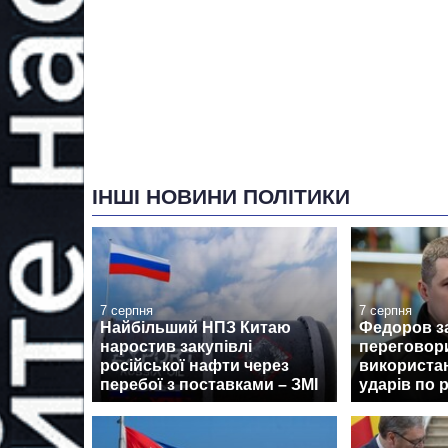
ІНШІ НОВИНИ ПОЛІТИКИ
7 серпня
7 серпня
Найбільший НПЗ Китаю
Федоров з
наростив закупівлі
переговор
російської нафти через
використан
перебої з поставками – ЗМІ
ударів по 