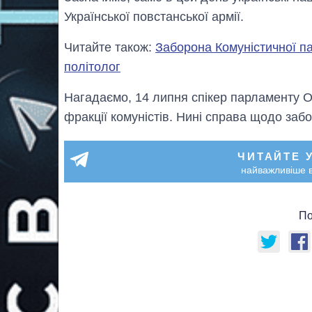
Української повстанської армії.
Читайте також:
Заборона Комуністичної па
політолог
Нагадаємо, 14 липня спікер парламенту 
фракції комуністів. Нині справа щодо за
ЧИТАЙТЕ 
найважливіше в
По