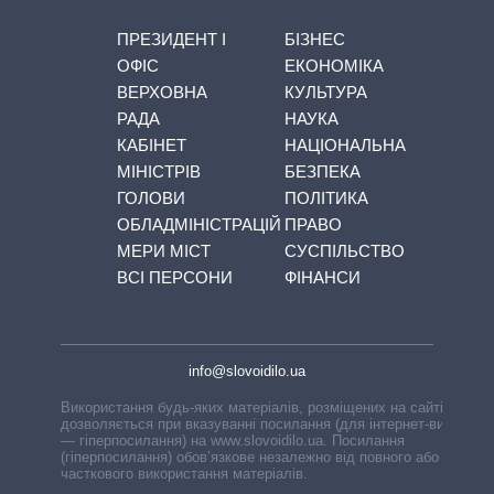
ПРЕЗИДЕНТ І
БІЗНЕС
ОФІС
ЕКОНОМІКА
ВЕРХОВНА
КУЛЬТУРА
РАДА
НАУКА
КАБІНЕТ
НАЦІОНАЛЬНА
МІНІСТРІВ
БЕЗПЕКА
ГОЛОВИ
ПОЛІТИКА
ОБЛАДМІНІСТРАЦІЙ
ПРАВО
МЕРИ МІСТ
СУСПІЛЬСТВО
ВСІ ПЕРСОНИ
ФІНАНСИ
info@slovoidilo.ua
Використання будь-яких матеріалів, розміщених на сайті,
дозволяється при вказуванні посилання (для інтернет-видань
— гіперпосилання) на www.slovoidilo.ua. Посилання
(гіперпосилання) обов’язкове незалежно від повного або
часткового використання матеріалів.