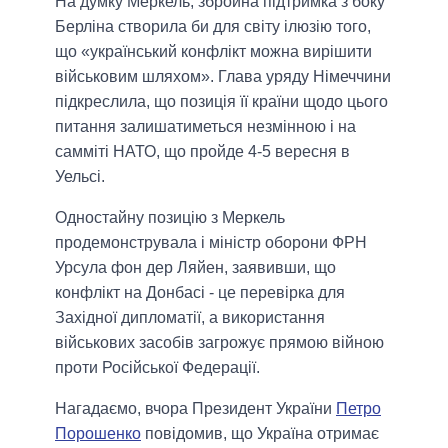
На думку Меркель, збройна підтримка з боку
Берліна створила би для світу ілюзію того,
що «український конфлікт можна вирішити
військовим шляхом». Глава уряду Німеччини
підкреслила, що позиція її країни щодо цього
питання залишатиметься незмінною і на
самміті НАТО, що пройде 4-5 вересня в
Уельсі.
Одностайну позицію з Меркель
продемонструвала і міністр оборони ФРН
Урсула фон дер Ляйен, заявивши, що
конфлікт на Донбасі - це перевірка для
Західної дипломатії, а використання
військових засобів загрожує прямою війною
проти Російської Федерації.
Нагадаємо, вчора Президент України
Петро
Порошенко
повідомив, що Україна отримає