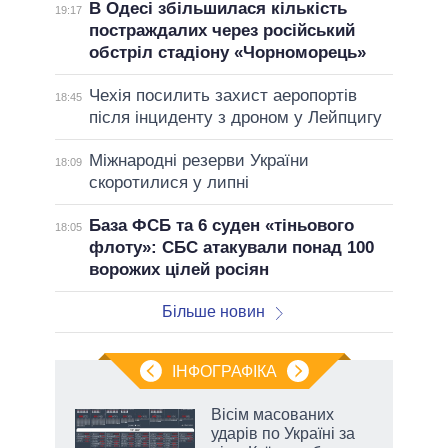
В Одесі збільшилася кількість
19:17
постраждалих через російський
обстріл стадіону «Чорноморець»
Чехія посилить захист аеропортів
18:45
після інциденту з дроном у Лейпцигу
Міжнародні резерви України
18:09
скоротилися у липні
База ФСБ та 6 суден «тіньового
18:05
флоту»: СБС атакували понад 100
ворожих цілей росіян
Більше новин
ІНФОГРАФІКА
жет
Вісім масованих
ударів по Україні за