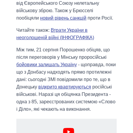
від Європейського Союзу нелетальну
військову зброю. Також у Брюсселі
пообіцяли
новий рівень санкцій
проти Росії.
Читайте також:
Втрати України в
неоголошеній війні (ІНФОГРАФІКА)
Між тим, 21 серпня Порошенко обіцяв, що
після переговорів у Мінську проросійські
бойовики залишать Україну
- щоправда, поки
що з Донбасу надходять прямо протилежні
дані: сьогодні ЗМІ повідомили про те, що в
Донецьку
відкрито квартируються
російські
військові. Наразі ця обіцянка Президента -
одна з 85, зареєстрованих системою «Слово
і Діло», які чекають на виконання.