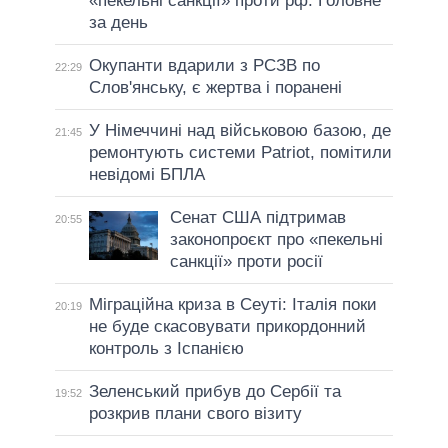
«пекельні санкції» проти рф. Головне
за день
Окупанти вдарили з РСЗВ по
22:29
Слов'янську, є жертва і поранені
У Німеччині над військовою базою, де
21:45
ремонтують системи Patriot, помітили
невідомі БПЛА
Сенат США підтримав
20:55
законопроєкт про «пекельні
санкції» проти росії
Міграційна криза в Сеуті: Італія поки
20:19
не буде скасовувати прикордонний
контроль з Іспанією
Зеленський прибув до Сербії та
19:52
розкрив плани свого візиту