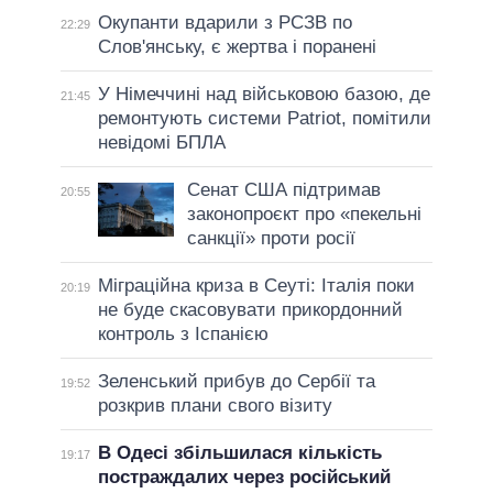
Окупанти вдарили з РСЗВ по
22:29
Слов'янську, є жертва і поранені
У Німеччині над військовою базою, де
21:45
ремонтують системи Patriot, помітили
невідомі БПЛА
Сенат США підтримав
20:55
законопроєкт про «пекельні
санкції» проти росії
Міграційна криза в Сеуті: Італія поки
20:19
не буде скасовувати прикордонний
контроль з Іспанією
Зеленський прибув до Сербії та
19:52
розкрив плани свого візиту
В Одесі збільшилася кількість
19:17
постраждалих через російський