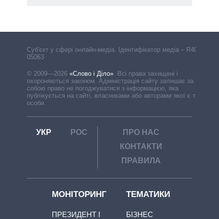
Cуб'єкт у сфері онлайн-медіа. Ідентифікатор медіа – R40-
05063
© 2009—2026
«Слово і Діло»
.
Всі права захищені і
охороняються законом. Адміністрація сайту залишає за
собою право не погоджуватися з інформацією, яка
публікується на сайті, власниками або авторами якої є треті
особи.
УКР
РОС
ПРО НАС
КОНТАКТИ
ПРАВИЛА
МОНІТОРИНГ
ТЕМАТИКИ
ПРЕЗИДЕНТ І
БІЗНЕС