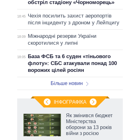
обстріл стадіону «Чорноморець»
Чехія посилить захист аеропортів
18:45
після інциденту з дроном у Лейпцигу
Міжнародні резерви України
18:09
скоротилися у липні
База ФСБ та 6 суден «тіньового
18:05
флоту»: СБС атакували понад 100
ворожих цілей росіян
Більше новин
ІНФОГРАФІКА
Як змінився бюджет
 за
Міністерства
асть
оборони за 13 років
війни з росією