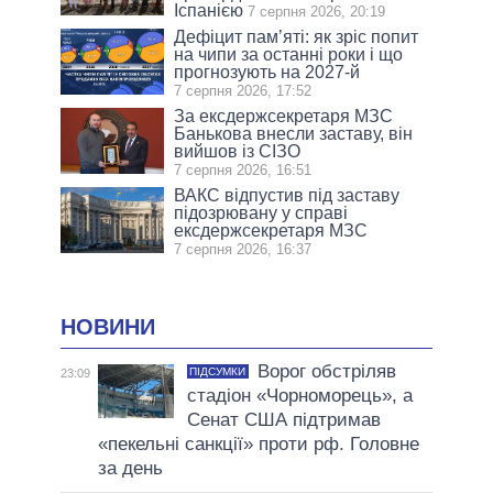
Іспанією
7 серпня 2026, 20:19
Дефіцит пам’яті: як зріс попит
на чипи за останні роки і що
прогнозують на 2027-й
7 серпня 2026, 17:52
За ексдержсекретаря МЗС
Банькова внесли заставу, він
вийшов із СІЗО
7 серпня 2026, 16:51
ВАКС відпустив під заставу
підозрювану у справі
ексдержсекретаря МЗС
7 серпня 2026, 16:37
НОВИНИ
Ворог обстріляв
ПІДСУМКИ
23:09
стадіон «Чорноморець», а
Сенат США підтримав
«пекельні санкції» проти рф. Головне
за день