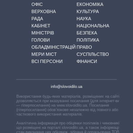
ОФІС
ЕКОНОМІКА
ВЕРХОВНА
КУЛЬТУРА
РАДА
НАУКА
КАБІНЕТ
НАЦІОНАЛЬНА
МІНІСТРІВ
БЕЗПЕКА
ГОЛОВИ
ПОЛІТИКА
ОБЛАДМІНІСТРАЦІЙ
ПРАВО
МЕРИ МІСТ
СУСПІЛЬСТВО
ВСІ ПЕРСОНИ
ФІНАНСИ
info@slovoidilo.ua
Використання будь-яких матеріалів, розміщених на сайті,
дозволяється при вказуванні посилання (для інтернет-видань
— гіперпосилання) на www.slovoidilo.ua. Посилання
(гіперпосилання) обов’язкове незалежно від повного або
часткового використання матеріалів.
Аналітична інформація про обіцянки політиків і чиновників,
що розміщені на порталі slovoidilo.ua, а також інформація про
стан виконання цих обіцянок, зібрана й опрацьована ТОВ «ІА