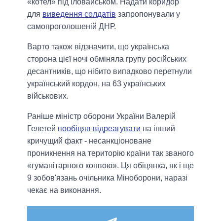
«котел» під Іловайськом. Надати коридор
для
виведення солдатів
запропонували у
самопроголошеній ДНР.
Варто також відзначити, що українська
сторона цієї ночі обміняла групу російських
десантників, що нібито випадково перетнули
український кордон, на 63 українських
військових.
Раніше міністр оборони України Валерій
Гелетей
пообіцяв відреагувати
на інший
кричущий факт - несанкціоноване
проникнення на територію країни так званого
«гуманітарного конвою». Ця обіцянка, як і ще
9 зобов'язань очільника Міноборони, наразі
чекає на виконання.