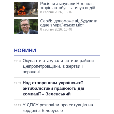
Росіяни атакували Нікополь:
згорів автобус, загинув водій
8 серпня 2026, 16:16
Сербія допоможе відбудувати
одне з українських міст
8 серпня 2026, 16:48
НОВИНИ
Окупанти атакували чотири райони
19:36
Дніпропетровщини, є жертви і
поранені
Над створенням української
19:03
антибалістики працюють дві
компанії – Зеленський
У ДПСУ розповіли про ситуацію на
18:23
кордоні з Білоруссю