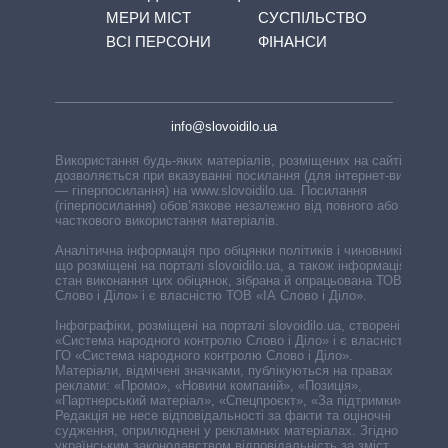
МЕРИ МІСТ
СУСПІЛЬСТВО
ВСІ ПЕРСОНИ
ФІНАНСИ
info@slovoidilo.ua
Використання будь-яких матеріалів, розміщених на сайті,
дозволяється при вказуванні посилання (для інтернет-видань
— гіперпосилання) на www.slovoidilo.ua. Посилання
(гіперпосилання) обов’язкове незалежно від повного або
часткового використання матеріалів.
Аналітична інформація про обіцянки політиків і чиновників,
що розміщені на порталі slovoidilo.ua, а також інформація про
стан виконання цих обіцянок, зібрана й опрацьована ТОВ «ІА
Слово і Діло» і є власністю ТОВ «ІА Слово і Діло».
Інфографіки, розміщені на порталі slovoidilo.ua, створені ГО
«Система народного контролю Слово і Діло» і є власністю
ГО «Система народного контролю Слово і Діло».
Матеріали, відмічені значками, публікуються на правах
реклами: «Промо», «Новини компаній», «Позиція»,
«Партнерський матеріал», «Спецпроєкт», «За підтримки».
Редакція не несе відповідальності за факти та оціночні
судження, оприлюднені у рекламних матеріалах. Згідно з
українським законодавством відповідальність за зміст