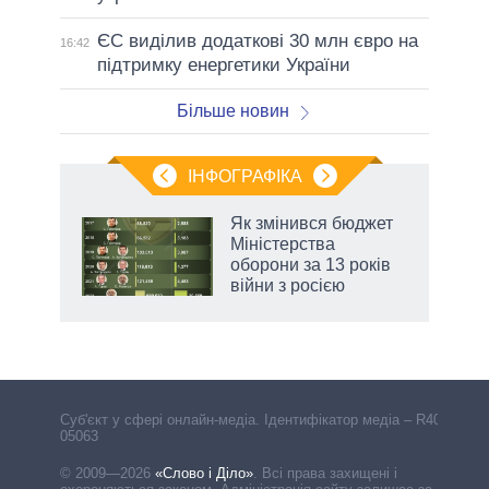
ЄС виділив додаткові 30 млн євро на
16:42
підтримку енергетики України
Більше новин
ІНФОГРАФІКА
Як змінився бюджет
 за
Міністерства
асть
оборони за 13 років
війни з росією
Cуб'єкт у сфері онлайн-медіа. Ідентифікатор медіа – R40-
05063
© 2009—2026
«Слово і Діло»
.
Всі права захищені і