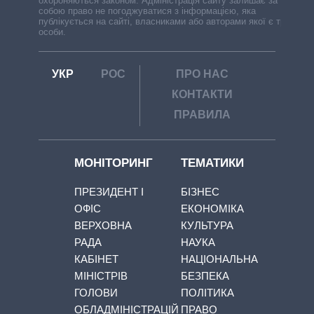
охороняються законом. Адміністрація сайту залишає за
собою право не погоджуватися з інформацією, яка
публікується на сайті, власниками або авторами якої є треті
особи.
УКР
РОС
ПРО НАС
КОНТАКТИ
ПРАВИЛА
МОНІТОРИНГ
ТЕМАТИКИ
ПРЕЗИДЕНТ І
БІЗНЕС
ОФІС
ЕКОНОМІКА
ВЕРХОВНА
КУЛЬТУРА
РАДА
НАУКА
КАБІНЕТ
НАЦІОНАЛЬНА
МІНІСТРІВ
БЕЗПЕКА
ГОЛОВИ
ПОЛІТИКА
ОБЛАДМІНІСТРАЦІЙ
ПРАВО