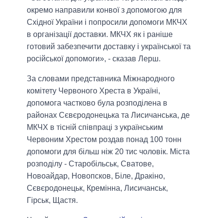
окремо направили конвої з допомогою для
Східної України і попросили допомоги МКЧХ
в організації доставки. МКЧХ як і раніше
готовий забезпечити доставку і української та
російської допомоги», - сказав Лерш.
За словами представника Міжнародного
комітету Червоного Хреста в Україні,
допомога частково була розподілена в
районах Сєвєродонецька та Лисичанська, де
МКЧХ в тісній співпраці з українським
Червоним Хрестом роздав понад 100 тонн
допомоги для більш ніж 20 тис чоловік. Міста
розподілу - Старобільськ, Сватове,
Новоайдар, Новопсков, Біле, Дракіно,
Сєвєродонецьк, Кремінна, Лисичанськ,
Гірськ, Щастя.