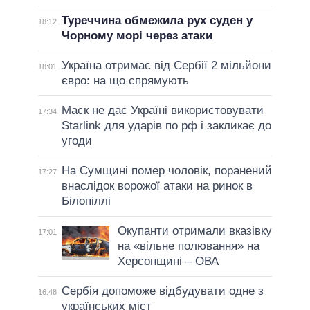
Туреччина обмежила рух суден у
18:12
Чорному морі через атаки
Україна отримає від Сербії 2 мільйони
18:01
євро: на що спрямують
Маск не дає Україні використовувати
17:34
Starlink для ударів по рф і закликає до
угоди
На Сумщині помер чоловік, поранений
17:27
внаслідок ворожої атаки на ринок в
Білопіллі
Окупанти отримали вказівку
17:01
на «вільне полювання» на
Херсонщині – ОВА
Сербія допоможе відбудувати одне з
16:48
українських міст