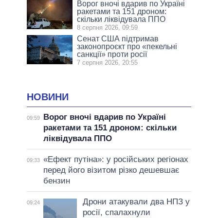
Ворог вночі вдарив по Україні
ракетами та 151 дроном:
скільки ліквідувала ППО
8 серпня 2026, 09:59
Сенат США підтримав
законопроєкт про «пекельні
санкції» проти росії
7 серпня 2026, 20:55
НОВИНИ
Ворог вночі вдарив по Україні
09:59
ракетами та 151 дроном: скільки
ліквідувала ППО
«Ефект путіна»: у російських регіонах
09:33
перед його візитом різко дешевшає
бензин
Дрони атакували два НПЗ у
09:24
росії, спалахнули