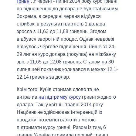
гривні
. У червні - липні 2014 року курс гривні
по відношенню до долара не був стабільним.
Зокрема, в середині червня відбувся
стрибок, в результаті вартість 1 долара
зросла з 11,63 до 11,88 гривень. Згодом
відбувся зворотній процес. Однак невдовзі
відбулось чергове підвищення. Лише за 24-
29 липня курс долара (покупка) на міжбанку
зріс з 11,65 до 12,08 гривень. Станом на 30
липня цей показник коливався в межах 12,1-
12,14 гривень за долар.
Крім того, Кубів стримав слово та не
витратив
на підтримку курсу
гривні жодного
долара. Так, у квітні - травні 2014 року
Нацбанк не здійснював інтервенцій із
продажу іноземної валюти з метою
підтримати курсу гривні. Разом із тим, 6
травня Україна отримала перший транш