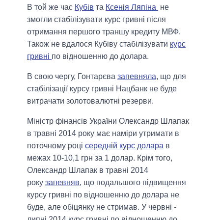
В той же час
Кубів
та
Ксенія Ляпіна
не
змогли стабілізувати курс гривні після
отримання першого траншу кредиту МВФ.
Також не вдалося Кубіву стабілізувати
курс
гривні
по відношенню до долара.
В свою чергу, Гонтарєва
запевняла
, що для
стабілізації курсу гривні Нацбанк не буде
витрачати золотовалютні резерви.
Міністр фінансів України Олександр Шлапак
в травні 2014 року має наміри утримати в
поточному році
середній курс долара
в
межах 10-10,1 грн за 1 долар. Крім того,
Олександр Шлапак в травні 2014
року
запевняв
, що подальшого підвищення
курсу гривні по відношенню до долара не
буде, але обіцянку не стримав. У червні -
липні 2014 курс гривні по відношенню до