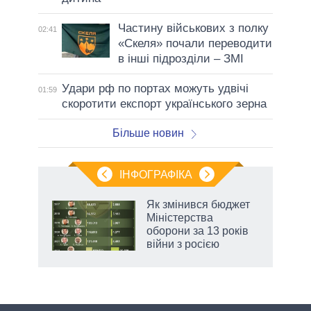
Частину військових з полку
02:41
«Скеля» почали переводити
в інші підрозділи – ЗМІ
Удари рф по портах можуть удвічі
01:59
скоротити експорт українського зерна
Більше новин
ІНФОГРАФІКА
Як змінився бюджет
ть
Міністерства
оборони за 13 років
війни з росією