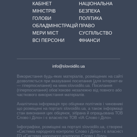
КАБІНЕТ
НАЦІОНАЛЬНА
МІНІСТРІВ
БЕЗПЕКА
ГОЛОВИ
ПОЛІТИКА
ОБЛАДМІНІСТРАЦІЙ
ПРАВО
МЕРИ МІСТ
СУСПІЛЬСТВО
ВСІ ПЕРСОНИ
ФІНАНСИ
info@slovoidilo.ua
Використання будь-яких матеріалів, розміщених на сайті,
дозволяється при вказуванні посилання (для інтернет-видань
— гіперпосилання) на www.slovoidilo.ua. Посилання
(гіперпосилання) обов’язкове незалежно від повного або
часткового використання матеріалів.
Аналітична інформація про обіцянки політиків і чиновників,
що розміщені на порталі slovoidilo.ua, а також інформація про
стан виконання цих обіцянок, зібрана й опрацьована ТОВ «ІА
Слово і Діло» і є власністю ТОВ «ІА Слово і Діло».
Інфографіки, розміщені на порталі slovoidilo.ua, створені ГО
«Система народного контролю Слово і Діло» і є власністю
ГО «Система народного контролю Слово і Діло».