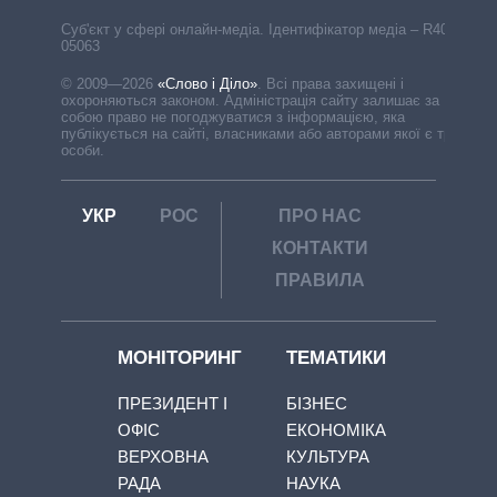
Cуб'єкт у сфері онлайн-медіа. Ідентифікатор медіа – R40-
05063
© 2009—2026
«Слово і Діло»
.
Всі права захищені і
охороняються законом. Адміністрація сайту залишає за
собою право не погоджуватися з інформацією, яка
публікується на сайті, власниками або авторами якої є треті
особи.
УКР
РОС
ПРО НАС
КОНТАКТИ
ПРАВИЛА
МОНІТОРИНГ
ТЕМАТИКИ
ПРЕЗИДЕНТ І
БІЗНЕС
ОФІС
ЕКОНОМІКА
ВЕРХОВНА
КУЛЬТУРА
РАДА
НАУКА