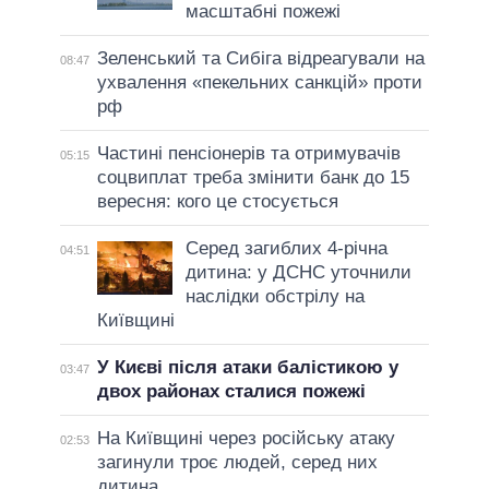
масштабні пожежі
Зеленський та Сибіга відреагували на
08:47
ухвалення «пекельних санкцій» проти
рф
Частині пенсіонерів та отримувачів
05:15
соцвиплат треба змінити банк до 15
вересня: кого це стосується
Серед загиблих 4-річна
04:51
дитина: у ДСНС уточнили
наслідки обстрілу на
Київщині
У Києві після атаки балістикою у
03:47
двох районах сталися пожежі
На Київщині через російську атаку
02:53
загинули троє людей, серед них
дитина