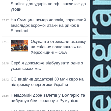
Starlink для ударів по рф і закликає до
угоди
На Сумщині помер чоловік, поранений
17:27
внаслідок ворожої атаки на ринок в
Білопіллі
Окупанти отримали вказівку
17:01
на «вільне полювання» на
Херсонщині – ОВА
Сербія допоможе відбудувати одне з
16:48
українських міст
ЄС виділив додаткові 30 млн євро на
16:42
підтримку енергетики України
Невідомий дрон залетів у Болгарію та
16:36
вибухнув біля кордону з Румунією