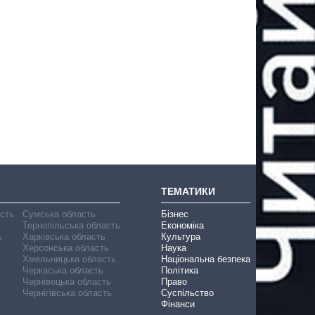
ТЕМАТИКИ
асть
Сумська область
Бізнес
Тернопільська область
Економіка
ь
Харківська область
Культура
Херсонська область
Наука
Хмельницька область
Національна безпека
Черкаська область
Політика
Чернівецька область
Право
Чернігівська область
Суспільство
Фінанси