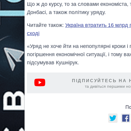
Що ж до курсу, то за словами економіста,
Донбасі, а також політику уряду.
Читайте також:
Україна втратить 16 млрд 
сході
«Уряд не хоче йти на непопулярні кроки і
погіршення економічної ситуації, і тому ва
підсумував Кушнірук.
ПІДПИСУЙТЕСЬ НА 
та дивіться першими нов
По