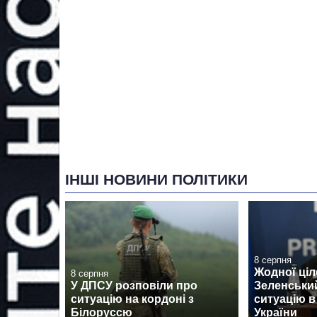
ІНШІ НОВИНИ ПОЛІТИКИ
8 серпня
Жодної ціл
8 серпня
У ДПСУ розповіли про
Зеленськи
ситуацію на кордоні з
ситуацію в
Білоруссю
України