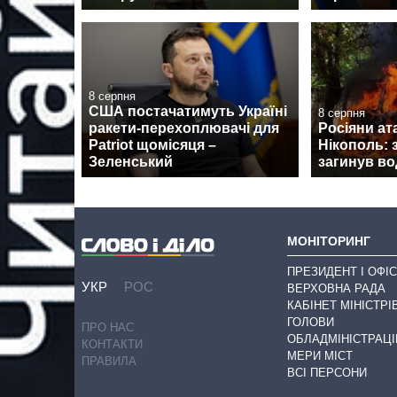
8 серпня
США постачатимуть Україні
8 серпня
ракети-перехоплювачі для
Росіяни ат
Patriot щомісяця –
Нікополь: 
Зеленський
загинув во
МОНІТОРИНГ
ПРЕЗИДЕНТ І ОФІС
УКР
РОС
ВЕРХОВНА РАДА
КАБІНЕТ МІНІСТРІ
ГОЛОВИ
ПРО НАС
ОБЛАДМІНІСТРАЦІ
КОНТАКТИ
МЕРИ МІСТ
ПРАВИЛА
ВСІ ПЕРСОНИ