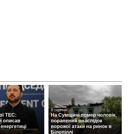
8 серпня
ої ТЕС:
На Сумщині помер чоловік,
й описав
поранений внаслідок
 енергетиці
ворожої атаки на ринок в
Білопіллі