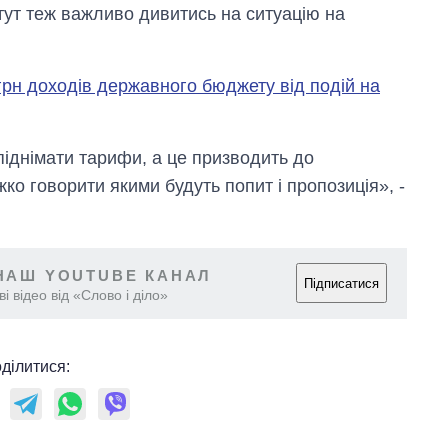
 тут теж важливо дивитись на ситуацію на
грн доходів державного бюджету від подій на
 піднімати тарифи, а це призводить до
жко говорити якими будуть попит і пропозиція», -
Скільки картоплі
вирощували в
Україні до і під час
великої війни
НАШ YOUTUBE КАНАЛ
Підписатися
і відео від «Слово і діло»
ділитися: