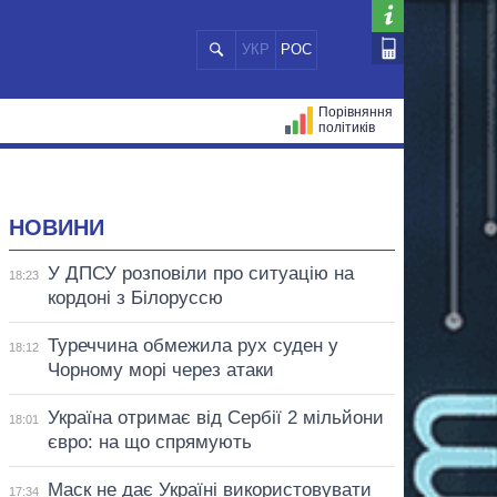
УКР
РОС
Порівняння
політиків
ЦІЙ
МЕРИ МІСТ
ВСІ ПЕРСОНИ
НОВИНИ
У ДПСУ розповіли про ситуацію на
18:23
кордоні з Білоруссю
Туреччина обмежила рух суден у
18:12
Чорному морі через атаки
Україна отримає від Сербії 2 мільйони
18:01
євро: на що спрямують
Маск не дає Україні використовувати
17:34