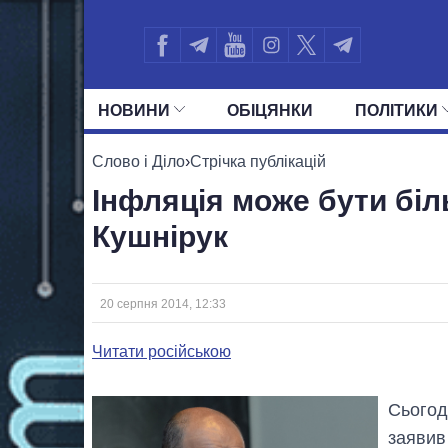
НОВИНИ
ОБIЦЯНКИ
ПОЛIТИКИ
УСІ ПОЛІТИКИ
ПРЕЗИДЕНТ І ОФ
Слово і Діло
›
Стрічка публікацій
Інфляція може бути біл
Кушнірук
20 серпня 2014, 12:33
Читати російською
Сьогодн
заявив 