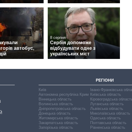
8 серпня
акували
Сербія допоможе
згорів автобус,
відбудувати одне з
дій
українських міст
РЕГІОНИ
Київ
Івано-Франківська обл
Автономна республіка Крим
Київська область
Вінницька область
Кіровоградська област
В
Волинська область
Луганська область
Дніпропетровська область
Львівська область
Й
Донецька область
Миколаївська область
Житомирська область
Одеська область
Закарпатська область
Полтавська область
Запорізька область
Рівненська область