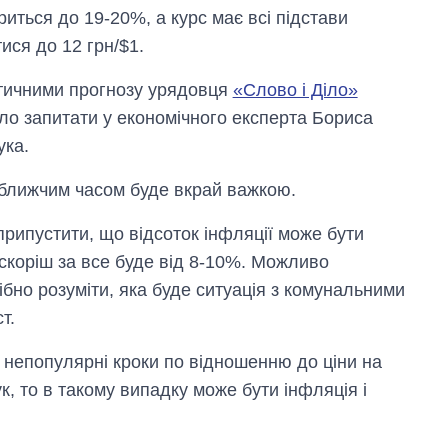
риться до 19-20%, а курс має всі підстави
ися до 12 грн/$1.
тичними прогнозу урядовця
«Слово і Діло»
ло запитати у економічного експерта Бориса
ука.
йближчим часом буде вкрай важкою.
рипустити, що відсоток інфляції може бути
скоріш за все буде від 8-10%. Можливо
ібно розуміти, яка буде ситуація з комунальними
т.
 непопулярні кроки по відношенню до ціни на
ук, то в такому випадку може бути інфляція і