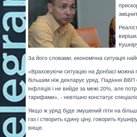
приско
зміцнит
Реаліс
виріши
Кушнір
За його словами, економічна ситуація на
«Враховуючи ситуацію на Донбасі можна п
більшим ніж декларує уряд. Падіння ВВП 
інфляція і не вийде за межі 20%, але потр
тарифами», - невтішно констатує спеціаліс
Якщо ж уряд буде змушений піти на більш
газ і створить єдину ціну, говорить Кушнір
вище.