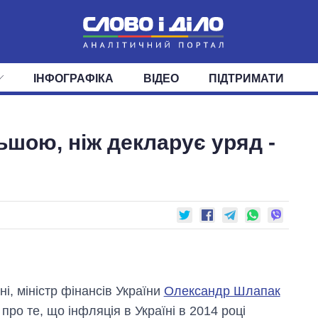
ІНФОГРАФІКА
ВІДЕО
ПІДТРИМАТИ
ІС
СТРІЧКА
ВЕРХОВНА РАДА
ПОДІЇ
СТАТТІ
КАБІНЕТ МІНІСТРІВ
ДУМКИ
ОГЛЯДИ
ГОЛОВИ ОБЛАДМІНІСТРА
ДАЙДЖЕСТИ
ьшою, ніж декларує уряд -
ПОЛІТИКА
ДЕПУТАТИ
ЕКОНОМІКА
КОМІТЕТИ
СУСПІЛЬСТВО
ФРАКЦІЇ
ОКРУГИ
СВІТ
і, міністр фінансів України
Олександр Шлапак
про те, що інфляція в Україні в 2014 році