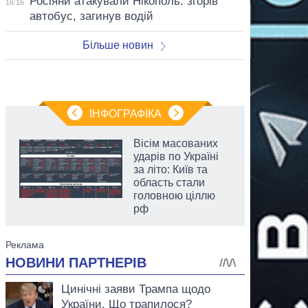
Росіяни атакували Нікополь: згорів
16:16
автобус, загинув водій
Більше новин
ІНФОГРАФІКА
Вісім масованих
ударів по Україні
за літо: Київ та
область стали
головною ціллю
рф