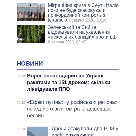
Міграційна криза в Сеуті: Італія
поки не буде скасовувати
прикордонний контроль з
Іспанією
7 серпня 2026, 20:19
Зеленський та Сибіга
відреагували на ухвалення
«пекельних санкцій» проти рф
8 серпня 2026, 08:47
НОВИНИ
Ворог вночі вдарив по Україні
09:59
ракетами та 151 дроном: скільки
ліквідувала ППО
«Ефект путіна»: у російських регіонах
09:33
перед його візитом різко дешевшає
бензин
Дрони атакували два НПЗ у
09:24
росії, спалахнули