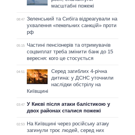
масштабні пожежі
Зеленський та Сибіга відреагували на
08:47
ухвалення «пекельних санкцій» проти
рф
Частині пенсіонерів та отримувачів
05:15
соцвиплат треба змінити банк до 15
вересня: кого це стосується
Серед загиблих 4-річна
04:51
дитина: у ДСНС уточнили
наслідки обстрілу на
Київщині
У Києві після атаки балістикою у
03:47
двох районах сталися пожежі
На Київщині через російську атаку
02:53
загинули троє людей, серед них