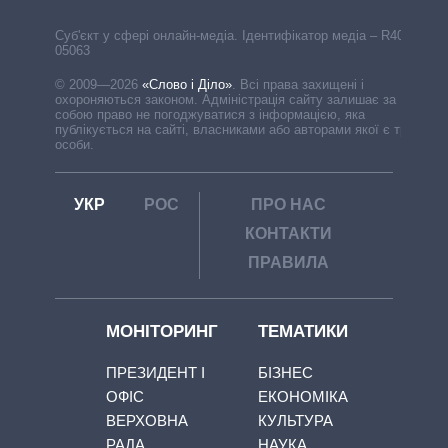
Cуб'єкт у сфері онлайн-медіа. Ідентифікатор медіа – R40-
05063
© 2009—2026
«Слово і Діло»
.
Всі права захищені і
охороняються законом. Адміністрація сайту залишає за
собою право не погоджуватися з інформацією, яка
публікується на сайті, власниками або авторами якої є треті
особи.
УКР
РОС
ПРО НАС
КОНТАКТИ
ПРАВИЛА
МОНІТОРИНГ
ТЕМАТИКИ
ПРЕЗИДЕНТ І
БІЗНЕС
ОФІС
ЕКОНОМІКА
ВЕРХОВНА
КУЛЬТУРА
РАДА
НАУКА