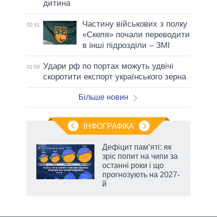
дитина
Частину військових з полку
02:41
«Скеля» почали переводити
в інші підрозділи – ЗМІ
Удари рф по портах можуть удвічі
01:59
скоротити експорт українського зерна
Більше новин
ІНФОГРАФІКА
Дефіцит пам’яті: як
 за
зріс попит на чипи за
асть
останні роки і що
прогнозують на 2027-
й