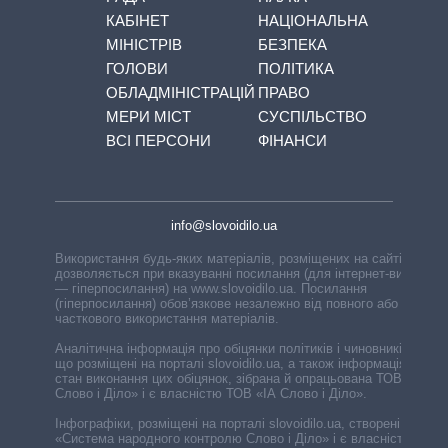
КАБІНЕТ
НАЦІОНАЛЬНА
МІНІСТРІВ
БЕЗПЕКА
ГОЛОВИ
ПОЛІТИКА
ОБЛАДМІНІСТРАЦІЙ
ПРАВО
МЕРИ МІСТ
СУСПІЛЬСТВО
ВСІ ПЕРСОНИ
ФІНАНСИ
info@slovoidilo.ua
Використання будь-яких матеріалів, розміщених на сайті,
дозволяється при вказуванні посилання (для інтернет-видань
— гіперпосилання) на www.slovoidilo.ua. Посилання
(гіперпосилання) обов’язкове незалежно від повного або
часткового використання матеріалів.
Аналітична інформація про обіцянки політиків і чиновників,
що розміщені на порталі slovoidilo.ua, а також інформація про
стан виконання цих обіцянок, зібрана й опрацьована ТОВ «ІА
Слово і Діло» і є власністю ТОВ «ІА Слово і Діло».
Інфографіки, розміщені на порталі slovoidilo.ua, створені ГО
«Система народного контролю Слово і Діло» і є власністю