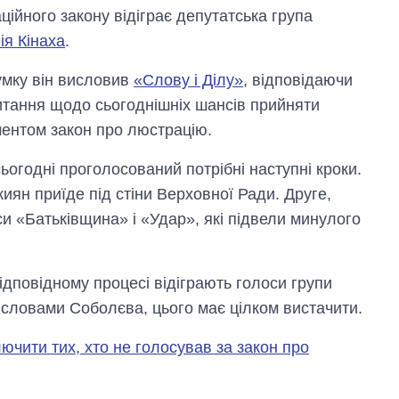
ційного закону відіграє депутатська група
ія Кінаха
.
умку він висловив
«Слову і Ділу»
, відповідаючи
итання щодо сьогоднішніх шансів прийняти
ентом закон про люстрацію.
ьогодні проголосований потрібні наступні кроки.
иян приїде під стіни Верховної Ради. Друге,
и «Батьківщина» і «Удар», які підвели минулого
відповідному процесі відіграють голоси групи
 словами Соболєва, цього має цілком вистачити.
ючити тих, хто не голосував за закон про