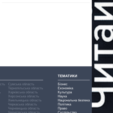
ТЕМАТИКИ
асть
Сумська область
Бізнес
Тернопільська область
Економіка
ь
Харківська область
Культура
Херсонська область
Наука
Хмельницька область
Національна безпека
Черкаська область
Політика
Чернівецька область
Право
Чернігівська область
Суспільство