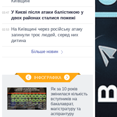
Київщині
У Києві після атаки балістикою у
03:47
двох районах сталися пожежі
На Київщині через російську атаку
02:53
загинули троє людей, серед них
дитина
Більше новин
ІНФОГРАФІКА
Як за 10 років
змінилася кількість
вступників на
бакалаврат,
магістратуру та
аспірантуру