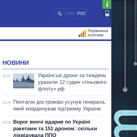
УКР
РОС
Порівняння
політиків
ЦІЙ
МЕРИ МІСТ
ВСІ ПЕРСОНИ
НОВИНИ
Українські дрони за тиждень
10:27
уразили 12 суден «тіньового
флоту» рф
Пентагон достроково усунув генерала,
10:24
який координував підтримку України
Ворог вночі вдарив по Україні
09:59
ракетами та 151 дроном: скільки
ліквідувала ППО