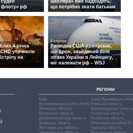
 суден
школяра» вже надходять:
о флоту» рф
що потрібно знати батькам
8 серпня
блих 4-річна
Розвідка США припускає,
 ДСНС уточнили
що дрон, знайдений біля
бстрілу на
літака України в Лейпцигу,
міг належати рф – WSJ
РЕГІОНИ
Київ
Івано-Франківська обл
Автономна республіка Крим
Київська область
Вінницька область
Кіровоградська област
В
Волинська область
Луганська область
Дніпропетровська область
Львівська область
Й
Донецька область
Миколаївська область
Житомирська область
Одеська область
Закарпатська область
Полтавська область