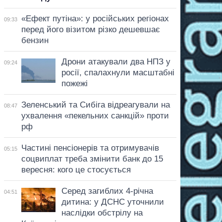
«Ефект путіна»: у російських регіонах
09:33
перед його візитом різко дешевшає
бензин
Дрони атакували два НПЗ у
09:24
росії, спалахнули масштабні
пожежі
Зеленський та Сибіга відреагували на
08:47
ухвалення «пекельних санкцій» проти
рф
Частині пенсіонерів та отримувачів
05:15
соцвиплат треба змінити банк до 15
вересня: кого це стосується
Серед загиблих 4-річна
04:51
дитина: у ДСНС уточнили
наслідки обстрілу на