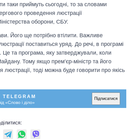
ти таки приймуть сьогодні, то за словами
чергового проведення люстрації
іністерства оборони, СБУ.
ви. Його ще потрібно втілити. Важливе
юстрації поставиться уряд. До речі, в програмі
. Це та програма, яку затверджували, коли
айдану. Тому якщо прем’єр-міністр та його
 люстрації, тоді можна буде говорити про якісь
У TELEGRAM
Підписатися
ід «Слово і діло»
Дефіцит пам’яті:
як зріс попит на
чипи за останні
ділитися:
роки і що
прогнозують на
2027-й