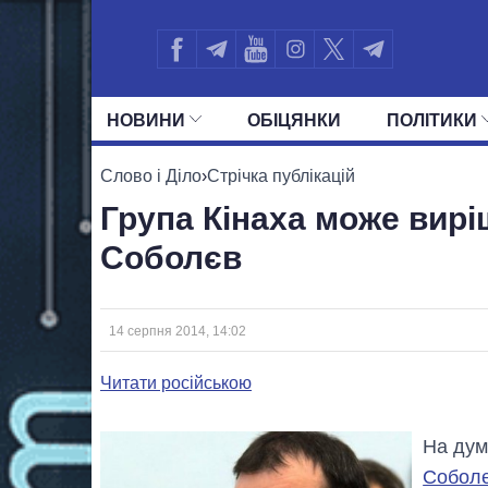
НОВИНИ
ОБIЦЯНКИ
ПОЛIТИКИ
УСІ ПОЛІТИКИ
ПРЕЗИДЕНТ І ОФ
Слово і Діло
›
Стрічка публікацій
Група Кінаха може вир
Соболєв
14 серпня 2014, 14:02
Читати російською
На дум
Собол