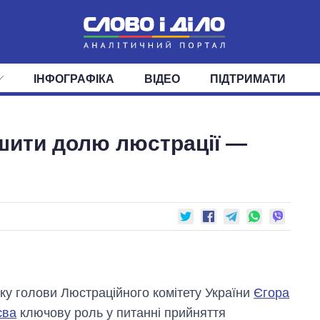
ІНФОГРАФІКА
ВІДЕО
ПІДТРИМАТИ
ІС
СТРІЧКА
ВЕРХОВНА РАДА
ПОДІЇ
СТАТТІ
КАБІНЕТ МІНІСТРІВ
ДУМКИ
ОГЛЯДИ
ГОЛОВИ ОБЛАДМІНІСТРА
ДАЙДЖЕСТИ
ішити долю люстрації —
ПОЛІТИКА
ДЕПУТАТИ
ЕКОНОМІКА
КОМІТЕТИ
СУСПІЛЬСТВО
ФРАКЦІЇ
ОКРУГИ
СВІТ
ку голови Люстраційного комітету України
Єгора
єва
ключову роль у питанні прийняття