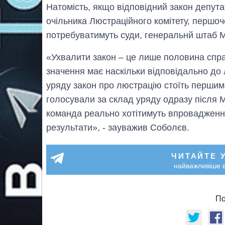
Натомість, якщо відповідний закон депута
очільника Люстраційного комітету, першо
потребуватимуть суди, генеральнй штаб М
«Ухвалити закон – це лише половина спра
значення має наскільки відповідально до л
уряду закон про люстрацію стоїть першим
голосували за склад уряду одразу після М
команда реально хотітимуть впровадження
результати», - зауважив Соболєв.
ЧИТАЙТЕ 
найважливіше в
По