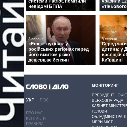
системи Patriot, помітили
уразили 12
невідомі БПЛА
«тіньовог
8 серпня
8 серпня
«Ефект путіна»: у
Серед заги
російських регіонах перед
дитина: у
його візитом різко
наслідки о
дешевшає бензин
Київщині
МОНІТОРИНГ
ПРЕЗИДЕНТ І ОФІС
УКР
РОС
ВЕРХОВНА РАДА
КАБІНЕТ МІНІСТРІ
ГОЛОВИ
ПРО НАС
ОБЛАДМІНІСТРАЦІ
КОНТАКТИ
МЕРИ МІСТ
ПРАВИЛА