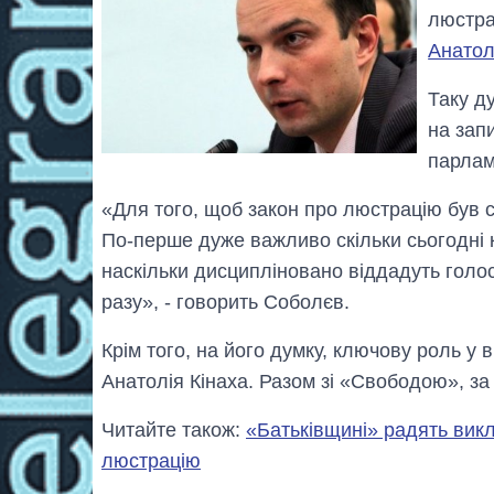
люстра
Анатол
Таку д
на зап
парлам
«Для того, щоб закон про люстрацію був с
По-перше дуже важливо скільки сьогодні к
наскільки дисципліновано віддадуть голос
разу», - говорить Соболєв.
Крім того, на його думку, ключову роль у 
Анатолія Кінаха. Разом зі «Свободою», за
Читайте також:
«Батьківщині» радять викл
люстрацію