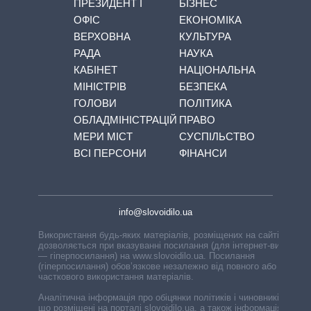
ПРЕЗИДЕНТ І
БІЗНЕС
ОФІС
ЕКОНОМІКА
ВЕРХОВНА
КУЛЬТУРА
РАДА
НАУКА
КАБІНЕТ
НАЦІОНАЛЬНА
МІНІСТРІВ
БЕЗПЕКА
ГОЛОВИ
ПОЛІТИКА
ОБЛАДМІНІСТРАЦІЙ
ПРАВО
МЕРИ МІСТ
СУСПІЛЬСТВО
ВСІ ПЕРСОНИ
ФІНАНСИ
info@slovoidilo.ua
Використання будь-яких матеріалів, розміщених на сайті,
дозволяється при вказуванні посилання (для інтернет-видань
— гіперпосилання) на www.slovoidilo.ua. Посилання
(гіперпосилання) обов’язкове незалежно від повного або
часткового використання матеріалів.
Аналітична інформація про обіцянки політиків і чиновників,
що розміщені на порталі slovoidilo.ua, а також інформація про