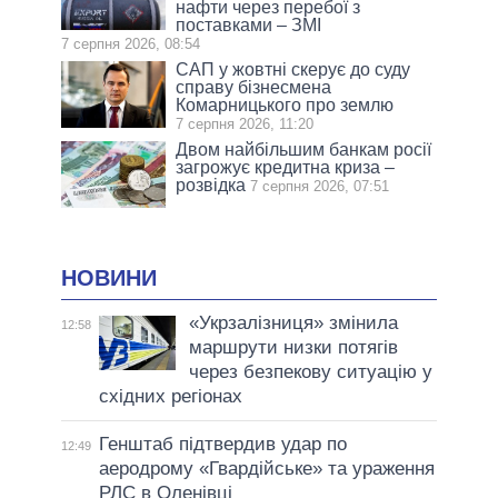
нафти через перебої з
поставками – ЗМІ
7 серпня 2026, 08:54
САП у жовтні скерує до суду
справу бізнесмена
Комарницького про землю
7 серпня 2026, 11:20
Двом найбільшим банкам росії
загрожує кредитна криза –
розвідка
7 серпня 2026, 07:51
НОВИНИ
«Укрзалізниця» змінила
12:58
маршрути низки потягів
через безпекову ситуацію у
східних регіонах
Генштаб підтвердив удар по
12:49
аеродрому «Гвардійське» та ураження
РЛС в Оленівці