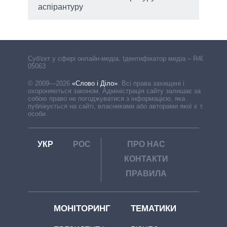
аспірантуру
Cуб'єкт у сфері онлайн-медіа. Ідентифікатор медіа – R40-
05063
© 2009—2026
«Слово і Діло»
.
Всі права захищені і
охороняються законом. Адміністрація сайту залишає за
собою право не погоджуватися з інформацією, яка
публікується на сайті, власниками або авторами якої є треті
особи.
УКР
РОС
ПРО НАС
КОНТАКТИ
ПРАВИЛА
МОНІТОРИНГ
ТЕМАТИКИ