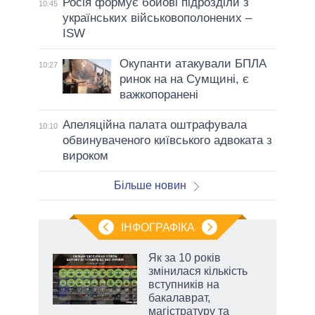
Росія формує бойові підрозділи з
10:45
українських військовополонених –
ISW
Окупанти атакували БПЛА
10:27
ринок на на Сумщині, є
важкопоранені
Апеляційна палата оштрафувала
10:10
обвинуваченого київського адвоката з
вироком
Більше новин
ІНФОГРАФІКА
и на
Як за 10 років
змінилася кількість
а
вступників на
бакалаврат,
магістратуру та