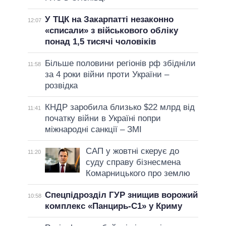
У ТЦК на Закарпатті незаконно
12:07
«списали» з військового обліку
понад 1,5 тисячі чоловіків
Більше половини регіонів рф збідніли
11:58
за 4 роки війни проти України –
розвідка
КНДР заробила близько $22 млрд від
11:41
початку війни в Україні попри
міжнародні санкції – ЗМІ
САП у жовтні скерує до
11:20
суду справу бізнесмена
Комарницького про землю
Спецпідрозділ ГУР знищив ворожий
10:58
комплекс «Панцирь-С1» у Криму