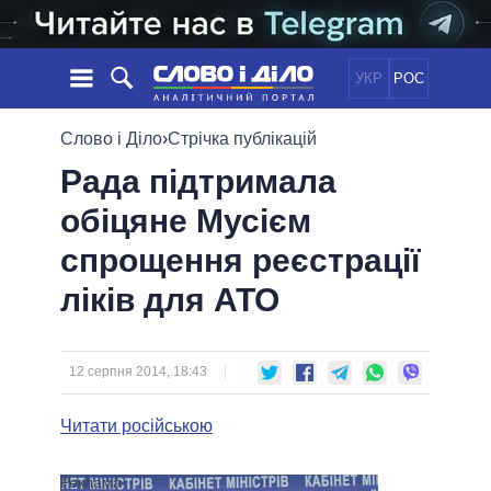
УКР
РОС
НОВИНИ
Слово і Діло
›
Стрічка публікацій
Рада підтримала
ОБIЦЯНКИ
СТРІЧКА
ПОЛІТИКА
обіцяне Мусієм
ПОДІЇ
ЕКОНОМІКА
ПОЛIТИКИ
спрощення реєстрації
СТАТТІ
СУСПІЛЬСТВО
ІНФОГРАФІКА
ДУМКИ
СВІТ
УСІ ПОЛІТИКИ
ліків для АТО
ОГЛЯДИ
ПРЕЗИДЕНТ І ОФІС
ВІДЕО
ДАЙДЖЕСТИ
ВЕРХОВНА РАДА
12 серпня 2014, 18:43
ПІДТРИМАТИ
КАБІНЕТ МІНІСТРІВ
ГОЛОВИ ОБЛАДМІНІСТРАЦІЙ
Читати російською
ПОРІВНЯННЯ ПОЛІТИКІВ
МЕРИ МІСТ
ВСІ ПЕРСОНИ