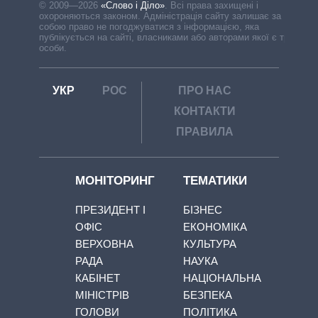
© 2009—2026
«Слово і Діло»
.
Всі права захищені і
охороняються законом. Адміністрація сайту залишає за
собою право не погоджуватися з інформацією, яка
публікується на сайті, власниками або авторами якої є треті
особи.
УКР
РОС
ПРО НАС
КОНТАКТИ
ПРАВИЛА
МОНІТОРИНГ
ТЕМАТИКИ
ПРЕЗИДЕНТ І
БІЗНЕС
ОФІС
ЕКОНОМІКА
ВЕРХОВНА
КУЛЬТУРА
РАДА
НАУКА
КАБІНЕТ
НАЦІОНАЛЬНА
МІНІСТРІВ
БЕЗПЕКА
ГОЛОВИ
ПОЛІТИКА