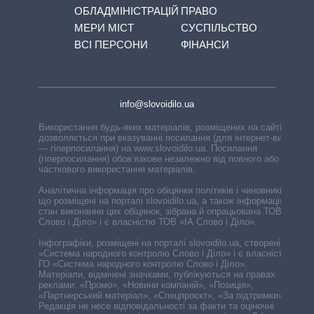
ОБЛАДМІНІСТРАЦІЙ
ПРАВО
МЕРИ МІСТ
СУСПІЛЬСТВО
ВСІ ПЕРСОНИ
ФІНАНСИ
info@slovoidilo.ua
Використання будь-яких матеріалів, розміщених на сайті,
дозволяється при вказуванні посилання (для інтернет-видань
— гіперпосилання) на www.slovoidilo.ua. Посилання
(гіперпосилання) обов’язкове незалежно від повного або
часткового використання матеріалів.
Аналітична інформація про обіцянки політиків і чиновників,
що розміщені на порталі slovoidilo.ua, а також інформація про
стан виконання цих обіцянок, зібрана й опрацьована ТОВ «ІА
Слово і Діло» і є власністю ТОВ «ІА Слово і Діло».
Інфографіки, розміщені на порталі slovoidilo.ua, створені ГО
«Система народного контролю Слово і Діло» і є власністю
ГО «Система народного контролю Слово і Діло».
Матеріали, відмічені значками, публікуються на правах
реклами: «Промо», «Новини компаній», «Позиція»,
«Партнерський матеріал», «Спецпроєкт», «За підтримки».
Редакція не несе відповідальності за факти та оціночні