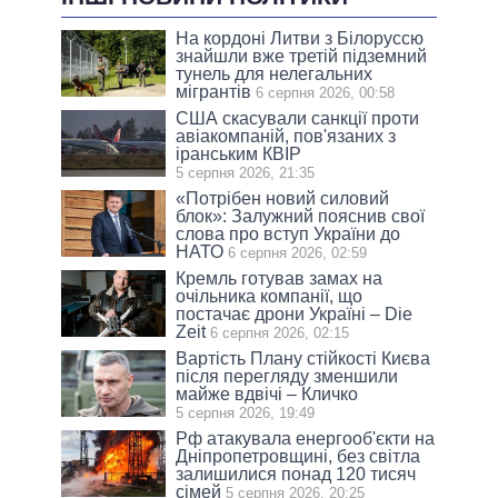
На кордоні Литви з Білоруссю
знайшли вже третій підземний
тунель для нелегальних
мігрантів
6 серпня 2026, 00:58
США скасували санкції проти
авіакомпаній, пов'язаних з
іранським КВІР
5 серпня 2026, 21:35
«Потрібен новий силовий
блок»: Залужний пояснив свої
слова про вступ України до
НАТО
6 серпня 2026, 02:59
Кремль готував замах на
очільника компанії, що
постачає дрони Україні – Die
Zeit
6 серпня 2026, 02:15
Вартість Плану стійкості Києва
після перегляду зменшили
майже вдвічі – Кличко
5 серпня 2026, 19:49
Рф атакувала енергооб'єкти на
Дніпропетровщині, без світла
залишилися понад 120 тисяч
сімей
5 серпня 2026, 20:25