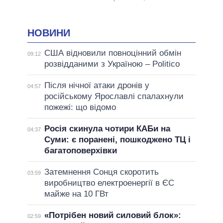
НОВИНИ
США відновили повноцінний обмін
09:12
розвідданими з Україною – Politico
Після нічної атаки дронів у
04:57
російському Ярославлі спалахнули
пожежі: що відомо
Росія скинула чотири КАБи на
04:37
Суми: є поранені, пошкоджено ТЦ і
багатоповерхівки
Затемнення Сонця скоротить
03:59
виробництво електроенергії в ЄС
майже на 10 ГВт
«Потрібен новий силовий блок»:
02:59