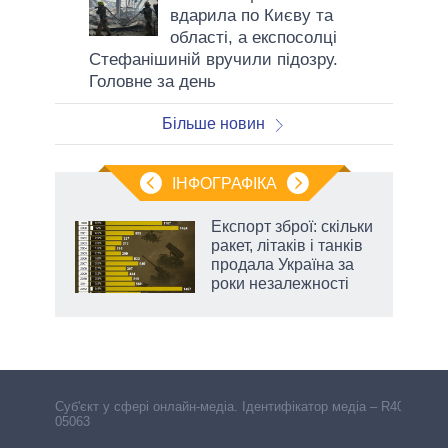
вдарила по Києву та
області, а експосолці
Стефанішиній вручили підозру.
Головне за день
Більше новин
ІНФОГРАФІКА
Експорт зброї: скільки
раїні
ракет, літаків і танків
ої
продала Україна за
роки незалежності
Cуб'єкт у сфері онлайн-медіа. Ідентифікатор медіа – R40-
05063