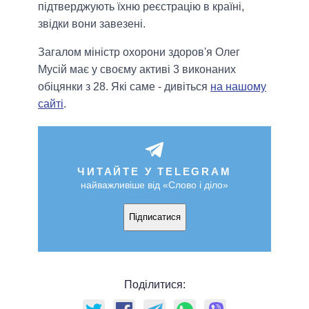
підтверджують їхню реєстрацію в країні,
звідки вони завезені.
Загалом міністр охорони здоров'я Олег
Мусій має у своєму активі 3 виконаних
обіцянки з 28. Які саме - дивіться
на нашому
сайті
.
ЧИТАЙТЕ У TELEGRAM
найважливіше від «Слово і діло»
Підписатися
Поділитися: