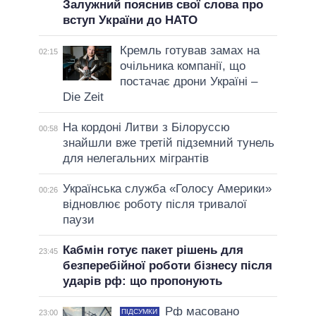
Залужний пояснив свої слова про
вступ України до НАТО
Кремль готував замах на
02:15
очільника компанії, що
постачає дрони Україні –
Die Zeit
На кордоні Литви з Білоруссю
00:58
знайшли вже третій підземний тунель
для нелегальних мігрантів
Українська служба «Голосу Америки»
00:26
відновлює роботу після тривалої
паузи
Кабмін готує пакет рішень для
23:45
безперебійної роботи бізнесу після
ударів рф: що пропонують
Рф масовано
ПІДСУМКИ
23:00