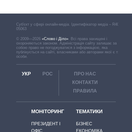
Cуб'єкт у сфері онлайн-медіа. Ідентифікатор медіа – R40-
05063
© 2009—2026
«Слово і Діло»
.
Всі права захищені і
охороняються законом. Адміністрація сайту залишає за
собою право не погоджуватися з інформацією, яка
публікується на сайті, власниками або авторами якої є треті
особи.
УКР
РОС
ПРО НАС
КОНТАКТИ
ПРАВИЛА
МОНІТОРИНГ
ТЕМАТИКИ
ПРЕЗИДЕНТ І
БІЗНЕС
ОФІС
ЕКОНОМІКА