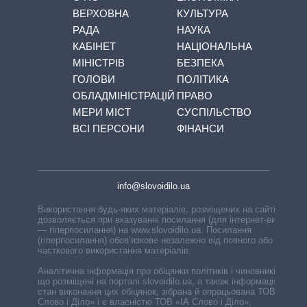
ВЕРХОВНА
КУЛЬТУРА
РАДА
НАУКА
КАБІНЕТ
НАЦІОНАЛЬНА
МІНІСТРІВ
БЕЗПЕКА
ГОЛОВИ
ПОЛІТИКА
ОБЛАДМІНІСТРАЦІЙ
ПРАВО
МЕРИ МІСТ
СУСПІЛЬСТВО
ВСІ ПЕРСОНИ
ФІНАНСИ
info@slovoidilo.ua
Використання будь-яких матеріалів, розміщених на сайті,
дозволяється при вказуванні посилання (для інтернет-видань
— гіперпосилання) на www.slovoidilo.ua. Посилання
(гіперпосилання) обов’язкове незалежно від повного або
часткового використання матеріалів.
Аналітична інформація про обіцянки політиків і чиновників,
що розміщені на порталі slovoidilo.ua, а також інформація про
стан виконання цих обіцянок, зібрана й опрацьована ТОВ «ІА
Слово і Діло» і є власністю ТОВ «ІА Слово і Діло».