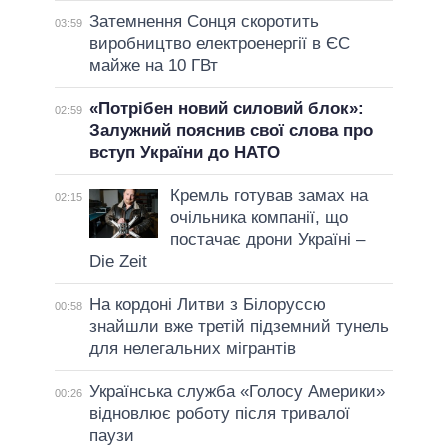
Затемнення Сонця скоротить
03:59
виробництво електроенергії в ЄС
майже на 10 ГВт
«Потрібен новий силовий блок»:
02:59
Залужний пояснив свої слова про
вступ України до НАТО
Кремль готував замах на
02:15
очільника компанії, що
постачає дрони Україні –
Die Zeit
На кордоні Литви з Білоруссю
00:58
знайшли вже третій підземний тунель
для нелегальних мігрантів
Українська служба «Голосу Америки»
00:26
відновлює роботу після тривалої
паузи