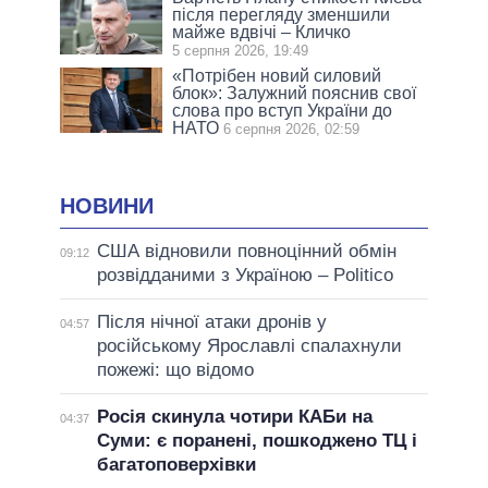
після перегляду зменшили
майже вдвічі – Кличко
5 серпня 2026, 19:49
«Потрібен новий силовий
блок»: Залужний пояснив свої
слова про вступ України до
НАТО
6 серпня 2026, 02:59
НОВИНИ
США відновили повноцінний обмін
09:12
розвідданими з Україною – Politico
Після нічної атаки дронів у
04:57
російському Ярославлі спалахнули
пожежі: що відомо
Росія скинула чотири КАБи на
04:37
Суми: є поранені, пошкоджено ТЦ і
багатоповерхівки