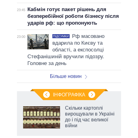
Кабмін готує пакет рішень для
23:45
безперебійної роботи бізнесу після
ударів рф: що пропонують
Рф масовано
ПІДСУМКИ
23:00
вдарила по Києву та
області, а експосолці
Стефанішиній вручили підозру.
Головне за день
Більше новин
ІНФОГРАФІКА
Скільки картоплі
 за
вирощували в Україні
асть
до і під час великої
війни