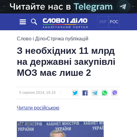
УКР
РОС
НОВИНИ
Слово і Діло
›
Стрічка публікацій
З необхідних 11 млрд
ОБIЦЯНКИ
СТРІЧКА
ПОЛІТИКА
на державні закупівлі
ПОДІЇ
ЕКОНОМІКА
ПОЛIТИКИ
МОЗ має лише 2
СТАТТІ
СУСПІЛЬСТВО
ІНФОГРАФІКА
ДУМКИ
СВІТ
УСІ ПОЛІТИКИ
ОГЛЯДИ
ПРЕЗИДЕНТ І ОФІС
ВІДЕО
5 серпня 2014, 16:15
ДАЙДЖЕСТИ
ВЕРХОВНА РАДА
ПІДТРИМАТИ
КАБІНЕТ МІНІСТРІВ
Читати російською
ГОЛОВИ ОБЛАДМІНІСТРАЦІЙ
ПОРІВНЯННЯ ПОЛІТИКІВ
МЕРИ МІСТ
ВСІ ПЕРСОНИ