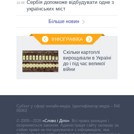
Сербія допоможе відбудувати одне з
16:48
українських міст
Більше новин
ІНФОГРАФІКА
Скільки картоплі
ть
вирощували в Україні
до і під час великої
війни
Cуб'єкт у сфері онлайн-медіа. Ідентифікатор медіа – R40-
05063
© 2009—2026
«Слово і Діло»
.
Всі права захищені і
охороняються законом. Адміністрація сайту залишає за
собою право не погоджуватися з інформацією, яка