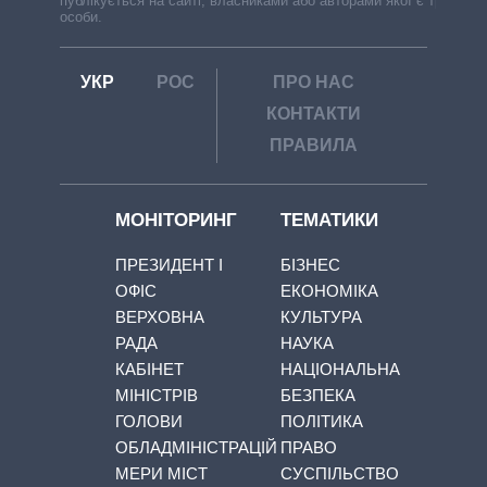
публікується на сайті, власниками або авторами якої є треті
особи.
УКР
РОС
ПРО НАС
КОНТАКТИ
ПРАВИЛА
МОНІТОРИНГ
ТЕМАТИКИ
ПРЕЗИДЕНТ І
БІЗНЕС
ОФІС
ЕКОНОМІКА
ВЕРХОВНА
КУЛЬТУРА
РАДА
НАУКА
КАБІНЕТ
НАЦІОНАЛЬНА
МІНІСТРІВ
БЕЗПЕКА
ГОЛОВИ
ПОЛІТИКА
ОБЛАДМІНІСТРАЦІЙ
ПРАВО
МЕРИ МІСТ
СУСПІЛЬСТВО