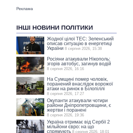
ІНШІ НОВИНИ ПОЛІТИКИ
Жодної цілої ТЕС: Зеленський
описав ситуацію в енергетиці
України
8 серпня 2026, 15:38
Росіяни атакували Нікополь:
згорів автобус, загинув водій
8 серпня 2026, 16:16
На Сумщині помер чоловік,
поранений внаслідок ворожої
атаки на ринок в Білопіллі
8 серпня 2026, 17:27
Окупанти атакували чотири
райони Дніпропетровщини, є
жертви і поранені
8 серпня 2026, 19:36
Україна отримає від Сербії 2
мільйони євро: на що
спрямують
8 серпня 2026, 18:01