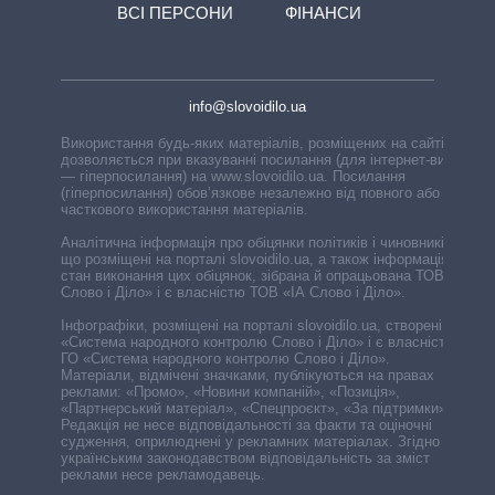
ВСІ ПЕРСОНИ
ФІНАНСИ
info@slovoidilo.ua
Використання будь-яких матеріалів, розміщених на сайті,
дозволяється при вказуванні посилання (для інтернет-видань
— гіперпосилання) на www.slovoidilo.ua. Посилання
(гіперпосилання) обов’язкове незалежно від повного або
часткового використання матеріалів.
Аналітична інформація про обіцянки політиків і чиновників,
що розміщені на порталі slovoidilo.ua, а також інформація про
стан виконання цих обіцянок, зібрана й опрацьована ТОВ «ІА
Слово і Діло» і є власністю ТОВ «ІА Слово і Діло».
Інфографіки, розміщені на порталі slovoidilo.ua, створені ГО
«Система народного контролю Слово і Діло» і є власністю
ГО «Система народного контролю Слово і Діло».
Матеріали, відмічені значками, публікуються на правах
реклами: «Промо», «Новини компаній», «Позиція»,
«Партнерський матеріал», «Спецпроєкт», «За підтримки».
Редакція не несе відповідальності за факти та оціночні
судження, оприлюднені у рекламних матеріалах. Згідно з
українським законодавством відповідальність за зміст
реклами несе рекламодавець.