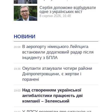
Сербія допоможе відбудувати
одне з українських міст
8 серпня 2026, 16:48
НОВИНИ
В аеропорту німецького Лейпцига
20:08
встановили додатковий радар після
інциденту з БПЛА
Окупанти атакували чотири райони
19:36
Дніпропетровщини, є жертви і
поранені
Над створенням української
19:03
антибалістики працюють дві
компанії – Зеленський
У ДПСУ розповіли про ситуацію на