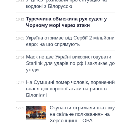
18:23
кордоні з Білоруссю
Туреччина обмежила рух суден у
18:12
Чорному морі через атаки
Україна отримає від Сербії 2 мільйони
18:01
євро: на що спрямують
Маск не дає Україні використовувати
17:34
Starlink для ударів по рф і закликає до
угоди
На Сумщині помер чоловік, поранений
17:27
внаслідок ворожої атаки на ринок в
Білопіллі
Окупанти отримали вказівку
17:01
на «вільне полювання» на
Херсонщині – ОВА