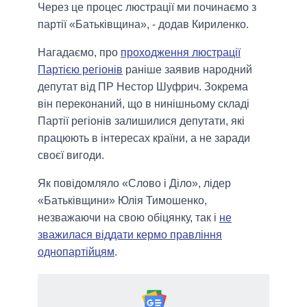
Через це процес люстрації ми починаємо з
партії «Батьківщина», - додав Кириленко.
Нагадаємо, про
проходження люстрації
Партією регіонів
раніше заявив народний
депутат від ПР Нестор Шуфрич. Зокрема
він переконаний, що в нинішньому складі
Партії регіонів залишилися депутати, які
працюють в інтересах країни, а не заради
своєї вигоди.
Як повідомляло «Слово і Діло», лідер
«Батьківщини» Юлія Тимошенко,
незважаючи на свою обіцянку, так і
не
зважилася віддати кермо правління
однопартійцям
.