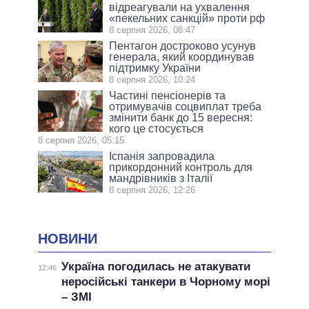
відреагували на ухвалення
«пекельних санкцій» проти рф
8 серпня 2026, 08:47
Пентагон достроково усунув
генерала, який координував
підтримку України
8 серпня 2026, 10:24
Частині пенсіонерів та
отримувачів соцвиплат треба
змінити банк до 15 вересня:
кого це стосується
8 серпня 2026, 05:15
Іспанія запровадила
прикордонний контроль для
мандрівників з Італії
8 серпня 2026, 12:26
НОВИНИ
Україна погодилась не атакувати
12:46
неросійські танкери в Чорному морі
– ЗМІ