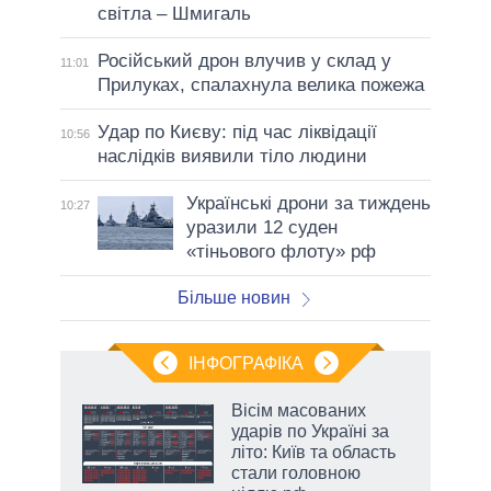
світла – Шмигаль
Російський дрон влучив у склад у
11:01
Прилуках, спалахнула велика пожежа
Удар по Києву: під час ліквідації
10:56
наслідків виявили тіло людини
Українські дрони за тиждень
10:27
уразили 12 суден
«тіньового флоту» рф
Більше новин
ІНФОГРАФІКА
 5
Вісім масованих
вго
ударів по Україні за
літо: Київ та область
стали головною