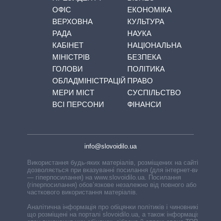
ОФІС
ЕКОНОМІКА
ВЕРХОВНА
КУЛЬТУРА
РАДА
НАУКА
КАБІНЕТ
НАЦІОНАЛЬНА
МІНІСТРІВ
БЕЗПЕКА
ГОЛОВИ
ПОЛІТИКА
ОБЛАДМІНІСТРАЦІЙ
ПРАВО
МЕРИ МІСТ
СУСПІЛЬСТВО
ВСІ ПЕРСОНИ
ФІНАНСИ
info@slovoidilo.ua
Використання будь-яких матеріалів, розміщених на сайті,
дозволяється при вказуванні посилання (для інтернет-видань
— гіперпосилання) на www.slovoidilo.ua. Посилання
(гіперпосилання) обов’язкове незалежно від повного або
часткового використання матеріалів.
Аналітична інформація про обіцянки політиків і чиновників,
що розміщені на порталі slovoidilo.ua, а також інформація про