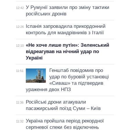
У Румунії заявили про зміну тактики
12:42
російських дронів
Іспанія запровадила прикордонний
12:26
контроль для мандрівників з Італії
«Не хоче лише путін»: Зеленський
12:10
відреагував на нічний удар по
Україні
Генштаб повідомив про
11:51
удар по буровій установці
«Сиваш» та підтвердив
ураження двох НПЗ
Російські дрони атакували
11:36
пасажирський поїзд Суми – Київ
Україна пройшла період рекордної
11:32
серпневої спеки без відключень