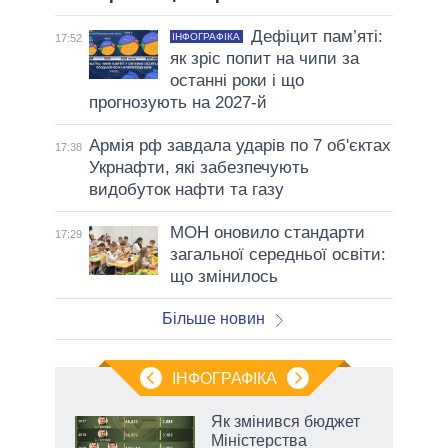
Дефіцит пам’яті:
ІНФОГРАФІКА
17:52
як зріс попит на чипи за
останні роки і що
прогнозують на 2027-й
Армія рф завдала ударів по 7 об'єктах
17:38
Укрнафти, які забезпечують
видобуток нафти та газу
МОН оновило стандарти
17:29
загальної середньої освіти:
що змінилось
Більше новин
ІНФОГРАФІКА
 5
Як змінився бюджет
вго
Міністерства