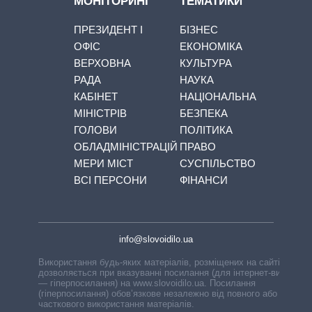
МОНІТОРИНГ
ТЕМАТИКИ
ПРЕЗИДЕНТ І
БІЗНЕС
ОФІС
ЕКОНОМІКА
ВЕРХОВНА
КУЛЬТУРА
РАДА
НАУКА
КАБІНЕТ
НАЦІОНАЛЬНА
МІНІСТРІВ
БЕЗПЕКА
ГОЛОВИ
ПОЛІТИКА
ОБЛАДМІНІСТРАЦІЙ
ПРАВО
МЕРИ МІСТ
СУСПІЛЬСТВО
ВСІ ПЕРСОНИ
ФІНАНСИ
info@slovoidilo.ua
Використання будь-яких матеріалів, розміщених на сайті,
дозволяється при вказуванні посилання (для інтернет-видань
— гіперпосилання) на www.slovoidilo.ua. Посилання
(гіперпосилання) обов’язкове незалежно від повного або
часткового використання матеріалів.