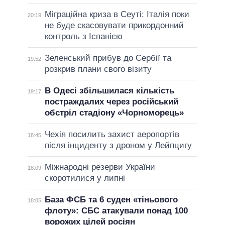
Міграційна криза в Сеуті: Італія поки
20:19
не буде скасовувати прикордонний
контроль з Іспанією
Зеленський прибув до Сербії та
19:52
розкрив плани свого візиту
В Одесі збільшилася кількість
19:17
постраждалих через російський
обстріл стадіону «Чорноморець»
Чехія посилить захист аеропортів
18:45
після інциденту з дроном у Лейпцигу
Міжнародні резерви України
18:09
скоротилися у липні
База ФСБ та 6 суден «тіньового
18:05
флоту»: СБС атакували понад 100
ворожих цілей росіян