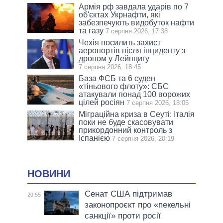
Армія рф завдала ударів по 7
об'єктах Укрнафти, які
забезпечують видобуток нафти
та газу
7 серпня 2026, 17:38
Чехія посилить захист
аеропортів після інциденту з
дроном у Лейпцигу
7 серпня 2026, 18:45
База ФСБ та 6 суден
«тіньового флоту»: СБС
атакували понад 100 ворожих
цілей росіян
7 серпня 2026, 18:05
Міграційна криза в Сеуті: Італія
поки не буде скасовувати
прикордонний контроль з
Іспанією
7 серпня 2026, 20:19
НОВИНИ
Сенат США підтримав
20:55
законопроєкт про «пекельні
санкції» проти росії