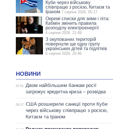
Куби через військову
співпрацю з росією, Китаєм та
Іраном
7 серпня 2026, 05:17
Окремі списки для зими і літа:
Кабмін змінить правила
розподілу електроенергії
6 серпня 2026, 21:49
З окупованих територій
повернули ще одну групу
українських дітей та підлітків
6 серпня 2026, 20:46
НОВИНИ
Двом найбільшим банкам росії
07:51
загрожує кредитна криза – розвідка
США розширили санкції проти Куби
05:17
через військову співпрацю з росією,
Китаєм та Іраном