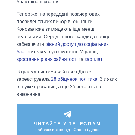
брак фінансування.
Тепер же, напередодні позачергових
президентських виборів, обіцянки
Коновалюка виглядають іще менш
реальними. Серед іншого, кандидат обіцяє
забезпечити
рівний доступ до соціальних
благ
жителям з усіх куточків України,
зростання рівня зайнятості
та
зарплат
.
В цілому, система «Слово і Діло»
зареєструвала
28 обіцянок політика
, 3 з яких
він уже провалив, а ще 25 чекають на
виконання.
ЧИТАЙТЕ У TELEGRAM
найважливіше від «Слово і діло»