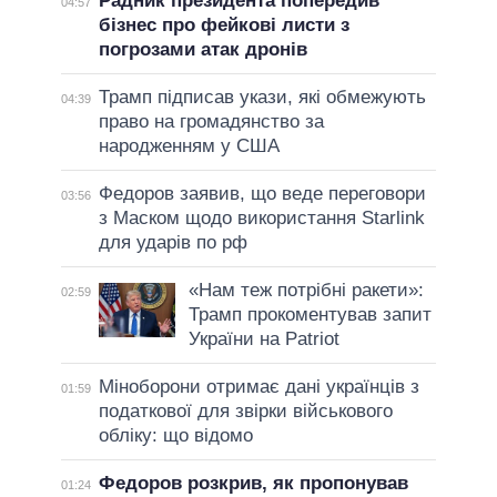
Радник президента попередив
04:57
бізнес про фейкові листи з
погрозами атак дронів
Трамп підписав укази, які обмежують
04:39
право на громадянство за
народженням у США
Федоров заявив, що веде переговори
03:56
з Маском щодо використання Starlink
для ударів по рф
«Нам теж потрібні ракети»:
02:59
Трамп прокоментував запит
України на Patriot
Міноборони отримає дані українців з
01:59
податкової для звірки військового
обліку: що відомо
Федоров розкрив, як пропонував
01:24