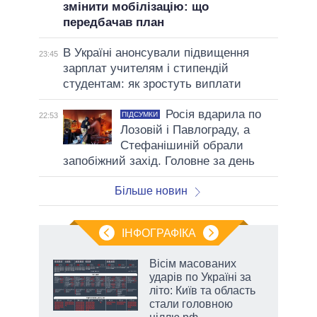
змінити мобілізацію: що
передбачав план
В Україні анонсували підвищення
23:45
зарплат учителям і стипендій
студентам: як зростуть виплати
Росія вдарила по
ПІДСУМКИ
22:53
Лозовій і Павлограду, а
Стефанішиній обрали
запобіжний захід. Головне за день
Більше новин
ІНФОГРАФІКА
нтів:
Вісім масованих
 і
ударів по Україні за
nAI
літо: Київ та область
стали головною