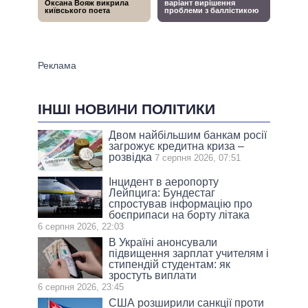
ІНШІ НОВИНИ ПОЛІТИКИ
Двом найбільшим банкам росії
загрожує кредитна криза –
розвідка
7 серпня 2026, 07:51
Інцидент в аеропорту
Лейпцига: Бундестаг
спростував інформацію про
боєприпаси на борту літака
6 серпня 2026, 22:03
В Україні анонсували
підвищення зарплат учителям і
стипендій студентам: як
зростуть виплати
6 серпня 2026, 23:45
США розширили санкції проти