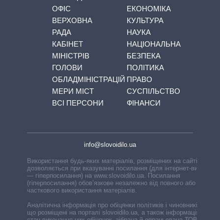
ОФІС
ЕКОНОМІКА
ВЕРХОВНА
КУЛЬТУРА
РАДА
НАУКА
КАБІНЕТ
НАЦІОНАЛЬНА
МІНІСТРІВ
БЕЗПЕКА
ГОЛОВИ
ПОЛІТИКА
ОБЛАДМІНІСТРАЦІЙ
ПРАВО
МЕРИ МІСТ
СУСПІЛЬСТВО
ВСІ ПЕРСОНИ
ФІНАНСИ
info@slovoidilo.ua
Використання будь-яких матеріалів, розміщених на сайті,
дозволяється при вказуванні посилання (для інтернет-видань
— гіперпосилання) на www.slovoidilo.ua. Посилання
(гіперпосилання) обов’язкове незалежно від повного або
часткового використання матеріалів.
Аналітична інформація про обіцянки політиків і чиновників,
що розміщені на порталі slovoidilo.ua, а також інформація про
стан виконання цих обіцянок, зібрана й опрацьована ТОВ «ІА