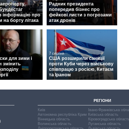
 аеропорту
Радник президента
Бундестаг
попередив бізнес про
в інформацію про
фейкові листи з погрозами
 на борту літака
атак дронів
7 серпня
ски для зими і
США розширили санкції
н змінить
проти Куби через військову
озподілу
співпрацю з росією, Китаєм
ргії
та Іраном
РЕГІОНИ
Київ
Івано-Франківська обл
Автономна республіка Крим
Київська область
Вінницька область
Кіровоградська област
В
Волинська область
Луганська область
Дніпропетровська область
Львівська область