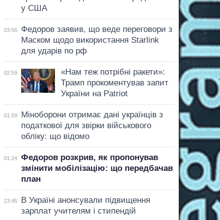
у США
Федоров заявив, що веде переговори з
03:56
Маском щодо використання Starlink
для ударів по рф
«Нам теж потрібні ракети»:
02:59
Трамп прокоментував запит
України на Patriot
Міноборони отримає дані українців з
01:59
податкової для звірки військового
обліку: що відомо
Федоров розкрив, як пропонував
01:24
змінити мобілізацію: що передбачав
план
В Україні анонсували підвищення
23:45
зарплат учителям і стипендій