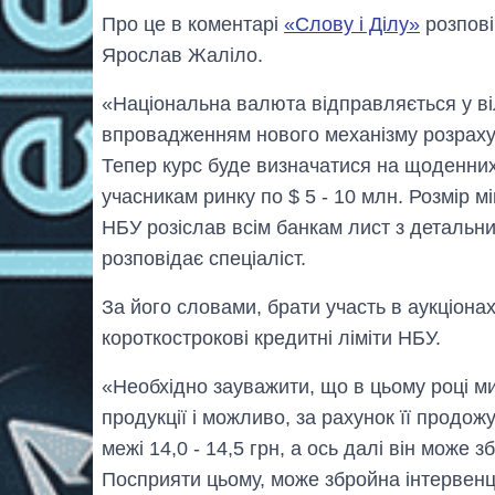
Про це в коментарі
«Слову і Ділу»
розпові
Ярослав Жаліло.
«Національна валюта відправляється у ві
впровадженням нового механізму розрахун
Тепер курс буде визначатися на щоденних
учасникам ринку по $ 5 - 10 млн. Розмір м
НБУ розіслав всім банкам лист з детальн
розповідає спеціаліст.
За його словами, брати участь в аукціона
короткострокові кредитні ліміти НБУ.
«Необхідно зауважити, що в цьому році м
продукції і можливо, за рахунок її продо
межі 14,0 - 14,5 грн, а ось далі він може 
Посприяти цьому, може збройна інтервенці