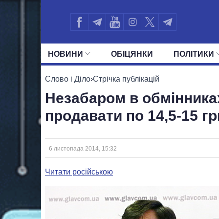
НОВИНИ
ОБIЦЯНКИ
ПОЛIТИКИ
УСІ ПОЛІТИКИ
ПРЕЗИДЕНТ І ОФ
Слово і Діло
›
Стрічка публікацій
Незабаром в обмінника
продавати по 14,5-15 гр
6 листопада 2014, 15:32
Читати російською