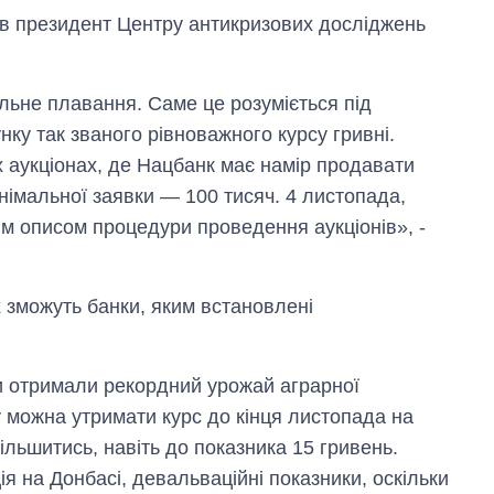
в президент Центру антикризових досліджень
льне плавання. Саме це розуміється під
ку так званого рівноважного курсу гривні.
 аукціонах, де Нацбанк має намір продавати
інімальної заявки — 100 тисяч. 4 листопада,
им описом процедури проведення аукціонів», -
х зможуть банки, яким встановлені
и отримали рекордний урожай аграрної
Як зросли тарифи
жу можна утримати курс до кінця листопада на
на холодну воду у
містах України на
збільшитись, навіть до показника 15 гривень.
початок серпня
я на Донбасі, девальваційні показники, оскільки