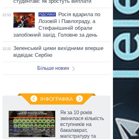
студентам: як зростуть виплати
Росія вдарила по
ПІДСУМКИ
22:53
Лозовій і Павлограду, а
Стефанішиній обрали
запобіжний захід. Головне за день
Зеленський цими вихідними вперше
22:32
відвідає Сербію
Більше новин
ІНФОГРАФІКА
Як за 10 років
змінилася кількість
вступників на
бакалаврат,
магістратуру та