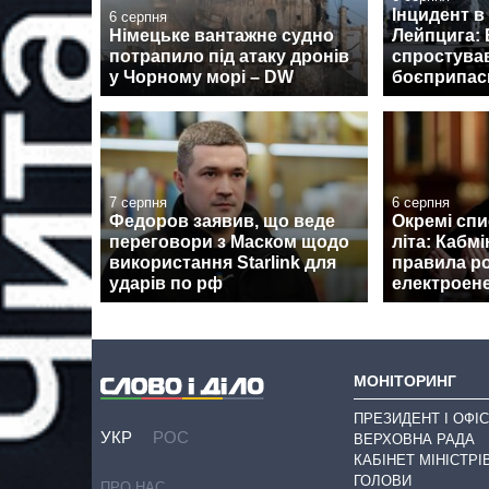
Інцидент в
6 серпня
Німецьке вантажне судно
Лейпцига: 
потрапило під атаку дронів
спростува
у Чорному морі – DW
боєприпаси
7 серпня
6 серпня
Федоров заявив, що веде
Окремі спи
переговори з Маском щодо
літа: Кабмі
використання Starlink для
правила р
ударів по рф
електроене
МОНІТОРИНГ
ПРЕЗИДЕНТ І ОФІС
УКР
РОС
ВЕРХОВНА РАДА
КАБІНЕТ МІНІСТРІ
ГОЛОВИ
ПРО НАС