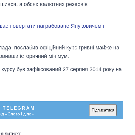
ршився, а обсях валютних резервів
ішає повертати награбоване Януковичем і
пада, послабив офіційний курс гривні майже на
новивши історичний мінімум.
 курсу був зафіксований 27 серпня 2014 року на
У TELEGRAM
Підписатися
ід «Слово і діло»
ділитися: