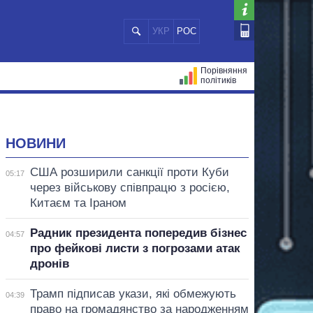
УКР
РОС
Порівняння
політиків
ЦІЙ
МЕРИ МІСТ
ВСІ ПЕРСОНИ
НОВИНИ
США розширили санкції проти Куби
05:17
через військову співпрацю з росією,
Китаєм та Іраном
Радник президента попередив бізнес
04:57
про фейкові листи з погрозами атак
дронів
Трамп підписав укази, які обмежують
04:39
право на громадянство за народженням