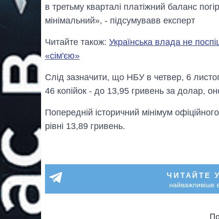
в третьму кварталі платіжний баланс погі
мінімальний», - підсумувавв експерт
Читайте також:
Українська влада не посп
«сім'єю»
Слід зазначити, що НБУ в четвер, 6 листо
46 копійок - до 13,95 гривень за долар, о
Попередній історичний мінімум офіційного
рівні 13,89 гривень.
ЧИТАЙТЕ 
найважливіше в
По