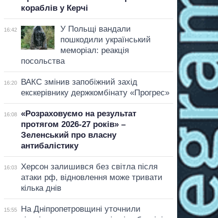
кораблів у Керчі
У Польщі вандали
16:42
пошкодили український
меморіал: реакція
посольства
ВАКС змінив запобіжний захід
16:20
екскерівнику держкомбінату «Прогрес»
«Розраховуємо на результат
16:08
протягом 2026-27 років» –
Зеленський про власну
антибалістику
Херсон залишився без світла після
16:03
атаки рф, відновлення може тривати
кілька днів
На Дніпропетровщині уточнили
15:55