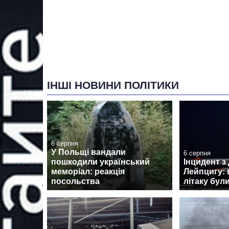
ІНШІ НОВИНИ ПОЛІТИКИ
6 серпня
У Польщі вандали
6 серпня
пошкодили український
Інцидент з
меморіал: реакція
Лейпцигу: 
посольства
літаку бул