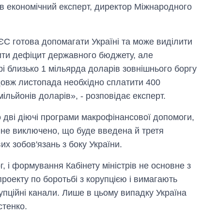
в економічний експерт, директор Міжнародного
ЄС готова допомагати Україні та може виділити
рити дефіцит державного бюджету, але
і близько 1 мільярда доларів зовнішнього боргу
одовж листопада необхідно сплатити 400
 мільйонів доларів», - розповідає експерт.
о дві діючі програми макрофінансової допомоги,
, не виключено, що буде введена й третя
х зобов'язань з боку України.
, і формування Кабінету міністрів не основне з
проекту по боротьбі з корупцією і вимагають
Як за 10 років
орупційні канали. Лише в цьому випадку Україна
змінилася кількість
вступників на
стенко.
бакалаврат,