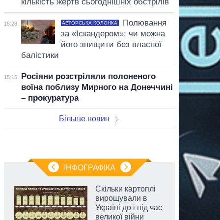
кількість жертв сьогоднішніх обстрілів
Полювання
АВТОРСЬКА КОЛОНКА
15:28
за «Іскандером»: чи можна
його знищити без власної
балістики
Росіяни розстріляли полоненого
15:15
воїна поблизу Мирного на Донеччині
– прокуратура
Більше новин
ІНФОГРАФІКА
Скільки картоплі
вирощували в
Україні до і під час
великої війни