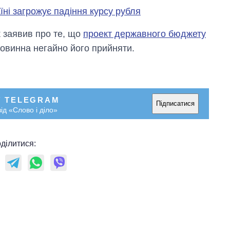
магістратуру та
їні загрожує падіння курсу рубля
аспірантуру
 заявив про те, що
проект державного бюджету
овинна негайно його прийняти.
У TELEGRAM
Підписатися
ід «Слово і діло»
ділитися: