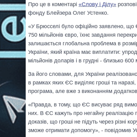
Про це в коментарі
«Слову і Ділу»
розпові
фонду Блейзера Олег Устенко.
«У Брюсселі було офіційно заявлено, що 
750 мільйонів євро, їхнє завдання перек
залишається глобальна проблема в розмір
України, який країна має виплатити: упр
мільйонів доларів і в грудні - близько 600
За його словами, для України реалізован
в рамках яких ЄС виділяє гроші та наразі
програма, але вже з виконанням додаткови
«Правда, в тому, що ЄС висуває ряд вимог
них. В ЄС кажуть про негайну реалізацію 
доказів, що гроші не підуть через різні к
зможе отримати допомогу», - повідомив У