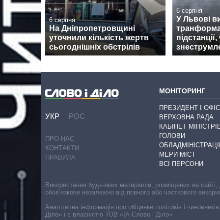
6 серпня
У Львові в
6 серпня
На Дніпропетровщині
транформа
уточнили кількість жертв
підстанції,
сьогоднішніх обстрілів
знеструмл
МОНІТОРИНГ
ПРЕЗИДЕНТ І ОФІС
УКР
РОС
ВЕРХОВНА РАДА
КАБІНЕТ МІНІСТРІ
ГОЛОВИ
ПРО НАС
ОБЛАДМІНІСТРАЦІ
КОНТАКТИ
МЕРИ МІСТ
ПРАВИЛА
ВСІ ПЕРСОНИ
Використання будь-яких матеріалів, розміщених на сайті,
обов’язкове незалежно від повного або часткового викори
Аналітична інформація про обіцянки політиків і чиновників
Діло» і є власністю ТОВ «ІА Слово і Діло».