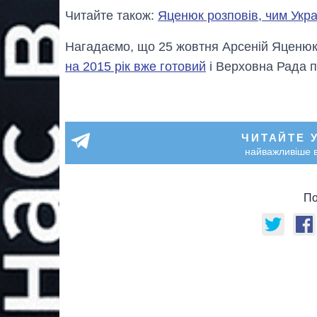
Читайте також:
Яценюк розповів, чим Укра
Нагадаємо, що 25 жовтня Арсеній Яценюк
на 2015 рік вже готовий
і Верховна Рада п
ЧИТАЙТЕ 
найважливіше в
По