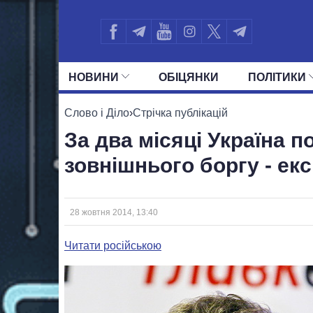
НОВИНИ
ОБIЦЯНКИ
ПОЛIТИКИ
УСІ ПОЛІТИКИ
ПРЕЗИДЕНТ І ОФ
Слово і Діло
›
Стрічка публікацій
За два місяці Україна 
зовнішнього боргу - ек
28 жовтня 2014, 13:40
Читати російською