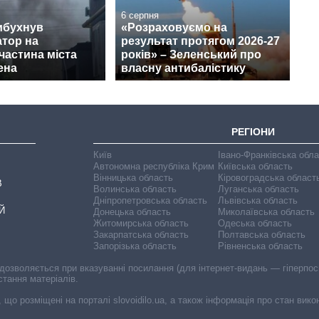
6 серпня
ибухнув
«Розраховуємо на
тор на
результат протягом 2026-27
 частина міста
років» – Зеленський про
ена
власну антибалістику
РЕГІОНИ
Київ
Івано-Франківська обл
Автономна республіка Крим
Київська область
Вінницька область
Кіровоградська област
В
Волинська область
Луганська область
Дніпропетровська область
Львівська область
Й
Донецька область
Миколаївська область
Житомирська область
Одеська область
Закарпатська область
Полтавська область
Запорізька область
Рівненська область
 дозволяється при вказуванні посилання (для інтернет-видань — гіперпоси
стання матеріалів.
, що розміщені на порталі slovoidilo.ua, а також інформація про стан вик