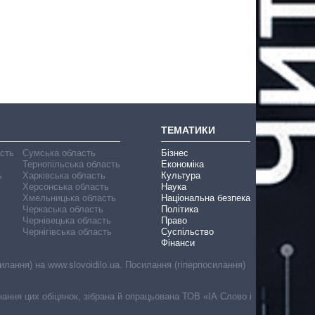
ТЕМАТИКИ
асть
Сумська область
Бізнес
Тернопільська область
Економіка
ь
Харківська область
Культура
Херсонська область
Наука
Хмельницька область
Національна безпека
Черкаська область
Політика
Чернівецька область
Право
Чернігівська область
Суспільство
Фінанси
лання) на www.slovoidilo.ua. Посилання (гіперпосилання)
онання цих обіцянок, зібрана й опрацьована ТОВ «ІА Слово і