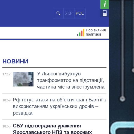
УКР
РОС
Порівняння
політиків
ЦІЙ
МЕРИ МІСТ
ВСІ ПЕРСОНИ
НОВИНИ
У Львові вибухнув
17:12
транформатор на підстанції,
частина міста знеструмлена
Рф готує атаки на об’єкти країн Балтії з
16:59
використанням українських дронів –
розвідка
СБУ підтвердила ураження
16:55
Ярославського НПЗ та ворожих