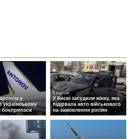
6 серпня
 дроном у
У Києві засудили жінку, яка
в українському
підірвала авто військового
и боєприпаси
на замовлення росіян