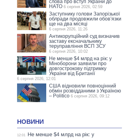
слова про вступ України до
НАТО
6 серпня 2026, 02:59
Заступнику голови Запорізької
облради продовжили обов'язки
ще на два місяці
6 серпня 2026, 11:26
Антикорупційний суд визначив
заставу ексначальнику
теруправління ВСП ЗСУ
6 серпня 2026, 10:02
Не менше $4 млрд на рік: у
Міноборони заявили про
довгострокову підтримку
України від Британії
6 серпня 2026, 12:01
США відновили повноцінний
обмін розвідданими з Україною
– Politico
6 серпня 2026, 09:12
НОВИНИ
Не менше $4 млрд на рік: у
12:01