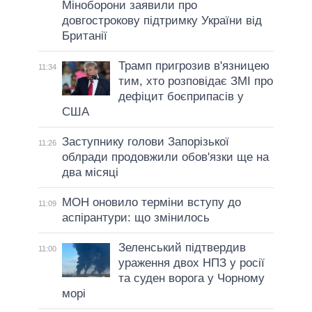
Міноборони заявили про
довгострокову підтримку України від
Британії
Трамп пригрозив в'язницею
11:34
тим, хто розповідає ЗМІ про
дефіцит боєприпасів у
США
Заступнику голови Запорізької
11:26
облради продовжили обов'язки ще на
два місяці
МОН оновило терміни вступу до
11:09
аспірантури: що змінилось
Зеленський підтвердив
11:00
ураження двох НПЗ у росії
та суден ворога у Чорному
морі