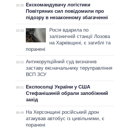
Екскомандувачу логістики
10:35
Повітряних сил повідомили про
підозру в незаконному збагаченні
Росія вдарила по
10:10
залізничній станції Лозова
на Харківщині, є загиблі та
поранені
Антикорупційний суд визначив
10:02
заставу ексначальнику теруправління
ВСП ЗСУ
Експосолці України у США
09:51
Стефанішиній обрали запобіжний
захід
На Херсонщині російський дрон
09:49
атакував автобус із цивільними, є
поранені