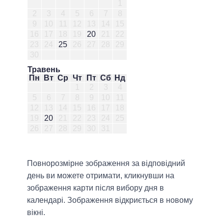
1
2
3
4
5
6
7
8
9
10
11
12
13
14
15
16
17
18
19
20
21
22
23
24
25
26
27
28
29
30
Травень
Пн
Вт
Ср
Чт
Пт
Сб
Нд
1
2
3
4
5
6
7
8
9
10
11
12
13
14
15
16
17
18
19
20
21
22
23
24
25
26
27
28
29
30
31
Повнорозмірне зображення за відповідний
день ви можете отримати, кликнувши на
зображення карти після вибору дня в
календарі. Зображення відкриється в новому
вікні.