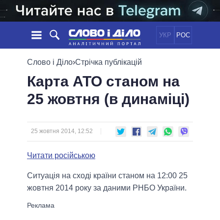
УКР
РОС
НОВИНИ
Слово і Діло
›
Стрічка публікацій
Карта АТО станом на
ОБIЦЯНКИ
СТРІЧКА
ПОЛІТИКА
25 жовтня (в динаміці)
ПОДІЇ
ЕКОНОМІКА
ПОЛIТИКИ
СТАТТІ
СУСПІЛЬСТВО
ІНФОГРАФІКА
ДУМКИ
СВІТ
УСІ ПОЛІТИКИ
25 жовтня 2014, 12:52
ОГЛЯДИ
ПРЕЗИДЕНТ І ОФІС
ВІДЕО
Читати російською
ДАЙДЖЕСТИ
ВЕРХОВНА РАДА
ПІДТРИМАТИ
КАБІНЕТ МІНІСТРІВ
Ситуація на сході країни станом на 12:00 25
ГОЛОВИ ОБЛАДМІНІСТРАЦІЙ
жовтня 2014 року за даними РНБО України.
ПОРІВНЯННЯ ПОЛІТИКІВ
МЕРИ МІСТ
ВСІ ПЕРСОНИ